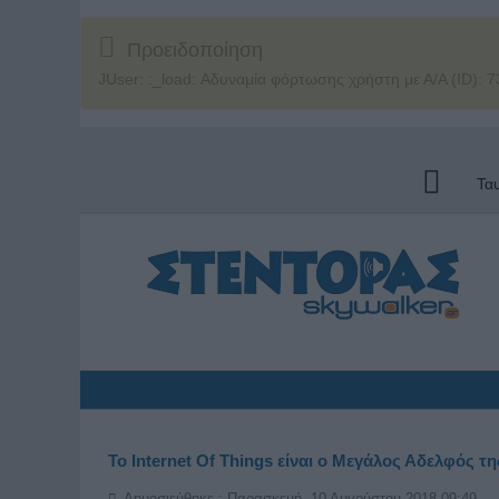
Προειδοποίηση
JUser: :_load: Αδυναμία φόρτωσης χρήστη με Α/Α (ID): 7
Τα
Το Internet Of Things είναι ο Μεγάλος Αδελφός τ
Δημοσιεύθηκε : Παρασκευή, 10 Αυγούστου 2018 09:49