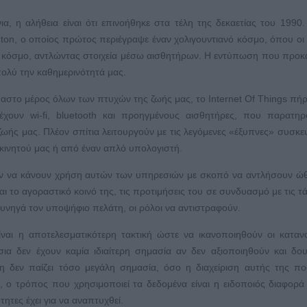
ια, η αλήθεια είναι ότι επινοήθηκε στα τέλη της δεκαετίας του 1990
ton, ο οποίος πρώτος περιέγραψε έναν χολιγουντιανό κόσμο, όπου οι
ικό κόσμο, αντλώντας στοιχεία μέσω αισθητήρων. Η εντύπωση που προκ
ολύ την καθημερινότητά μας.
αστο μέρος όλων των πτυχών της ζωής μας, το Internet Of Things πή
έχουν wi-fi, bluetooth και προηγμένους αισθητήρες, που παρατηρ
 ζωής μας. Πλέον σπίτια λειτουργούν με τις λεγόμενες «έξυπνες» συσκε
ινητού μας ή από έναν απλό υπολογιστή.
νησαν να κάνουν χρήση αυτών των υπηρεσιών με σκοπό να αντλήσουν ώ
αι το αγοραστικό κοινό της, τις προτιμήσεις του σε συνδυασμό με τις τά
κυνηγά τον υποψήφιο πελάτη, οι ρόλοι να αντιστραφούν.
αι η αποτελεσματικότερη τακτική ώστε να ικανοποιηθούν οι καταν
σια δεν έχουν καμία ιδιαίτερη σημασία αν δεν αξιοποιηθούν και δο
 δεν παίζει τόσο μεγάλη σημασία, όσο η διαχείριση αυτής της πο
ση, ο τρόπος που χρησιμοποιεί τα δεδομένα είναι η ειδοποιός διαφορά
τητες έχει για να αναπτυχθεί.