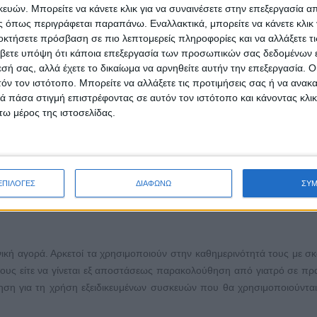
ών. Μπορείτε να κάνετε κλικ για να συναινέσετε στην επεξεργασία απ
 όπως περιγράφεται παραπάνω. Εναλλακτικά, μπορείτε να κάνετε κλικ γ
ι το IoT αποτελεί μια τεχνολογία που έχει τη δυνατότητα να αλλ
οκτήσετε πρόσβαση σε πιο λεπτομερείς πληροφορίες και να αλλάξετε τι
εχώς το σύνολο του κόσμου γύρω μας. Χαρακτηριστικό είναι το απόσπ
βετε υπόψη ότι κάποια επεξεργασία των προσωπικών σας δεδομένων ε
κατορθώθηκε να μειωθεί το ενεργειακό κόστος κατά 62%. Αντίστοιχες
εσή σας, αλλά έχετε το δικαίωμα να αρνηθείτε αυτήν την επεξεργασία. 
 επίπεδο.
τόν τον ιστότοπο. Μπορείτε να αλλάξετε τις προτιμήσεις σας ή να ανακα
 πάσα στιγμή επιστρέφοντας σε αυτόν τον ιστότοπο και κάνοντας κλι
ω μέρος της ιστοσελίδας.
στημονικής φαντασίας. Σήμερα είναι μια πραγματικότητα, την οποία
ρόνια ξεκίνησε η δημιουργία αυτόνομων οχημάτων. Αξιοποιώντας την τε
ο, συλλέγοντας πληροφορίες για τη διαδρομή, την κίνηση στους δρόμ
ώματος, έπειτα αναλύουν και επεξεργάζονται τις πληροφορίες κι έτσι
ΕΠΙΛΟΓΕΣ
ΔΙΑΦΩΝΩ
ΣΥ
 βέλτιστη διαδρομή που πρέπει να ακολουθηθεί.
ηνική αγορά. Αρκετοί τα χρησιμοποιούν στην καθημερινότητά τους με σκ
ς τους είτε να γίνεται εξ αποστάσεως παρακολούθηση από γιατρό σε πρ
ήτηση για τη χρήση εξειδικευμένων συσκευών που θα χρησιμοποιούντα