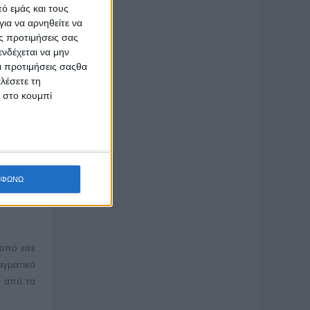
ό εμάς και τους
ια να αρνηθείτε να
άζει τις
ς προτιμήσεις σας
ασμα της
νδέχεται να μην
 χρήσεις
Οι προτιμήσεις σαςθα
λέσετε τη
κ στο κουμπί
 όλο και
χνολογία
ους, τις
 μπορούν
ΜΦΩΝΩ
οπό είτε
αγματικό
ι από τα