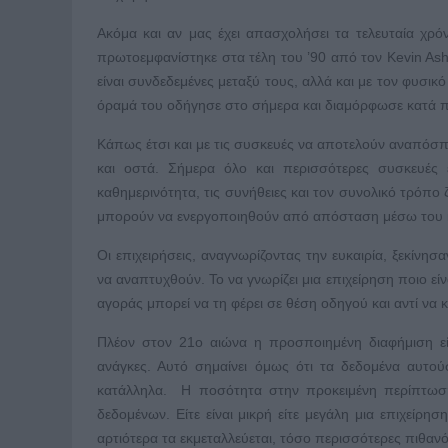
Ακόμα και αν μας έχει απασχολήσει τα τελευταία χρόν
πρωτοεμφανίστηκε στα τέλη του ’90 από τον Kevin Ash
είναι συνδεδεμένες μεταξύ τους, αλλά και με τον φυσ
όραμά του οδήγησε στο σήμερα και διαμόρφωσε κατά π
Κάπως έτσι και με τις συσκευές να αποτελούν αναπόσπ
και οστά. Σήμερα όλο και περισσότερες συσκευές 
καθημερινότητα, τις συνήθειες και τον συνολικό τρόπο
μπορούν να ενεργοποιηθούν από απόσταση μέσω του κ
Οι επιχειρήσεις, αναγνωρίζοντας την ευκαιρία, ξεκί
να αναπτυχθούν. Το να γνωρίζει μια επιχείρηση ποιο είν
αγοράς μπορεί να τη φέρει σε θέση οδηγού και αντί να 
Πλέον στον 21ο αιώνα η προσποιημένη διαφήμιση είν
ανάγκες. Αυτό σημαίνει όμως ότι τα δεδομένα αυτού
κατάλληλα. Η ποσότητα στην προκειμένη περίπτωση
δεδομένων. Είτε είναι μικρή είτε μεγάλη μια επιχείρη
αρτιότερα τα εκμεταλλεύεται, τόσο περισσότερες πιθανό