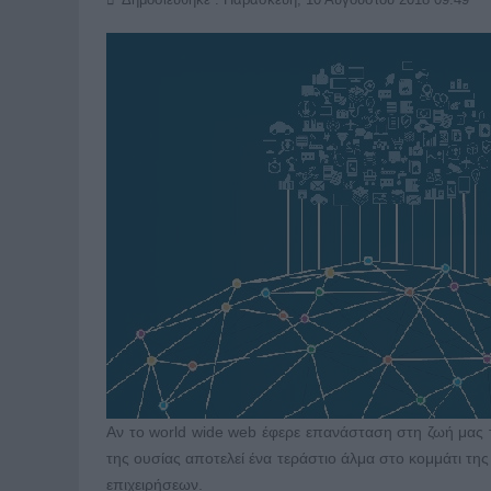
Αν το world wide web έφερε επανάσταση στη ζωή μας τη
της ουσίας αποτελεί ένα τεράστιο άλμα στο κομμάτι της
επιχειρήσεων.