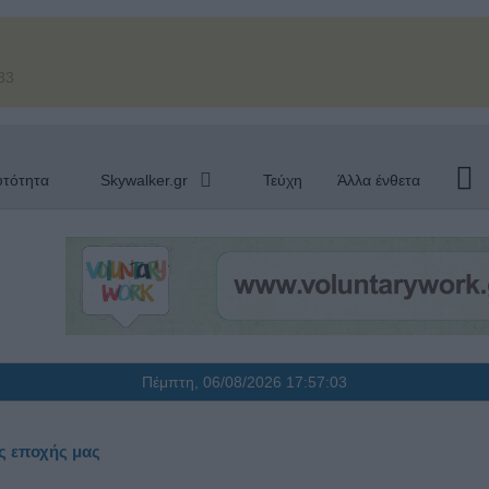
33
υτότητα
Skywalker.gr
Τεύχη
Άλλα ένθετα
Πέμπτη, 06/08/2026
17:57:03
ης εποχής μας