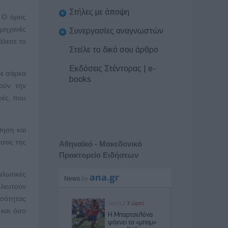
Στήλες με άποψη
. Ο όρος
 μηχανές
Συνεργασίες αναγνωστών
άλεσε το
Στείλε το δικό σου άρθρο
Εκδόσεις Στέντορας | e-
ρε σάρκα
books
ούν την
υές, που
θηση και
σεις της
Αθηναϊκό - Μακεδονικό
Πρακτορείο Ειδήσεων
αλωτικές
υλευτούν
σότητας
 και όσο