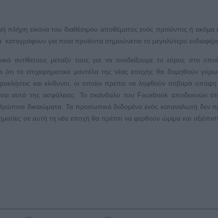
μή πλήρη εικόνα του διαθέσιμου αποθέματος ενός προϊόντος ή ακόμα 
α καταγράφουν για ποια προϊόντα σημειώνεται το μεγαλύτερο ενδιαφέρ
ρικά αντίθετους μεταξύ τους για να αναδείξουμε το εύρος στο οπο
ναι ότι τα επιχειρηματικά μοντέλα της νέας εποχής θα δομηθούν γύρ
ροκλήσεις και κίνδυνοι, οι οποίοι πρέπει να ληφθούν σοβαρά υπόψη
ίναι αυτό της ασφάλειας. Το σκάνδαλο του Facebook αποδεικνύει ότ
ανθρώπινα δικαιώματα. Τα προσωπικά δεδομένα ενός καταναλωτή δεν π
ηματίες σε αυτή τη νέα εποχή θα πρέπει να φερθούν ώριμα και αξιόπισ