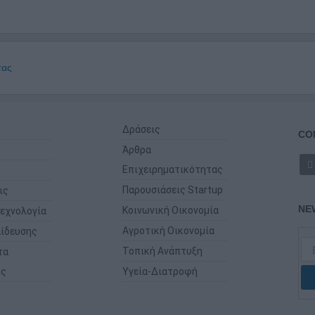
τας
Δράσεις
CO
Άρθρα
Επιχειρηματικότητας
Παρουσιάσεις Startup
ις
NE
Κοινωνική Οικονομία
εχνολογία
Αγροτική Οικονομία
ίδευσης
Τοπική Ανάπτυξη
τα
ης
Υγεία-Διατροφή