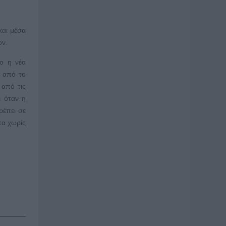
και μέσα
ον.
ίο η νέα
ω από το
 από τις
ι όταν η
ρέπει σε
τα χωρίς