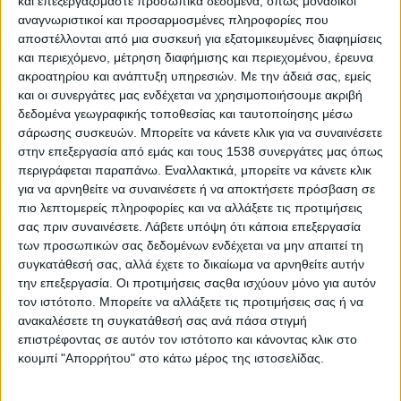
και επεξεργαζόμαστε προσωπικά δεδομένα, όπως μοναδικοί
στην Αγγλία και στο περίφημο City, οικονομετρικό κέντρο
αναγνωριστικοί και προσαρμοσμένες πληροφορίες που
βαρύνουσας σημασίας στον κόσμο. Το έργο του
αποστέλλονται από μια συσκευή για εξατομικευμένες διαφημίσεις
πρωθυπουργού άλλωστε δεν πρέπει να ήταν πολύ δύσκολο
και περιεχόμενο, μέτρηση διαφήμισης και περιεχομένου, έρευνα
αν λάβουμε υπ’ όψιν μας τις τελευταίες εξελίξεις, αλλά και την
ακροατηρίου και ανάπτυξη υπηρεσιών.
Με την άδειά σας, εμείς
και οι συνεργάτες μας ενδέχεται να χρησιμοποιήσουμε ακριβή
αισιοδοξία που πηγάζει από την κυβέρνηση.
δεδομένα γεωγραφικής τοποθεσίας και ταυτοποίησης μέσω
Όμως τα «χαρμόσυνα» νέα δεν έρχονται μόνο από το
σάρωσης συσκευών. Μπορείτε να κάνετε κλικ για να συναινέσετε
στην επεξεργασία από εμάς και τους 1538 συνεργάτες μας όπως
εσωτερικό, αλλά, όπως φαίνεται, οι εκπλήξεις έρχονται και από
περιγράφεται παραπάνω. Εναλλακτικά, μπορείτε να κάνετε κλικ
την άλλη μεριά του Ατλαντικού. Μέσα στο κλίμα της εξόδου
για να αρνηθείτε να συναινέσετε ή να αποκτήσετε πρόσβαση σε
από την κρίση και τα μνημόνια και με τις αποφάσεις του
πιο λεπτομερείς πληροφορίες και να αλλάξετε τις προτιμήσεις
Γιούρογκρουπ να επηρεάζουν –όπως είναι φυσικό– τον τρόπο
σας πριν συναινέσετε.
Λάβετε υπόψη ότι κάποια επεξεργασία
που βλέπουν οι αγορές την Ελλάδα, ο αμερικανικός οίκος
των προσωπικών σας δεδομένων ενδέχεται να μην απαιτεί τη
Standard & Poor’s προχώρησε το βράδυ της Δευτέρας
συγκατάθεσή σας, αλλά έχετε το δικαίωμα να αρνηθείτε αυτήν
σε αναβάθμιση κατά μία βαθμίδα (από B σε Β+) της
την επεξεργασία. Οι προτιμήσεις σαςθα ισχύουν μόνο για αυτόν
τον ιστότοπο. Μπορείτε να αλλάξετε τις προτιμήσεις σας ή να
μακροπρόθεσμης πιστοληπτικής ικανότητας της Ελλάδας. Στο
ανακαλέσετε τη συγκατάθεσή σας ανά πάσα στιγμή
ίδιο κλίμα και η έκθεση αξιολόγησης του Moody’s, που
επιστρέφοντας σε αυτόν τον ιστότοπο και κάνοντας κλικ στο
αναφέρει ότι η ελάφρυνση του χρέους που αποφασίστηκε στο
κουμπί "Απορρήτου" στο κάτω μέρος της ιστοσελίδας.
Γιούρογκρουπ σηματοδοτεί την επιστροφή της χώρας στις
αγορές με πολύ πιο χαμηλές χρηματοδοτικές ανάγκες για τα