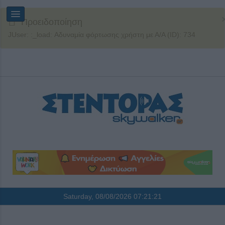
Προειδοποίηση
JUser: :_load: Αδυναμία φόρτωσης χρήστη με Α/Α (ID): 734
Saturday, 08/08/2026
07:21:22