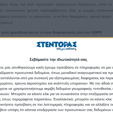
 άλλα λόγια, και πάλι προστασία προσωπικών δεδομένων, αλλά σε 
ικές επικοινωνίες φυσικά περιλαμβάνονται όλες οι μορφές επικοινω
α άμεσα μηνύματα, το μάρκετινγκ, οι on-line διαφημίσεις, αφορά ακόμα 
ελμάτων.
 γιατί χρειάζεται και σε τι είναι διαφορετικός από τον GDPR
ούν μέρος μίας συνολικής μεταρρύθμισης που προωθεί η Ε.Ε. στο πλα
έο σύνολο κανόνων που πρότεινε η Ευρωπαϊκή Επιτροπή τον Σεπτέμ
υς εκπροσώπους των 28 κρατών-μελών προκειμένου να οριστικοποιηθε
Σεβόμαστε την ιδιωτικότητά σας
τοχεύει στις ηλεκτρονικές επικοινωνίες και, εφόσον εγκριθεί, καθίστατα
πάρχοντα νόμο, ο οποίος χρειαζόταν ρυθμίσεις και εξειδικεύσεις ανάλογ
άτες μας αποθηκεύουμε και/ή έχουμε πρόσβαση σε πληροφορίες σε μια
ργαζόμαστε προσωπικά δεδομένα, όπως μοναδικοί αναγνωριστικοί και 
στέλλονται από μια συσκευή για εξατομικευμένες διαφημίσεις και περ
ατέψουν τα προσωπικά δεδομένα. Δεν είναι τόσο διαφορετικοί, αλλά δ
εχομένου, έρευνα ακροατηρίου και ανάπτυξη υπηρεσιών.
Με την άδειά σα
ιαφορετικά άρθρα της ευρωπαϊκής νομοθεσίας (άρθρο 8 και άρθρο 7 αν
χεται να χρησιμοποιήσουμε ακριβή δεδομένα γεωγραφικής τοποθεσίας 
ών. Μπορείτε να κάνετε κλικ για να συναινέσετε στην επεξεργασία απ
λειτουργούν περισσότερο «ομαδικά», με τον e-Privacy να συμπληρώνε
 όπως περιγράφεται παραπάνω. Εναλλακτικά, μπορείτε να κάνετε κλικ γ
οκτήσετε πρόσβαση σε πιο λεπτομερείς πληροφορίες και να αλλάξετε τι
βετε υπόψη ότι κάποια επεξεργασία των προσωπικών σας δεδομένων ε
μό υπάρχουν πρόστιμα, τα οποία χωρίζονται σε 2 κατηγορίες: 1. Παρ