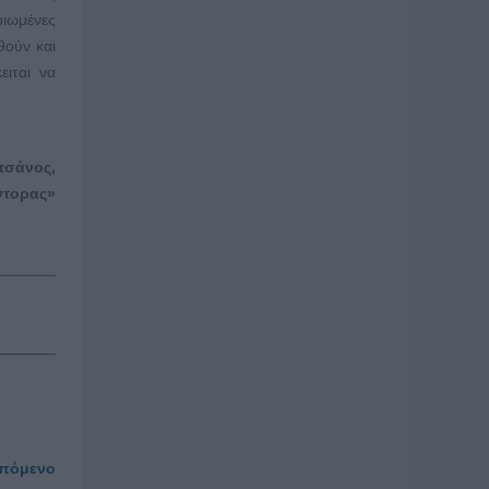
μιωμένες
θούν και
ειται να
τσάνος,
ντορας»
πόμενο