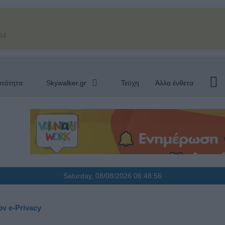
34
υτότητα
Skywalker.gr
Τεύχη
Άλλα ένθετα
Saturday, 08/08/2026
06:48:56
ν e-Privacy