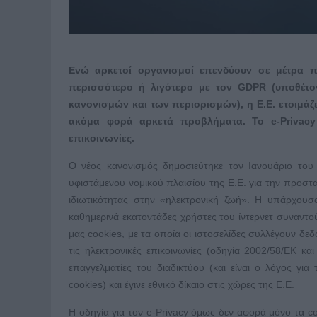
Ενώ αρκετοί οργανισμοί επενδύουν σε μέτρα
περισσότερο ή λιγότερο με τον GDPR (υποθέτο
κανονισμών και των περιορισμών), η Ε.Ε. ετοιμάζ
ακόμα φορά αρκετά προβλήματα. Το e-Privacy έ
επικοινωνίες.
Ο νέος κανονισμός δημοσιεύτηκε τον Ιανουάριο του
υφιστάμενου νομικού πλαισίου της Ε.Ε. για την προστασ
ιδιωτικότητας στην «ηλεκτρονική ζωή». Η υπάρχου
καθημερινά εκατοντάδες χρήστες του ίντερνετ συναντού
μας cookies, με τα οποία οι ιστοσελίδες συλλέγουν δε
τις ηλεκτρονικές επικοινωνίες (οδηγία 2002/58/ΕΚ κ
επαγγελματίες του διαδικτύου (και είναι ο λόγος γι
cookies) και έγινε εθνικό δίκαιο στις χώρες της Ε.Ε.
Η οδηγία για τον e-Privacy όμως δεν αφορά μόνο τα coo