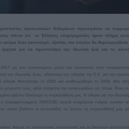
 προστασίας προσωπικών δεδομένων προκειμένου να συμμο
ντας πάντα ότι οι Έλληνες επιχειρηματίες έχουν πλήρη γν
ει ακόμα έναν κανονισμό, εξαιτίας του οποίου θα δημιουργηθούν 
ρχεται για να προστατέψει την ιδιωτική ζωή και τις ηλεκτ
 2017 ως ένα προτεινόμενο μέτρο και αποσκοπεί στην επικαιροπο
ία της ιδιωτικής ζωής, ειδικότερα της οδηγίας της Ε.Ε. για την προστ
σα οδηγία θεσπίστηκε το 2002 και αναθεωρήθηκε το 2009. Μία οδη
ν μπροστά τους, αλλά ελάχιστοι την αναγνωρίζουν ως τέτοια. Είναι τ
δομένα εφόσον δώσουμε τη συγκατάθεσή μας. Η οδηγία για την ιδιωτική
αι η επικαιροποιημένη 2009/136) συχνά ονομάζεται «νόμος cookie» 
α τον οποίο βλέπετε οι ιστοσελίδες να ζητούν τη συγκατάθεσή μας 
kies. Αφορά τις ηλεκτρονικές επικοινωνίες και το δικαίωμα εμπιστευτι