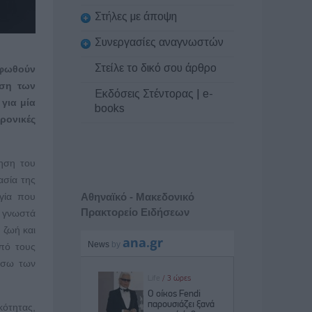
Στήλες με άποψη
Συνεργασίες αναγνωστών
Στείλε το δικό σου άρθρο
ρφωθούν
ώση των
Εκδόσεις Στέντορας | e-
για μία
books
ρονικές
ίηση του
ασία της
Αθηναϊκό - Μακεδονικό
γία που
Πρακτορείο Ειδήσεων
α γνωστά
 ζωή και
από τους
μέσω των
κότητας,