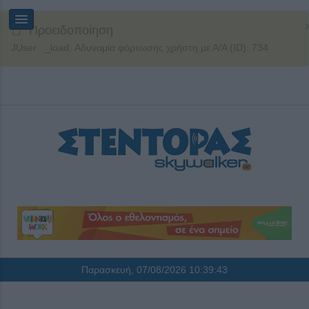
Προειδοποίηση
JUser: :_load: Αδυναμία φόρτωσης χρήστη με Α/Α (ID): 734
Παρασκευή, 07/08/2026
10:39:44