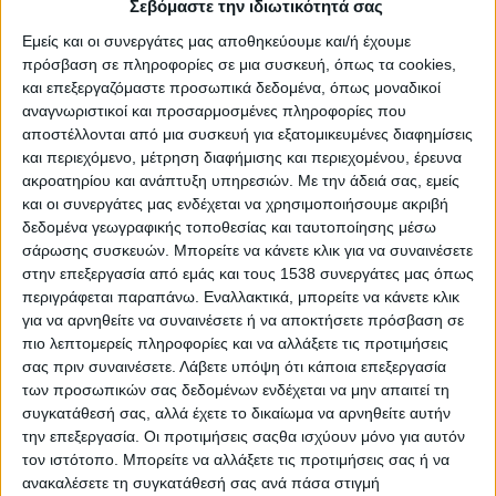
Σεβόμαστε την ιδιωτικότητά σας
μικρομεσαίοι επιχειρηματίες μαζί με τους εργαζομένους
και τους συνταξιούχους ήταν τα μόνιμα θύματα των
Εμείς και οι συνεργάτες μας αποθηκεύουμε και/ή έχουμε
κυβερνήσεων διαχρονικά. Συμπιέστηκαν,
πρόσβαση σε πληροφορίες σε μια συσκευή, όπως τα cookies,
κατακρεουργήθηκαν και χλευάστηκαν τα χρόνια της
και επεξεργαζόμαστε προσωπικά δεδομένα, όπως μοναδικοί
κρίσης, τις περισσότερες φορές άδικα. Πολλοί
αναγνωριστικοί και προσαρμοσμένες πληροφορίες που
αναγκάστηκαν να κλείσουν τις επιχειρήσεις τους, άλλοι
αποστέλλονται από μια συσκευή για εξατομικευμένες διαφημίσεις
είδαν κόπους και θυσίες χρόνων να πλήττονται υπό το
και περιεχόμενο, μέτρηση διαφήμισης και περιεχομένου, έρευνα
βάρος των δυσβάσταχτων χρεών και ελάχιστοι τυχεροί
ακροατηρίου και ανάπτυξη υπηρεσιών.
Με την άδειά σας, εμείς
ή, αν θέλετε, καλύτερα προετοιμασμένοι είδαν τις
και οι συνεργάτες μας ενδέχεται να χρησιμοποιήσουμε ακριβή
εταιρίες τους άλλοτε να αντεπεξέρχονται έχοντας
δεδομένα γεωγραφικής τοποθεσίας και ταυτοποίησης μέσω
αναιμικά κέρδη και άλλοτε να μπαίνουν μέσα,, αλλά όχι
σάρωσης συσκευών. Μπορείτε να κάνετε κλικ για να συναινέσετε
στην επεξεργασία από εμάς και τους 1538 συνεργάτες μας όπως
τόσο, που να αποτελούσε κίνδυνο για τους ίδιους.
περιγράφεται παραπάνω. Εναλλακτικά, μπορείτε να κάνετε κλικ
Η επιχειρηματικότητα στην Ελλάδα δεν είναι εύκολη
για να αρνηθείτε να συναινέσετε ή να αποκτήσετε πρόσβαση σε
υπόθεση. Με τις μεταρρυθμίσεις να διαδέχονται η μία
πιο λεπτομερείς πληροφορίες και να αλλάξετε τις προτιμήσεις
την άλλη, με τη φορολογική αστάθεια να παίζει με τα
σας πριν συναινέσετε.
Λάβετε υπόψη ότι κάποια επεξεργασία
νεύρα μας και με το ασταθές πολιτικό σκηνικό να είναι
των προσωπικών σας δεδομένων ενδέχεται να μην απαιτεί τη
μία κακόγουστη φάρσα, οι μικρομεσαίοι επιχειρηματίες
συγκατάθεσή σας, αλλά έχετε το δικαίωμα να αρνηθείτε αυτήν
πρέπει σαν άλλοι μάγοι να βγάλουν τον λαγό από το
την επεξεργασία. Οι προτιμήσεις σαςθα ισχύουν μόνο για αυτόν
καπέλο και να επιβιώσουν σε ένα εχθρικό περιβάλλον.
τον ιστότοπο. Μπορείτε να αλλάξετε τις προτιμήσεις σας ή να
Εχθρικό όμως όχι για όλους, αλλά για λίγους και
ανακαλέσετε τη συγκατάθεσή σας ανά πάσα στιγμή