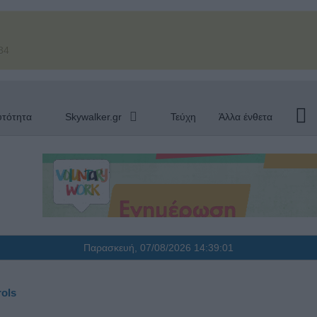
34
υτότητα
Skywalker.gr
Τεύχη
Άλλα ένθετα
Παρασκευή, 07/08/2026
14:39:02
rols