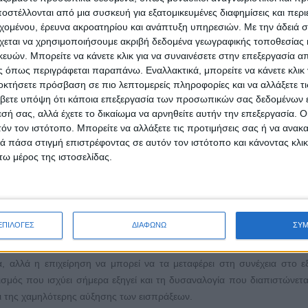
ότι η άρση των περιορισμών, που δεν συνδέθηκαν με τις χειρότερες μ
στέλλονται από μια συσκευή για εξατομικευμένες διαφημίσεις και περ
απο του παρελθόντος.
εχομένου, έρευνα ακροατηρίου και ανάπτυξη υπηρεσιών.
Με την άδειά σα
χεται να χρησιμοποιήσουμε ακριβή δεδομένα γεωγραφικής τοποθεσίας 
ών. Μπορείτε να κάνετε κλικ για να συναινέσετε στην επεξεργασία απ
 όπως περιγράφεται παραπάνω. Εναλλακτικά, μπορείτε να κάνετε κλικ γ
αι εκεί αλλαγές και συγκεκριμένα:
οκτήσετε πρόσβαση σε πιο λεπτομερείς πληροφορίες και να αλλάξετε τι
βετε υπόψη ότι κάποια επεξεργασία των προσωπικών σας δεδομένων ε
ειρήσεις οι οποίες εισπράττουν αμοιβές από υπηρεσίες που παρέ
εσή σας, αλλά έχετε το δικαίωμα να αρνηθείτε αυτήν την επεξεργασία. 
τόν τον ιστότοπο. Μπορείτε να αλλάξετε τις προτιμήσεις σας ή να ανακα
 πάσα στιγμή επιστρέφοντας σε αυτόν τον ιστότοπο και κάνοντας κλι
 εξωτερικό (π.χ. το μεγαλύτερο μέρος των τουριστικών επιχειρήσεων
ω μέρος της ιστοσελίδας.
 δεν έχουν τη δυνατότητα να τα εξαγάγουν ξανά στο εξωτερικό. Αντ
καταθέτουν μετρητά μπορούν να πραγματοποιήσουν αναλήψεις, καθ
γήσει πολλούς επιχειρηματίες να δημιουργήσουν λογαριασμούς στο ε
 συγκεκριμένου περιορισμού εκτιμάται ότι θα φέρει ρευστότητα στην α
ΕΠΙΛΟΓΕΣ
ΔΙΑΦΩΝΩ
ΣΥ
, καθώς ένα μεγάλο μέρος αυτών των κεφαλαίων θα επαναπατριστούν
νται πληρωμές με κάρτες του εξωτερικού από γραφεία ταξιδιών του εξω
, αλλά η επιχείρηση να μπορεί να τα μεταφέρει στη συνέχεια στο ε
σμός που ισχύει σήμερα εξηγεί και τη δυσαναλογία που διαπιστώνετα
ι της χαμηλότερης αύξησης των εισπράξεων.