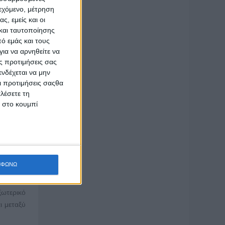
έρες της
ιεχόμενο, μέτρηση
ς, εμείς και οι
και ταυτοποίησης
ό εμάς και τους
ια να αρνηθείτε να
ς προτιμήσεις σας
νδέχεται να μην
χουν στο
Οι προτιμήσεις σαςθα
λέσετε τη
κ στο κουμπί
), αν τα
ίθετα οι
ώς αυτά
ξωτερικό
γορά και
ΜΦΩΝΩ
. Επίσης
τερικού,
ξωτερικό
ι μεταξύ