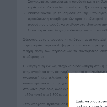
Συγκεκριμένα, επιτρέπεται η αποδοχή και η εκτέλ
ευρώ ανά κωδικό πελάτη (customer ID) και ανά ημερ
Διευκολύνονται με τη δημοσίευση της υπουργι
προσώπων ή επιτηδευματιών προς το εξωτερικό στ
ποσού που μπορούν να στείλουν στο εξωτερικό από
Οι ανωτέρω συναλλαγές θα διεκπεραιώνονται απευθ
Σύμφωνα με το υπουργείο «η απόφαση αυτή αποτελεί 
περιορισμών στην ανάληψη μετρητών και στη μεταφορ
πλήρη άρση των περιορισμών το συντομότερο δυνατ
σταθερότητα».
Η κίνηση αυτή έχει ως στόχο να δώσει ώθηση στην ψυχ
στην αγορά και στην οικονομία μπροστά στη λεγόμενη έξ
αναταραχή έχει τελειώσει. Ο υπερδιπλασιασμός το
ανταποκρίνεται στην πραγματικότητα, καθώς το μεγαλύ
στο καινούργιο όριο, αλλά έχουν σημαντικά λιγότερα χ
ταβάνι κοντά στα 1.500 ευρώ τον μήνα, ενώ αυτοί που
Εμείς και οι συνεργ
Στην απόφαση πρυτάνευσε η λογική της χαλάρωσης ω
cookies, και επεξε