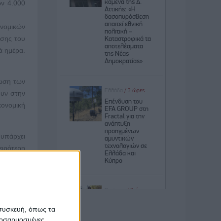
ων 4.000
νομικών
ησης του
ά ημέρα.
ρωση των
ουν στην
ονομική
 υπάρχει
ειρότερη
ίας δεν
έρχονται
τών είχε
ίου.
 συσκευή, όπως τα
γών, την
προσαρμοσμένες