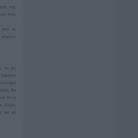
εση της
πών, που
ό από το
ο ισχύων
υ τα μη
 τρίμηνο
 χτύπημα
αλίας θα
υν ότι η
αι λόγος
ς για να