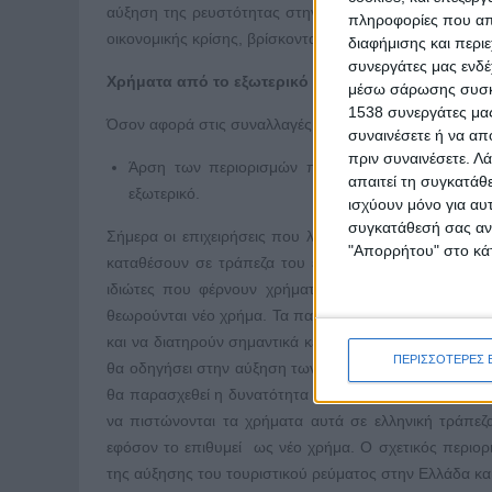
αύξηση της ρευστότητας στην αγορά, ώστε να δειχθεί 
πληροφορίες που απο
οικονομικής κρίσης, βρίσκονται πλέον στο χρονοντούλ
διαφήμισης και περι
συνεργάτες μας ενδέ
Χρήματα από το εξωτερικό
μέσω σάρωσης συσκευ
1538 συνεργάτες μας
Όσον αφορά στις συναλλαγές με το εξωτερικό έρχονται κ
συναινέσετε ή να απ
πριν συναινέσετε.
Λά
Άρση των περιορισμών που ισχύουν για τις επιχ
απαιτεί τη συγκατάθ
εξωτερικό.
ισχύουν μόνο για αυ
συγκατάθεσή σας ανά
Σήμερα οι επιχειρήσεις που λαμβάνουν χρήματα από το
"Απορρήτου" στο κάτ
καταθέσουν σε τράπεζα του εσωτερικού, στη συνέχεια
ιδιώτες που φέρνουν χρήματα από το εξωτερικό ή 
θεωρούνται νέο χρήμα. Τα παραπάνω βέβαια έχουν οδη
και να διατηρούν σημαντικά κεφάλαια εκεί. Η άρση του
ΠΕΡΙΣΣΟΤΕΡΕΣ 
θα οδηγήσει στην αύξηση των τραπεζικών καταθέσεων
θα παρασχεθεί η δυνατότητα στις επιχειρήσεις να δέχο
να πιστώνονται τα χρήματα αυτά σε ελληνική τράπεζα
εφόσον το επιθυμεί ως νέο χρήμα. Ο σχετικός περιορι
της αύξησης του τουριστικού ρεύματος στην Ελλάδα κα