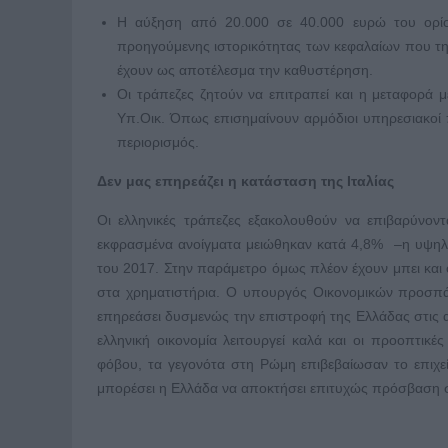
Η αύξηση από 20.000 σε 40.000 ευρώ του ορίο
προηγούμενης ιστορικότητας των κεφαλαίων που τηρ
έχουν ως αποτέλεσμα την καθυστέρηση.
Οι τράπεζες ζητούν να επιτραπεί και η μεταφορά 
Υπ.Οικ. Όπως επισημαίνουν αρμόδιοι υπηρεσιακοί π
περιορισμός.
Δεν μας επηρεάζει η κατάσταση της Ιταλίας
Οι ελληνικές τράπεζες εξακολουθούν να επιβαρύνο
εκφρασμένα ανοίγματα μειώθηκαν κατά 4,8% –η υψηλότ
του 2017. Στην παράμετρο όμως πλέον έχουν μπει και ο
στα χρηματιστήρια. Ο υπουργός Οικονομικών προσπάθ
επηρεάσει δυσμενώς την επιστροφή της Ελλάδας στις α
ελληνική οικονομία λειτουργεί καλά και οι προοπτικές
φόβου, τα γεγονότα στη Ρώμη επιβεβαίωσαν το επιχεί
μπορέσει η Ελλάδα να αποκτήσει επιτυχώς πρόσβαση στ