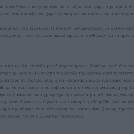
υ συναλλαγών επιχειρήσεων με το εξωτερικό χωρίς την προϋπόθ
είται στις τράπεζες και χωρίς έγκριση των επιτροπών και υποεπιτρο
μερισμάτων στο εξωτερικό. Η πρόταση αντιμετωπίζεται με σκεπτικισμ
αράγοντες «ίσως δεν είναι ακόμα ώριμες οι συνθήκες» για να αρθεί 
νται από υψηλά επίπεδα μη εξυπηρετούμενων δανείων, παρ’ όλο πο
ερη τριμηνιαία μείωση από την έναρξη της κρίσης– κατά το τέταρτο
ι εξελίξεις της Ιταλίας, όπου η εκεί κατάσταση έδωσε ένα αρχικό γερό
ησε να κατευνάσει τους φόβους ότι η οικονομική αναταραχή της Ιτ
γορές δανεισμού και τη μακρόχρονη κανονικότητα. «Οι αγορές γνωρίζο
 της είναι εξαιρετικές» δήλωσε την περασμένη εβδομάδα. Αντί να είν
ρημα της Αθήνας ότι η ελάφρυνση του χρέους είναι ζωτικής σημασία
ις αγορές, τόνισε ο Ευκλείδης Τσακαλώτος.