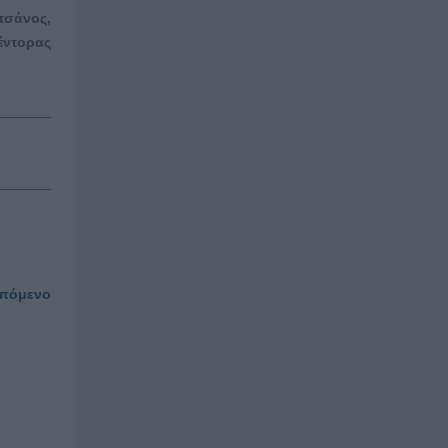
τσάνος,
έντορας
πόμενο