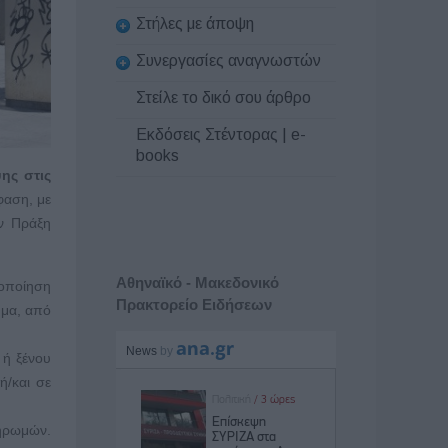
Στήλες με άποψη
Συνεργασίες αναγνωστών
Στείλε το δικό σου άρθρο
Εκδόσεις Στέντορας | e-
books
ης στις
φαση, με
ην Πράξη
Αθηναϊκό - Μακεδονικό
τοποίηση
Πρακτορείο Ειδήσεων
υμα, από
 ή ξένου
ή/και σε
ληρωμών.