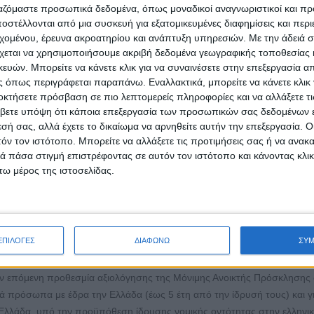
ργαζόμαστε προσωπικά δεδομένα, όπως μοναδικοί αναγνωριστικοί και 
νέφερε: «Οραματιζόμαστε έναν κόσμο όπου οι εκπομπές αερίων του
στέλλονται από μια συσκευή για εξατομικευμένες διαφημίσεις και περ
ύνοντας την άμεση λήψη μέτρων και την προώθηση βιώσιμων πρακτικώ
εχομένου, έρευνα ακροατηρίου και ανάπτυξη υπηρεσιών.
Με την άδειά σα
 απαραίτητα εργαλεία και δεδομένα ώστε να επιτύχουν ουσιαστική μείωσ
χεται να χρησιμοποιήσουμε ακριβή δεδομένα γεωγραφικής τοποθεσίας 
ράσινη και βιώσιμη οικονομία».
ών. Μπορείτε να κάνετε κλικ για να συναινέσετε στην επεξεργασία απ
 όπως περιγράφεται παραπάνω. Εναλλακτικά, μπορείτε να κάνετε κλικ γ
SA στην Ελλάδα, στοχεύει να ενισχύσει το ελληνικό διαστημικό οικοσύ
οκτήσετε πρόσβαση σε πιο λεπτομερείς πληροφορίες και να αλλάξετε τι
tartups ετησίως. Ως μέρος του παγκόσμιου δικτύου διαστημικής καινο
βετε υπόψη ότι κάποια επεξεργασία των προσωπικών σας δεδομένων ε
ιξης που περιλαμβάνει χρηματοδότηση έως 50.000 ευρώ σε μετρητά,
εσή σας, αλλά έχετε το δικαίωμα να αρνηθείτε αυτήν την επεξεργασία. 
πιχειρηματική καθοδήγηση, τεχνική εμπειρογνωμοσύνη, εκπαίδευση,
τόν τον ιστότοπο. Μπορείτε να αλλάξετε τις προτιμήσεις σας ή να ανακα
 πάσα στιγμή επιστρέφοντας σε αυτόν τον ιστότοπο και κάνοντας κλι
ς. Επιπλέον, εξασφαλίζει στους συμμετέχοντες τη χρήση του λογότυπο
ω μέρος της ιστοσελίδας.
rallia
του
Ερευνητικού Κέντρου Αθηνά
, με την υποστήριξη του
Υπουργε
μού Διαστήματος
και ενός δικτύου άνω των 70 συνεργαζόμενων οργαν
ece ως βασικό στοιχείο στο σχέδιο ανάπτυξης της Ελληνικής Διαστημικ
ΕΠΙΛΟΓΕΣ
ΔΙΑΦΩΝΩ
ΣΥ
ην επόμενη προθεσμία αξιολόγησης της Μόνιμης Ανοικτής Πρόσκλησης
ομικά πρόσωπα με έδρα την Ελλάδα (έως 5 έτη από την ίδρυσή τους) και γ
 Ελλάδα, υπό την προϋπόθεση ίδρυσης νομικής οντότητας στην ελληνι