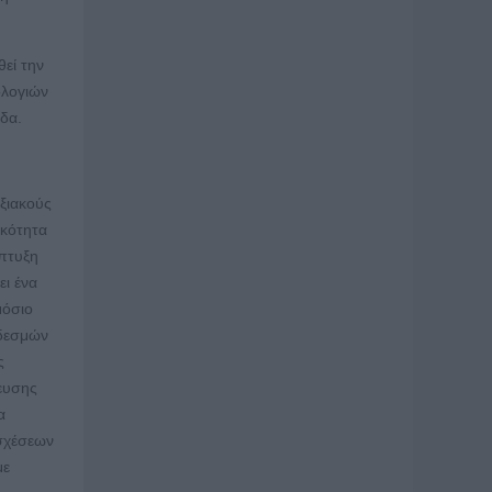
εί την
ολογιών
δα.
υξιακούς
ικότητα
άπτυξη
ει ένα
μόσιο
 δεσμών
ς
κευσης
α
 σχέσεων
με