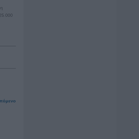
τη
25.000
πόμενο