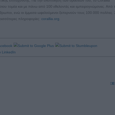
τικής επιτάχυνσης. Για την υλοποίηση των δράσεών του, το Corallia
όσιου τομέα και με πάνω από 100 εθελοντές και εμπειρογνώμονες. Από 
ρωποι, ενώ οι έμμεσα ωφελούμενοι ξεπερνούν τους 100.000 πολίτες. 
ερισσότερες πληροφορίες:
corallia.org
.
Ε