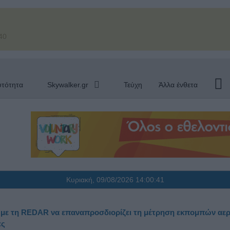
40
υτότητα
Skywalker.gr
Τεύχη
Άλλα ένθετα
Κυριακή, 09/08/2026
14:00:42
 με τη REDAR να επαναπροσδιορίζει τη μέτρηση εκπομπών αε
ες