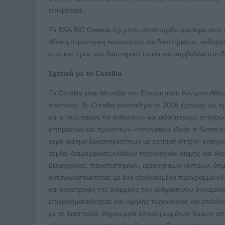
επικράτεια.
Το ESA BIC Greece όχι μόνο υποστηρίζει startups από
εθνική στρατηγική καινοτομίας και διαστήματος, ενθαρ
από και προς τον διαστημικό τομέα και συμβάλλει στη 
Σχετικά με το
Corallia
Το Corallia είναι Μονάδα του Ερευνητικού Κέντρου Αθη
σκοπούς. Το Corallia συστάθηκε το 2005 έχοντας ως όρ
και ο πολιτισμός θα ανθίσουν» και ειδικότερους στόχο
υπηρεσιών και προϊόντων «Innovation Made in Greece». 
ευρύ φάσμα δραστηριοτήτων με εστίαση στη(ν): ενίσχυσ
τομέα, διαμόρφωση κλάδων τεχνολογιών αιχμής και ολ
βιομηχανίας, πανεπιστημίων, ερευνητικών κέντρων, δημ
ανταγωνιστικότητας με ένα εξειδικευμένο πρόγραμμα εξ
και αναστροφή της διαρροής του ανθρώπινου δυναμικο
επιχειρηματικότητας και υψηλής τεχνολογίας και επένδ
με τη διασπορά, δημιουργία ολοκληρωμένων δομών υπο