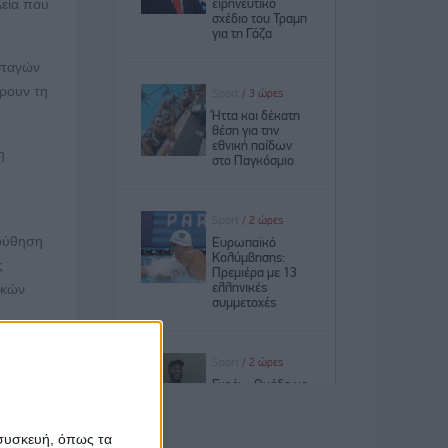
λεία που
μπαγών
ρουν τη
η
λούθηση
ς
ικών
εων σε
. Αυτή η
 συσκευή, όπως τα