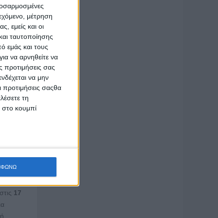
προσαρμοσμένες
ιεχόμενο, μέτρηση
ν.
ς, εμείς και οι
η
και ταυτοποίησης
ό εμάς και τους
ια να αρνηθείτε να
στημα,
ς προτιμήσεις σας
τομίας
νδέχεται να μην
Οι προτιμήσεις σαςθα
λέσετε τη
κ στο κουμπί
υ ESA
ίου
ισμών,
ής
ΜΦΩΝΩ
 στις
17
ια
κή