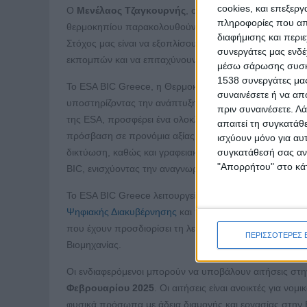
cookies, και επεξε
Ο
Μενέλαος Τζαγκουρνής
, συνιδρυτής της REDAR, α
πληροφορίες που απο
θερμοκηπίου παρακολουθούνται συστηματικά, διευκολ
διαφήμισης και περι
Στόχος μας είναι να εξοπλίσουμε τις βιομηχανίες με τα
συνεργάτες μας ενδέ
εκπομπών και να επιταχύνουν τη μετάβαση σε μια πιο π
μέσω σάρωσης συσκευ
1538 συνεργάτες μας
Το ESA BIC Greece, η Θερμοκοιτίδα Επιχειρήσεων της E
συναινέσετε ή να απ
υποστηρίζοντας την ανάπτυξη πέντε νέων, καινοτόμων s
πριν συναινέσετε.
Λά
της ESA, προσφέρει ένα ολοκληρωμένο πακέτο υποστήρ
απαιτεί τη συγκατάθ
πρόσβαση σε προνόμια αξίας άνω των 100.000 ευρώ, ε
ισχύουν μόνο για αυ
συγκατάθεσή σας ανά
δικτύωση, καθώς και γραφειακούς χώρους και υποδομέ
"Απορρήτου" στο κάτ
BIC, ενισχύοντας την αναγνωρισιμότητά τους.
Το ESA BIC Greece λειτουργεί υπό τη διαχείριση του
Co
Ψηφιακής Διακυβέρνησης
και του
Ευρωπαϊκού Οργανισ
που έχουν προσδιορίσει τη λειτουργία του ESA BIC Gre
ΠΕΡΙΣΣΟΤΕΡΕΣ 
Βιομηχανίας.
Οι ενδιαφερόμενοι μπορούν να υποβάλουν αιτήσεις στ
Φεβρουαρίου 2025
. Οι αιτήσεις είναι ανοικτές για ν
φυσικά πρόσωπα με άδεια διαμονής και εργασίας στην