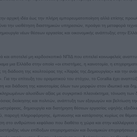
 την αρχική ιδέα έως την πλήρη εμπορευματοποίηση αλλά επίσης προωθ
ρύνει την υιοθέτηση διαστημικών υπηρεσιών, προάγει τη μεταφορά τεχν
δημιουργία νέων θέσεων εργασίας και οικονομικής ανάπτυξης στην Ελλά
νά και αποτελεί μη κερδοσκοπικό ΝΠΙΔ που επιτελεί κοινωφελείς αναπτ
αμα μια Ελλάδα στην οποία «οι επιστήμες, η καινοτομία, η επιχειρηματ
υς τη διάδοση της κουλτούρας της «Χαράς της Δημιουργίας» και την αν
Για την επίτευξη του οραματικού του στόχου, το Corallia έχει αναπτύξ
η και διάδοση της καινοτομίας όλων των μορφών στον ιδιωτικό και δη
οκληρωμένων αλυσίδων αξίας με συγκριτικό πλεονέκτημα, τόνωση των
όσιας διοίκησης και πολιτών, ανάπτυξη των εξαγωγών και βελτίωση τη
ωστρέφειας, δημιουργία και διατήρηση θέσεων εργασίας υψηλής εξειδί
ύ, παροχή πληροφόρησης, έμπνευσης και κατάρτισης κυρίως σε θέματ
υση στο ανθρώπινο κεφάλαιο που διαθέτει η χώρα και στην καλλιέργεια
στήριξης νέων επίδοξων επιχειρηματιών και δυναμικών επιχειρήσεων 