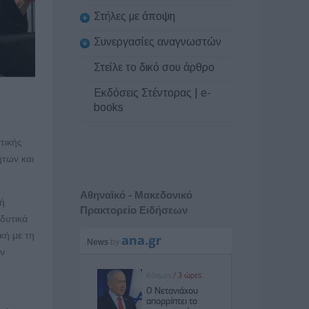
Στήλες με άποψη
Συνεργασίες αναγνωστών
Στείλε το δικό σου άρθρο
Εκδόσεις Στέντορας | e-
books
τικής
ήτων και
Αθηναϊκό - Μακεδονικό
τή
Πρακτορείο Ειδήσεων
νδυτικά
κή με τη
ων