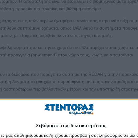
κπομπών. Η αποστολή της είναι να εξοπλίσει τις βιομηχανίες με τα εργα
τάβαση προς μια πιο πράσινη και βιώσιμη οικονομία.
α τη μέτρηση εκπομπών αερίων έχει φέρει επανάσταση στην ανάπτυξη συ
θετηθούν σε ιπτάμενα οχήματα, όπως UAV. Αυτά τα συστήματα προσφέ
πών, με εξαιρετική ακρίβεια, κοντά στις πηγές εκπομπής.
 υψηλή φορητότητα και την ευχρηστία του. Θα παρέχει στους χρήστες τ
τά παραγγελία (on-demand) στον χώρο τους, χωρίς να απαιτούνται
σουν τα δεδομένα που παράγει το σύστημα της REDAR για την παρακο
υτή η δυνατότητα ενισχύει τη συμμόρφωση με τους κανονισμούς και τι
βολή αυστηρότερων περιβαλλοντικών μέτρων και την υποστήριξη στρατηγ
«τα προϊόντα μάς προσφέρουν δυνατότητες αυτοματοποιημένων μετρήσ
ς τα ιδανικά για τη βαθμονόμηση δεδομένων από διαστημικές αποστολές
μεταξύ μετρήσεων από το έδαφος και το διάστημα». Η τεχνολογία αυτή
Σεβόμαστε την ιδιωτικότητά σας
A BIC Greece, διευρύνοντας τις εφαρμογές της σε διαστημικές χρήσεις.
άτες μας αποθηκεύουμε και/ή έχουμε πρόσβαση σε πληροφορίες σε μια