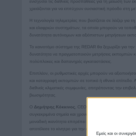
ενισχύσει τις διεθνείς προσπάθειες για τη μείωση των ε
χρειάζονται για να επιτύχουν ουσιαστική πρόοδο στη με
Η τεχνολογία τηλεμετρίας που βασίζεται σε λέιζερ γι
και ελαφριών συστημάτων, τα οποία μπορούν να τοπο
δυνατότητα αυτόνομων και αξιόπιστων μετρήσεων εκπομ
Το καινοτόμο σύστημα της REDAR θα ξεχωρίζει για την
δυνατότητα να πραγματοποιούν μετρήσεις εκπομπών κα
πολύπλοκες και δαπανηρές εγκαταστάσεις.
Επιπλέον, οι ρυθμιστικές αρχές μπορούν να αξιοποιή
και καταγραφή εκπομπών σε τοπικό ή εθνικό επίπεδο. Α
διεθνείς κλιματικές συμφωνίες, επιτρέποντας την επι
βιωσιμότητας.
Ο
Δημήτρης Κόκκινος
, CEO της REDAR, τόνισε ότι 
συγκεκριμένα σημεία και χρονικές στιγμές, καθιστώντα
μοναδική ικανότητα επιτρέπει την αξιόπιστη σύγκριση 
αποτέλεσε το κίνητρο για την ένταξη της REDAR στο ES
Εμείς και οι συνεργ