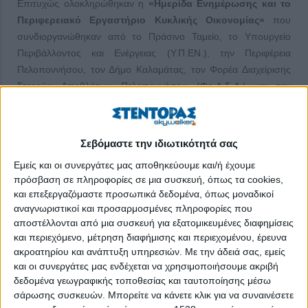
Επιτυχώς ολοκληρώθηκαν η
«Ημερίδα Ενημέρωσης και το
Περιφερειακό Εργαστήριο Κυκλικής Οικονομίας»
που
συνδιοργανώθηκαν από το Πράσινο Ταμείο, το Υπουργείο
Περιβάλλοντος και Ενέργειας (Υ.Π.ΕΝ.), την Περιφέρεια
Πελοποννήσου, τον Δήμο Καλαμάτας, τον Φορέα Διαχείρισης
Στερεών Αποβλήτων Πελοποννήσου (Φο.Δ.Σ.Α.) και την
Οικολογική Εταιρεία Ανακύκλωσης (ΟΕΑ) από τις 21 έως και τις
23 Οκτωβρίου 2024, στην Καλαμάτα (Δημοτικό Πνευματικό
Κέντρο Καλαμάτας – «Πανταζοπούλειος Λαϊκή Σχολή»,
Σεβόμαστε την ιδιωτικότητά σας
Αίθουσα: Αναγνωστήριο Λαϊκής Βιβλιοθήκης Καλαμάτας), στο
Εμείς και οι συνεργάτες μας αποθηκεύουμε και/ή έχουμε
πλαίσιο του Έργου
LIFE-IP CEI-Greece
– LIFE18
πρόσβαση σε πληροφορίες σε μια συσκευή, όπως τα cookies,
IPE/GR/000013 «Εφαρμογή της Κυκλικής Οικονομίας στην
και επεξεργαζόμαστε προσωπικά δεδομένα, όπως μοναδικοί
Ελλάδα».
αναγνωριστικοί και προσαρμοσμένες πληροφορίες που
αποστέλλονται από μια συσκευή για εξατομικευμένες διαφημίσεις
Το Έργο συντονίζεται από το Υ.Π.ΕΝ. και υλοποιείται σε
και περιεχόμενο, μέτρηση διαφήμισης και περιεχομένου, έρευνα
συνεργασία με 19 στρατηγικούς εταίρους,
ακροατηρίου και ανάπτυξη υπηρεσιών.
Με την άδειά σας, εμείς
συμπεριλαμβανομένων του Πράσινου Ταμείου και της ΟΕΑ.
και οι συνεργάτες μας ενδέχεται να χρησιμοποιήσουμε ακριβή
Απώτερο στόχο του LIFE-IP CEI-Greece αποτελεί η συμβολή
δεδομένα γεωγραφικής τοποθεσίας και ταυτοποίησης μέσω
στην υλοποίηση του Εθνικού Σχεδίου Διαχείρισης Αποβλήτων,
σάρωσης συσκευών. Μπορείτε να κάνετε κλικ για να συναινέσετε