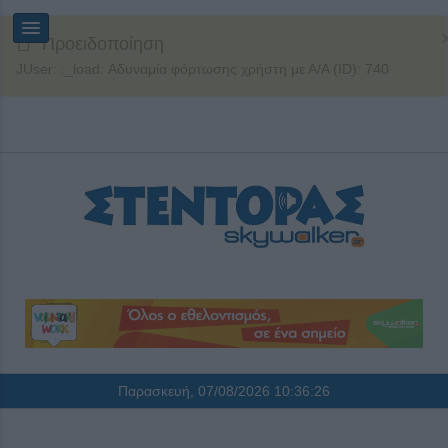
Προειδοποίηση
JUser: :_load: Αδυναμία φόρτωσης χρήστη με Α/Α (ID): 740
Παρασκευή, 07/08/2026
10:36:26