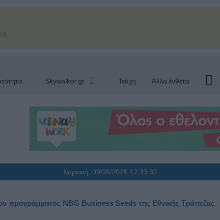
40
υτότητα
Skywalker.gr
Τεύχη
Άλλα ένθετα
Κυριακή, 09/08/2026
12:33:33
 του προγράμματος NBG Business Seeds της Εθνικής Τράπεζας