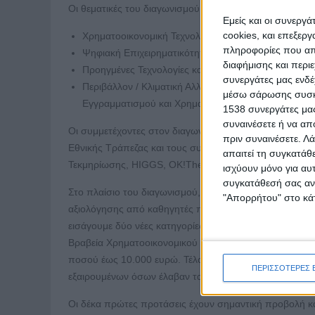
Οι θεματικές του διαγωνισμού είναι:
Εμείς και οι συνεργ
cookies, και επεξε
Χρηματοοικονομική Τεχνολογία (Fintech)
πληροφορίες που απο
Ψηφιακή Επιχειρηματικότητα και Οικοσυστήματα (Dig
διαφήμισης και περι
Προηγμένες Τεχνολογίες και AI (Advanced Technolog
συνεργάτες μας ενδέ
Περιβάλλον / Κλιματική Αλλαγή, Κοινωνία και Διακ
μέσω σάρωσης συσκευ
Εγγραμματισμού και Χρηματοοικονομικής Ενδυνάμω
1538 συνεργάτες μας
συναινέσετε ή να απ
Οι συμμετέχοντες στον διαγωνισμό προσκαλούνται σε δ
πριν συναινέσετε.
Λά
Εθνικής Τράπεζας και τους συνεργάτες του προγράμμα
απαιτεί τη συγκατάθ
Τεκμηρίωσης, HIGGS, ΟΚ!Τhess, CapsuleT, Bayer Eλλάς
ισχύουν μόνο για αυ
συγκατάθεσή σας ανά
Στο πλαίσιο του διαγωνισμού, οι τρεις (3) πρώτες προ
"Απορρήτου" στο κάτ
αξιολόγησης από καθηγητές πανεπιστημίου και στελέχη 
εισάγουμε δύο νέες κατηγορίες Ειδικών Βραβείων: το Ει
Βραβεία Χρηματοοικονομικού Εγγραμματισμού για την 
ποσού έως 10.000 ευρώ. Τέλος, επτά έπαινοι χωρίς χρ
ΠΕΡΙΣΣΟΤΕΡΕΣ 
εξαιρουμένων όσων έλαβαν τα παραπάνω βραβεία.
Οι δέκα πρώτες προτάσεις έχουν σημαντική προβολή κα