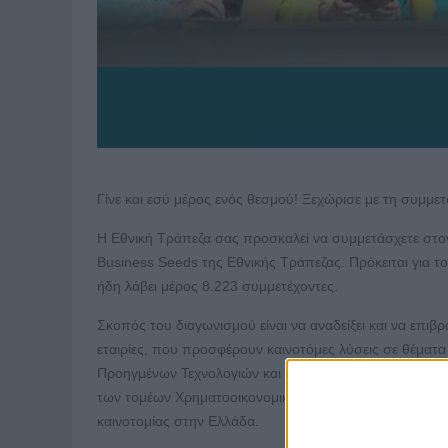
Γίνε και εσύ μέρος ενός θεσμού! Ξεχώρισε με τη συμμε
Η Εθνική Τράπεζα σας προσκαλεί να συμμετάσχετε στο
Business Seeds της Εθνικής Τράπεζας. Πρόκειται για τ
ήδη λάβει μέρος 8.223 συμμετέχοντες.
Σκοπός του διαγωνισμού είναι να αναδείξει και να επιβ
εταιρίες, που προσφέρουν καινοτόμες λύσεις σε θέματα
Προηγμένων Τεχνολογιών και AΙ, Περιβάλλοντος / Κλιμ
των τομέων Χρηματοοικονομικού Εγγραμματισμού και Χ
καινοτομίας στην Ελλάδα.