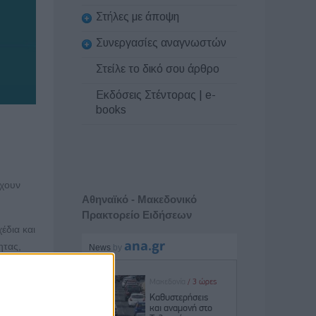
Στήλες με άποψη
Συνεργασίες αναγνωστών
Στείλε το δικό σου άρθρο
Εκδόσεις Στέντορας | e-
books
έχουν
Αθηναϊκό - Μακεδονικό
Πρακτορείο Ειδήσεων
έδια και
ητας,
ένων
ης της