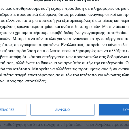
άτες μας αποθηκεύουμε και/ή έχουμε πρόσβαση σε πληροφορίες σε μια
ργαζόμαστε προσωπικά δεδομένα, όπως μοναδικοί αναγνωριστικοί και 
στέλλονται από μια συσκευή για εξατομικευμένες διαφημίσεις και περ
ital Ecosystems)
εχομένου, έρευνα ακροατηρίου και ανάπτυξη υπηρεσιών.
Με την άδειά σα
ies & AI)
χεται να χρησιμοποιήσουμε ακριβή δεδομένα γεωγραφικής τοποθεσίας 
υβέρνηση (ΕSG), συμπεριλαμβανομένων των τομέων Χρηματοοικονομικού
ών. Μπορείτε να κάνετε κλικ για να συναινέσετε στην επεξεργασία απ
σης.
 όπως περιγράφεται παραπάνω. Εναλλακτικά, μπορείτε να κάνετε κλικ γ
οκτήσετε πρόσβαση σε πιο λεπτομερείς πληροφορίες και να αλλάξετε τι
ράσεις ενημέρωσης, γνωριμίας και καθοδήγησης από τα έμπειρα στελέ
βετε υπόψη ότι κάποια επεξεργασία των προσωπικών σας δεδομένων ε
τος: K.E.M.EΛ., Κέντρο Αρχιμήδης του ΕΚΠΑ, Ίδρυμα Ωνάση, Εθνικό Κέ
εσή σας, αλλά έχετε το δικαίωμα να αρνηθείτε αυτήν την επεξεργασία. 
, Mastercard, ΝΒG Pay και ακόμη 45 φορείς και οργανισμούς.
τόν τον ιστότοπο. Μπορείτε να αλλάξετε τις προτιμήσεις σας ή να ανακα
 πάσα στιγμή επιστρέφοντας σε αυτόν τον ιστότοπο και κάνοντας κλι
τάσεις λαμβάνουν χρηματικά βραβεία 20.000, 12.000, 8.000 ευρώ, κατόπ
ω μέρος της ιστοσελίδας.
της Εθνικής Τράπεζας. Στον 15ο Διαγωνισμό Καινοτομίας και Τεχνολογί
δικό Βραβείο Γυναικείας Επιχειρηματικότητας 4.000 ευρώ και έως πέντε 
Ενδυνάμωση των Νοικοκυριών στις Οικονομικές Αποφάσεις τους, συνολ
ηματικό βραβείο θα απονεμηθούν σε όσους/ες προκριθούν στη Γ’ Φάση
ΕΠΙΛΟΓΕΣ
ΔΙΑΦΩΝΩ
ΣΥ
ι καθοδήγηση από τα στελέχη της Τράπεζας. Για επιλεγμένες προτάσει