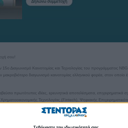
τοχή σου!
ν 15ο Διαγωνισμό Καινοτομίας και Τεχνολογίας του προγράμματος NBG
ον μακροβιότερο διαγωνισμό καινοτομίας ελληνικού φορέα, στον οποίο 
ραβεύσει πρωτότυπες ιδέες, ερευνητικά αποτελέσματα, επιχειρηματικά σχ
 Χρηματοοικονομικής Τεχνολογίας (Fintech), Ψηφιακής Επιχειρηματικότ
ατικής αλλαγής, Κοινωνίας και Διακυβέρνησης (ΕSG), συμπεριλαμβανομ
ρηματοοικονομικής Ενδυνάμωσης και, γενικότερα, σε θέματα προώθησ
Σεβόμαστε την ιδιωτικότητά σας