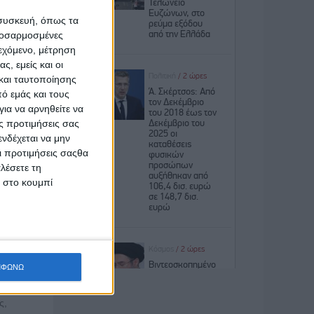
 συσκευή, όπως τα
προσαρμοσμένες
ιεχόμενο, μέτρηση
ς, εμείς και οι
και ταυτοποίησης
ό εμάς και τους
ια να αρνηθείτε να
ς προτιμήσεις σας
χη της
νδέχεται να μην
ντρο
Οι προτιμήσεις σαςθα
λέσετε τη
κ στο κουμπί
ιν
ας,
Ειδικά
ικού
,
ΜΦΩΝΩ
ς,