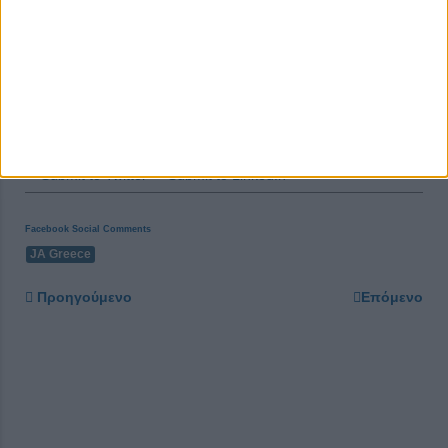
Share this post
Facebook Social Comments
JA Greece
Προηγούμενο
Επόμενο