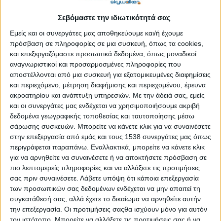
Οι μαθητές και οι μαθήτριες, ηλικίας 15 έως και 18 ετών,
συμμετέχουν με μεγάλο ενθουσιασμό στο/στον δημοφιλές/ή,
Σεβόμαστε την ιδιωτικότητά σας
παγκόσμιο πρόγραμμα/διαγωνισμό «Εικονική Επιχείρηση –
Εμείς και οι συνεργάτες μας αποθηκεύουμε και/ή έχουμε
Company Program 2024» του JAGreece που τελεί υπό την
πρόσβαση σε πληροφορίες σε μια συσκευή, όπως τα cookies,
Αιγίδα της ΑΕ της Προέδρου της Δημοκρατίας Κατερίνας
και επεξεργαζόμαστε προσωπικά δεδομένα, όπως μοναδικοί
Σακελλαροπούλου και υλοποιείται σε όλη την Ελλάδα με την
αναγνωριστικοί και προσαρμοσμένες πληροφορίες που
έγκριση του Υπουργείου Παιδείας, Θρησκευμάτων και
αποστέλλονται από μια συσκευή για εξατομικευμένες διαφημίσεις
και περιεχόμενο, μέτρηση διαφήμισης και περιεχομένου, έρευνα
Αθλητισμού.
ακροατηρίου και ανάπτυξη υπηρεσιών.
Με την άδειά σας, εμείς
Οι μικροί «start-uppers» που ξεκίνησαν το εκπαιδευτικό
και οι συνεργάτες μας ενδέχεται να χρησιμοποιήσουμε ακριβή
δεδομένα γεωγραφικής τοποθεσίας και ταυτοποίησης μέσω
πρόγραμμα στην αρχή της φετινής σχολικής χρονιάς είναι τώρα
σάρωσης συσκευών. Μπορείτε να κάνετε κλικ για να συναινέσετε
έτοιμοι να παρουσιάσουν τα έξυπνα προϊόντα και τις
στην επεξεργασία από εμάς και τους 1538 συνεργάτες μας όπως
υπηρεσίες τους στο αγοραστικό κοινό και την κριτική επιτροπή
περιγράφεται παραπάνω. Εναλλακτικά, μπορείτε να κάνετε κλικ
του JA Greece. Έχουν δημιουργήσει εφαρμογές για κινητά
για να αρνηθείτε να συναινέσετε ή να αποκτήσετε πρόσβαση σε
τηλέφωνα, πρωτότυπα προϊόντα τεχνολογίας, έξυπνα χρηστικά
πιο λεπτομερείς πληροφορίες και να αλλάξετε τις προτιμήσεις
αντικείμενα, προϊόντα υγιεινής διατροφής αλλά και κοινωνικές,
σας πριν συναινέσετε.
Λάβετε υπόψη ότι κάποια επεξεργασία
περιβαλλοντικές, εκπαιδευτικές, τουριστικές και πολιτιστικές
των προσωπικών σας δεδομένων ενδέχεται να μην απαιτεί τη
συγκατάθεσή σας, αλλά έχετε το δικαίωμα να αρνηθείτε αυτήν
υπηρεσίες.
την επεξεργασία. Οι προτιμήσεις σαςθα ισχύουν μόνο για αυτόν
«Τα παιδιά μάς έχουν καταπλήξει με τις καινοτόμες
τον ιστότοπο. Μπορείτε να αλλάξετε τις προτιμήσεις σας ή να