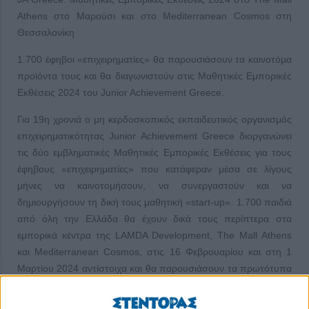
Athens στο Μαρούσι και στο Mediterranean Cosmos στη
Θεσσαλονίκη
1.700 έφηβοι «επιχειρηματίες» θα παρουσιάσουν τα καινοτόμα
προϊόντα τους και θα διαγωνιστούν στις Μαθητικές Εμπορικές
Εκθέσεις 2024 του Junior Achievement Greece.
Για 19η χρονιά ο μη κερδοσκοπικός εκπαιδευτικός οργανισμός
επιχειρηματικότητας Junior Achievement Greece διοργανώνει
τις δύο εμβληματικές Μαθητικές Εμπορικές Εκθέσεις για τους
έφηβους «επιχειρηματίες» που κατάφεραν μέσα σε λίγους
μήνες να καινοτομήσουν, να συνεργαστούν και να
δημιουργήσουν τη δική τους μαθητική «start-up». 1.700 παιδιά
από όλη την Ελλάδα θα έχουν δικά τους περίπτερα στα
εμπορικά κέντρα της LAMDA Development, The Mall Athens
και Mediterranean Cosmos, στις 16 Φεβρουαρίου και στη 1
Μαρτίου 2024 αντίστοιχα και θα παρουσιάσουν τα πρωτότυπα
προϊόντα των μαθητικών τους «επιχειρήσεων».