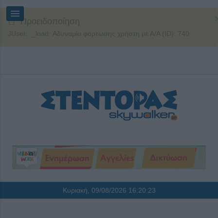
Προειδοποίηση
JUser: :_load: Αδυναμία φόρτωσης χρήστη με Α/Α (ID): 740
Κυριακή, 09/08/2026
16:20:24