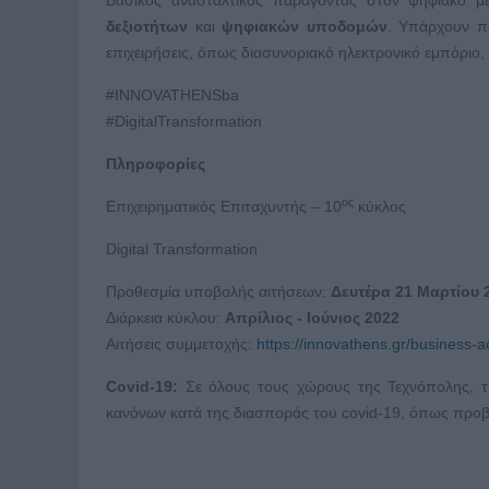
Βασικός ανασταλτικός παράγοντας στον ψηφιακό με
δεξιοτήτων
και
ψηφιακών υποδομών
. Υπάρχουν πο
επιχειρήσεις, όπως διασυνοριακό ηλεκτρονικό εμπόριο, 
#INNOVATHENSba
#DigitalTransformation
Πληροφορίες
ος
Επιχειρηματικός Επιταχυντής – 10
κύκλος
Digital Transformation
Προθεσμία υποβολής αιτήσεων:
Δευτέρα 21 Μαρτίου 
Διάρκεια κύκλου:
Απρίλιος - Ιούνιος 2022
Αιτήσεις συμμετοχής:
https://innovathens.gr/business-a
Covid
-19
:
Σε όλους τους χώρους της Τεχνόπολης, τ
κανόνων κατά της διασποράς του covid-19, όπως προβ