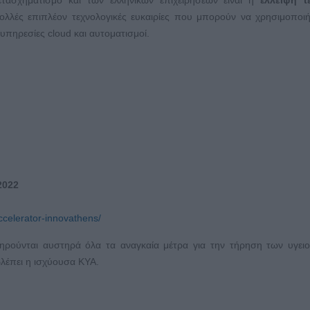
τασχηματισμό και των ελληνικών επιχειρήσεων είναι η
έλλειψη τ
λλές επιπλέον τεχνολογικές ευκαιρίες που μπορούν να χρησιμοποι
υπηρεσίες cloud και αυτοματισμοί.
2022
ccelerator-innovathens/
ηρούνται αυστηρά όλα τα αναγκαία μέτρα για την τήρηση των υγει
λέπει η ισχύουσα ΚΥΑ.