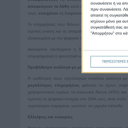
συναινέσετε ή να απ
αποφεύγουν τα λάθη
κατά την παραγωγική διαδικασ
πριν συναινέσετε.
Λά
τους,
ενισχύουν
τη διαφάνεια και την ευελιξία σε όλες τ
απαιτεί τη συγκατάθ
ισχύουν μόνο για αυ
Οι επιχειρήσεις που θέλουν να αξιοποιήσουν πλήρως
συγκατάθεσή σας ανά
σχετική γνώση και τις απαραίτητες δεξιότητες σε όλα 
"Απορρήτου" στο κάτ
εξοικειωμένο με την ψηφιακή πραγματικότητα και τις ευ
Διανοίγεται ταυτόχρονα η δυνατότητα σε νέους επι
επιχειρηματικά ή ερευνητικά και με νέες ιδέες που αφο
ΠΕΡΙΣΣΟΤΕΡΕΣ 
Προβάδισμα ανάλογα με μέγεθος, ηλικία και στάδι
Η υιοθέτηση νέων τεχνολογιών ποικίλλει ανάλογα με 
μεγαλύτερες επιχειρήσεις
φαίνεται να έχουν σαφέ
χρησιμοποιούν κυρίως τα κοινωνικά δίκτυα (49%) και
έχοντας το ψηφιακό στοιχείο στο DNA τους, είναι πολύ 
τεχνολογιών παραμένει, ωστόσο, σε χαμηλό επίπεδο.
Ελλείψεις και ευκαιρίες