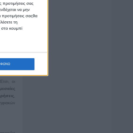
ς προτιμήσεις σας
πηρεσιών
νδέχεται να μην
ης.
Οι προτιμήσεις σαςθα
λέσετε τη
ήσουν τη
κ στο κουμπί
ριβάλλον
χοληθούν
ΜΦΩΝΩ
Έτσι, οι
μεσαίες
ιρήσεις
,
ψηφιακών