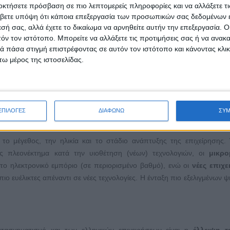
οκτήσετε πρόσβαση σε πιο λεπτομερείς πληροφορίες και να αλλάξετε τι
ία, ενώ ταυτόχρονα
βελτιώνουν
την ποιότητα των προϊόντων ή/και υ
βετε υπόψη ότι κάποια επεξεργασία των προσωπικών σας δεδομένων ε
ις λειτουργίες της επιχείρησης και
δημιουργούν
νέες θέσεις απασχόλησ
εσή σας, αλλά έχετε το δικαίωμα να αρνηθείτε αυτήν την επεξεργασία. 
τόν τον ιστότοπο. Μπορείτε να αλλάξετε τις προτιμήσεις σας ή να ανακα
 τις ευκαιρίες του ψηφιακού μετασχηματισμού χρειάζεται να αποκτ
 πάσα στιγμή επιστρέφοντας σε αυτόν τον ιστότοπο και κάνοντας κλι
τα επίπεδα. Έτσι θα είναι σε θέση να διαμορφώνουν ένα εργασιακό πε
ω μέρος της ιστοσελίδας.
καιρίες που προσφέρει.
χειρηματίες, νεοφυείς επιχειρήσεις και καινοτόμα σχήματα να ασ
ρούν τα ίδια τα εργαλεία ψηφιακού μετασχηματισμού.
ΕΠΙΛΟΓΕΣ
ΔΙΑΦΩΝΩ
ΣΥ
ο ανάπτυξης
το μέγεθος, την ηλικία και το στάδιο ανάπτυξης της επιχείρησης. 
ς πλεονέκτημα κατά την υιοθέτηση (νέων) τεχνολογιών, οι
μικρο
 το ηλεκτρονικό εμπόριο (σε περιορισμένο βαθμό), ενώ οι
νέες επιχε
πιο ευέλικτες απέναντι σε νέες τεχνολογίες. Η ένταξη πιο εξελιγμένων 