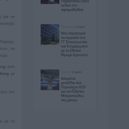
η για να
 συνεχής
Παρέχει,
ούν, να
γορά.
ing
από
rking
με
 έως τον
να με τα