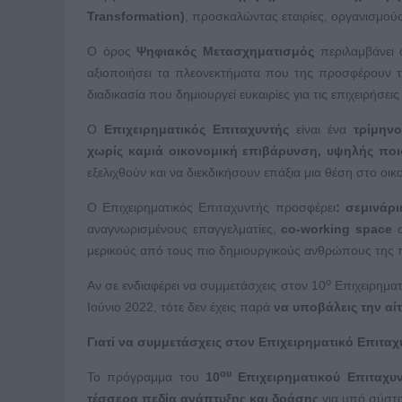
Transformation
)
, προσκαλώντας εταιρίες, οργανισμούς
Ο όρος
Ψηφιακός Μετασχηματισμός
περιλαμβάνει ό
αξιοποιήσει τα πλεονεκτήματα που της προσφέρουν 
διαδικασία που δημιουργεί ευκαιρίες για τις επιχειρήσει
Ο
Επιχειρηματικός Επιταχυντής
είναι ένα
τρίμην
χωρίς καμιά οικονομική επιβάρυνση,
υψηλής ποι
εξελιχθούν και να διεκδικήσουν επάξια μια θέση στο οικ
Ο Επιχειρηματικός Επιταχυντής προσφέρει
: σεμινάρι
αναγνωρισμένους επαγγελματίες,
co-working space
σ
μερικούς από τους πιο δημιουργικούς ανθρώπους της
ο
Αν σε ενδιαφέρει να συμμετάσχεις στον 10
Επιχειρηματ
Ιούνιο 2022, τότε δεν έχεις παρά
να
υποβάλεις
την αί
Γιατί να συμμετάσχεις στον Επιχειρηματικό Επιταχ
ου
Το πρόγραμμα του
10
Επιχειρηματικού Επιταχυ
τέσσερα πεδία ανάπτυξης και δράσης
για υπό σύστασ