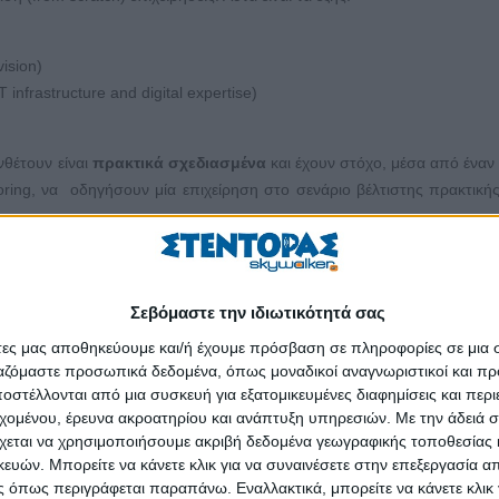
ision)
nfrastructure and digital expertise)
νθέτουν είναι
πρακτικά σχεδιασμένα
και έχουν στόχο, μέσα από έναν 
ring, να οδηγήσουν μία επιχείρηση στο σενάριο βέλτιστης πρακτικής
ύνται να υιοθετήσουν σήμερα οι επιχειρήσεις προκειμένου να συμβαδ
Σεβόμαστε την ιδιωτικότητά σας
σης
(social media), οι
υ
πηρεσίες κινητής τεχνολογίας
, οι
τ
εχνολογίε
άτες μας αποθηκεύουμε και/ή έχουμε πρόσβαση σε πληροφορίες σε μια
ρομποτική και αυτοματοποίηση
, το
3D printing
, η
τεχνητή νο
ργαζόμαστε προσωπικά δεδομένα, όπως μοναδικοί αναγνωριστικοί και 
bersecurity) πλαισιώνουν τη συγκεκριμένη έννοια.
στέλλονται από μια συσκευή για εξατομικευμένες διαφημίσεις και περ
εχομένου, έρευνα ακροατηρίου και ανάπτυξη υπηρεσιών.
Με την άδειά σα
χεται να χρησιμοποιήσουμε ακριβή δεδομένα γεωγραφικής τοποθεσίας 
ών. Μπορείτε να κάνετε κλικ για να συναινέσετε στην επεξεργασία απ
και ευκαιρίες
για τις επιχειρήσεις. Τους ανοίγουν νέους δρόμου
 όπως περιγράφεται παραπάνω. Εναλλακτικά, μπορείτε να κάνετε κλικ γ
ελατών τους στις διαδικασίες ανάπτυξης και παραγωγής τους καθώ