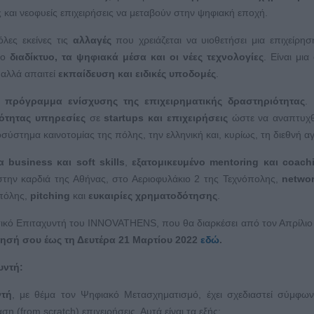
 και νεοφυείς επιχειρήσεις να μεταβούν στην ψηφιακή εποχή.
λες εκείνες τις
αλλαγές
που χρειάζεται να υιοθετήσει μια επιχείρησ
το
διαδίκτυο, τα ψηφιακά μέσα και οι νέες τεχνολογίες
. Είναι μια
ς αλλά απαιτεί
εκπαίδευση και ειδικές υποδομές
.
ο πρόγραμμα ενίσχυσης της επιχειρηματικής δραστηριότητας
. 
ότητας υπηρεσίες
σε
startups
και επιχειρήσεις
ώστε να αναπτυχθ
οσύστημα καινοτομίας της πόλης, την ελληνική και, κυρίως, τη διεθνή α
α business και soft skills
,
εξατομικευμένο mentoring
και
coach
την καρδιά της Αθήνας, στο Αεριοφυλάκιο 2 της Τεχνόπολης,
netwo
 πόλης,
pitching
και
ευκαιρίες χρηματοδότησης
.
ικό Επιταχυντή του INNOVATHENS, που θα διαρκέσει από τον Απρίλιο
τησή σου έως τη Δευτέρα 21 Μαρτίου 2022
εδώ
.
υντή:
ντή
, με θέμα τον Ψηφιακό Μετασχηματισμό, έχει σχεδιαστεί σύμφω
η (from scratch) επιχειρήσεις. Αυτά είναι τα εξής: