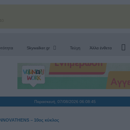
40
υτότητα
Skywalker.gr
Τεύχη
Άλλα ένθετα
Παρασκευή, 07/08/2026
06:08:46
 INNOVATHENS – 10ος κύκλος