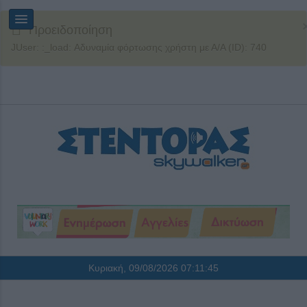
Προειδοποίηση
JUser: :_load: Αδυναμία φόρτωσης χρήστη με Α/Α (ID): 740
Κυριακή, 09/08/2026
07:11:45