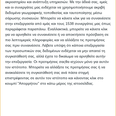
βρεθεί στην Πάτρα, σε μια ημερίδα για εκπαιδευτικούς που
ακροατηρίου και ανάπτυξη υπηρεσιών.
Με την άδειά σας, εμείς
και οι συνεργάτες μας ενδέχεται να χρησιμοποιήσουμε ακριβή
φιλοξενείται από το
Πειραματικό Λύκειο του Πανεπιστημίου
δεδομένα γεωγραφικής τοποθεσίας και ταυτοποίησης μέσω
Πατρών
. Η εκδήλωση θα πραγματοποιηθεί στην αίθουσα
σάρωσης συσκευών. Μπορείτε να κάνετε κλικ για να συναινέσετε
εκδηλώσεων «Αναστασία Ζησιμάτου» από τις 9:00 έως τη
στην επεξεργασία από εμάς και τους 1538 συνεργάτες μας όπως
13:30 (Ηλία Πολίτη, Μαγούλα, Ρίου, Αχαΐας). Θα δοθεί έμφαση
περιγράφεται παραπάνω. Εναλλακτικά, μπορείτε να κάνετε κλικ
στο
βιωματικό πρόγραμμα της «Εικονικής
για να αρνηθείτε να συναινέσετε ή να αποκτήσετε πρόσβαση σε
Επιχείρησης»
που υλοποιείται σε 120 χώρες σε όλο τον
πιο λεπτομερείς πληροφορίες και να αλλάξετε τις προτιμήσεις
κόσμο για πάνω από 100 χρόνια και αποτελεί
εμπειρία
σας πριν συναινέσετε.
Λάβετε υπόψη ότι κάποια επεξεργασία
των προσωπικών σας δεδομένων ενδέχεται να μην απαιτεί τη
ζωής
για τους μαθητές και τις μαθήτριες αλλά και για τους
συγκατάθεσή σας, αλλά έχετε το δικαίωμα να αρνηθείτε αυτήν
εκπαιδευτικούς.
την επεξεργασία. Οι προτιμήσεις σαςθα ισχύουν μόνο για αυτόν
τον ιστότοπο. Μπορείτε να αλλάξετε τις προτιμήσεις σας ή να
Το Junior Achievement είναι ένας παγκόσμιος οργανισμός που
ανακαλέσετε τη συγκατάθεσή σας ανά πάσα στιγμή
δραστηριοποιείται σε όλες τις Η.Π.Α. και σε περισσότερες από
επιστρέφοντας σε αυτόν τον ιστότοπο και κάνοντας κλικ στο
100 χώρες, εφοδιάζοντας τους νέους με τις δεξιότητες και τις
κουμπί "Απορρήτου" στο κάτω μέρος της ιστοσελίδας.
γνώσεις που χρειάζονται για να βγουν άρτια προετοιμασμένοι
στο σύγχρονο επιχειρηματικό κόσμο. Το JA εμπνέει και
προετοιμάζει τους νέους ώστε να πετύχουν στο αυριανό
εργασιακό τους περιβάλλον, καλλιεργώντας την επιχειρηματική
τους σκέψη και παράλληλα διασφαλίζοντας ότι διαθέτουν τα