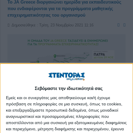
Το JA Greece διοργανώνει ημερίδα για εκπαιδευτικούς
που ενδιαφέρονται για τα προγράμματα μαθητικής
επιχειρηματικότητας του οργανισμού
Δημοσιεύθηκε : Τρίτη, 23 Νοεμβρίου 2021 11:16
Σεβόμαστε την ιδιωτικότητά σας
Εμείς και οι συνεργάτες μας αποθηκεύουμε και/ή έχουμε
πρόσβαση σε πληροφορίες σε μια συσκευή, όπως τα cookies,
και επεξεργαζόμαστε προσωπικά δεδομένα, όπως μοναδικοί
αναγνωριστικοί και προσαρμοσμένες πληροφορίες που
αποστέλλονται από μια συσκευή για εξατομικευμένες διαφημίσεις
Την
Δευτέρα 29 Νοεμβρίου 2021
η ομάδα του JA Greece θα
και περιεχόμενο, μέτρηση διαφήμισης και περιεχομένου, έρευνα