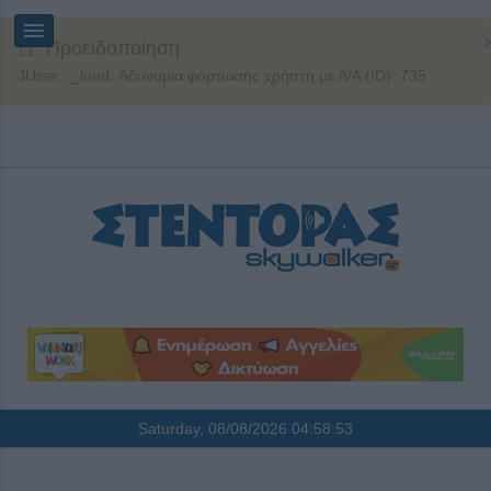
Προειδοποίηση
JUser: :_load: Αδυναμία φόρτωσης χρήστη με Α/Α (ID): 735
Saturday, 08/08/2026
04:58:53