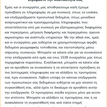
αντιμετωπίζουν σήμερα οι περισσότερες μικρομεσαίες
Εμείς και οι συνεργάτες μας αποθηκεύουμε και/ή έχουμε
επιχειρήσεις στην Ελλάδα είναι η μειωμένη ρευστότητα. Ακόμα
πρόσβαση σε πληροφορίες σε μια συσκευή, όπως τα cookies,
και αν μία επιχείρηση είναι κερδοφόρα, ένα σοβαρό πρόβλημα
και επεξεργαζόμαστε προσωπικά δεδομένα, όπως μοναδικοί
ρευστότητας είναι σχεδόν βέβαιο ότι θα την οδηγήσει σε
αναγνωριστικοί και προσαρμοσμένες πληροφορίες που
αποστέλλονται από μια συσκευή για εξατομικευμένες διαφημίσεις
λουκέτο.
και περιεχόμενο, μέτρηση διαφήμισης και περιεχομένου, έρευνα
Η μειωμένη ζήτηση τα χρόνια της κρίσης, η περιστολή των
ακροατηρίου και ανάπτυξη υπηρεσιών.
Με την άδειά σας, εμείς
και οι συνεργάτες μας ενδέχεται να χρησιμοποιήσουμε ακριβή
δανειοδοτήσεων μικρομεσαίων επιχειρήσεων από τις τράπεζες
δεδομένα γεωγραφικής τοποθεσίας και ταυτοποίησης μέσω
τα τελευταία χρόνια, αλλά και η επιβολή των capital controls το
σάρωσης συσκευών. Μπορείτε να κάνετε κλικ για να συναινέσετε
καλοκαίρι του 2015, έχουν οξύνει σημαντικά τα προβλήματα
στην επεξεργασία από εμάς και τους 1538 συνεργάτες μας όπως
ρευστότητας των Μ.Μ.Ε.
περιγράφεται παραπάνω. Εναλλακτικά, μπορείτε να κάνετε κλικ
για να αρνηθείτε να συναινέσετε ή να αποκτήσετε πρόσβαση σε
Αν η επιχείρησή σας αντιμετωπίζει μία κρίση στις ταμειακές της
πιο λεπτομερείς πληροφορίες και να αλλάξετε τις προτιμήσεις
ροές, παρακάτω θα βρείτε έξι πρακτικές συμβουλές που
σας πριν συναινέσετε.
Λάβετε υπόψη ότι κάποια επεξεργασία
μπορούν να βοηθήσουν σε αύξηση της ρευστότητας
των προσωπικών σας δεδομένων ενδέχεται να μην απαιτεί τη
βραχυπρόθεσμα και μακροπρόθεσμα:
συγκατάθεσή σας, αλλά έχετε το δικαίωμα να αρνηθείτε αυτήν
την επεξεργασία. Οι προτιμήσεις σαςθα ισχύουν μόνο για αυτόν
Συλλέξτε τις οφειλές από τους πελάτες σας πιο επιθετικά
τον ιστότοπο. Μπορείτε να αλλάξετε τις προτιμήσεις σας ή να
ανακαλέσετε τη συγκατάθεσή σας ανά πάσα στιγμή
Σχεδόν όλες οι επιχειρήσεις έχουν οφειλές από πελάτες οι