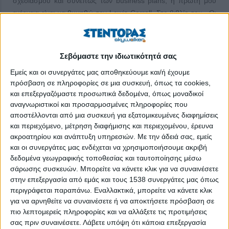
σχεδιασμού και συνεπώς των business plans, η πρώτη μου
ενέργεια είναι να θυμηθώ τον Lewis Carroll. Στο βιβλίο του «Οι
Περιπέτειες της Αλίκης στη Χώρα των Θαυμάτων» η Αλίκη
φτάνει σε έναν δρόμο ο οποίος χωρίζεται σε παρακλάδια:
Σεβόμαστε την ιδιωτικότητά σας
– Θα μου πείτε, παρακαλώ, ποια διαδρομή πρέπει να
ακολουθήσω από εδώ;
Εμείς και οι συνεργάτες μας αποθηκεύουμε και/ή έχουμε
πρόσβαση σε πληροφορίες σε μια συσκευή, όπως τα cookies,
– Αυτό εξαρτάται πολύ από το πού θες να φτάσεις, της είπε η
και επεξεργαζόμαστε προσωπικά δεδομένα, όπως μοναδικοί
γάτα.
αναγνωριστικοί και προσαρμοσμένες πληροφορίες που
αποστέλλονται από μια συσκευή για εξατομικευμένες διαφημίσεις
– Δεν με νοιάζει και πολύ το πού, είπε η Αλίκη.
και περιεχόμενο, μέτρηση διαφήμισης και περιεχομένου, έρευνα
ακροατηρίου και ανάπτυξη υπηρεσιών.
Με την άδειά σας, εμείς
– Τότε δεν έχει σημασία ποιο δρόμο θα πάρεις, είπε η γάτα.
και οι συνεργάτες μας ενδέχεται να χρησιμοποιήσουμε ακριβή
δεδομένα γεωγραφικής τοποθεσίας και ταυτοποίησης μέσω
Για μένα αυτή η σκηνή ενσαρκώνει τέλεια τα προβλήματα του
σάρωσης συσκευών. Μπορείτε να κάνετε κλικ για να συναινέσετε
να μην έχεις έναν πρωταρχικό στόχο και πλάνο για την
στην επεξεργασία από εμάς και τους 1538 συνεργάτες μας όπως
επιχείρησή σου. Χωρίς ένα επιχειρηματικό σχέδιο μία
περιγράφεται παραπάνω. Εναλλακτικά, μπορείτε να κάνετε κλικ
επιχείρηση είναι ουσιαστικά στάσιμη και οι καθημερινές της
για να αρνηθείτε να συναινέσετε ή να αποκτήσετε πρόσβαση σε
δραστηριότητες είναι πιθανό να είναι τυχαίες και αντιδραστικές,
πιο λεπτομερείς πληροφορίες και να αλλάξετε τις προτιμήσεις
σας πριν συναινέσετε.
Λάβετε υπόψη ότι κάποια επεξεργασία
εν αντιθέσει με εκείνες τις επιχειρήσεις που εφαρμόζουν ένα