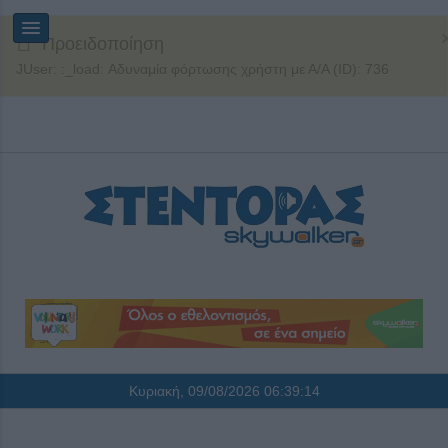
Προειδοποίηση
JUser: :_load: Αδυναμία φόρτωσης χρήστη με Α/Α (ID): 736
Κυριακή, 09/08/2026
06:39:14