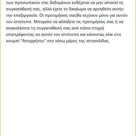
των προσωπικών σας δεδομένων ενδέχεται να μην απαιτεί τη
καλά σχεδιασμένο επιχειρηματικό σχέδιο.
συγκατάθεσή σας, αλλά έχετε το δικαίωμα να αρνηθείτε αυτήν
την επεξεργασία. Οι προτιμήσεις σαςθα ισχύουν μόνο για αυτόν
Επίσης στο μυαλό μου το business plan το έχω θέσει ως
τον ιστότοπο. Μπορείτε να αλλάξετε τις προτιμήσεις σας ή να
συνώνυμο της στρατηγικής. Όπως ανέφερε και ο
ανακαλέσετε τη συγκατάθεσή σας ανά πάσα στιγμή
αυτοκρατορικός στρατηγός της Κίνας Sun Tzu: «κάθε
επιστρέφοντας σε αυτόν τον ιστότοπο και κάνοντας κλικ στο
στρατηγός ο οποίος δεν έχει προετοιμάσει στρατηγικά τις
κουμπί "Απορρήτου" στο κάτω μέρος της ιστοσελίδας.
κινήσεις του στρατού του σε έναν πόλεμο είναι καταδικασμένος
να εξολοθρευτεί». Το business plan αποτελεί ζωτικής σημασίας
εργαλείο για κάθε επιχείρηση η οποία σκοπεύει αρχικά να
επιβιώσει στον ανταγωνισμό, αλλά και να εδραιωθεί.
Παρακάτω παρουσιάζω μία λίστα με τους πέντε κορυφαίους
λόγους για τους οποίους μία επιχείρηση χρειάζεται ένα
business plan:
Η χαρτογράφηση της επιχείρησης για το μέλλον
Ένα business plan δεν απαιτείται μόνο για να εξασφαλίσει
χρηματοδότηση κατά τη φάση εκκίνησης, αλλά αποτελεί ζωτική
βοήθεια, που θα σας βοηθήσει να διαχειριστείτε καλύτερα την