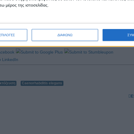
ω μέρος της ιστοσελίδας.
ΕΠΙΛΟΓΕΣ
ΔΙΑΦΩΝΩ
ΣΥ
κτόξευση
Caenorhabditis elegans
Ε