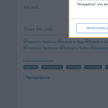
"Απορρήτου" στο κάτ
ΑΠΕ-ΜΠΕ
Share this post
ΠΕΡΙΣΣΟΤΕΡΕΣ 
Facebook Social Comments
βαρύτητα
Ταβερναράκης
Διάστημα
επιπτώσεις
ε
Προηγούμενο