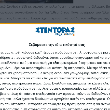
μικό Σταθμό (ISS) με σκοπό να μελετήσει την επιρροή της έλλειψης β
ανισμού συντονίζουν ο δρ Τιμ Έθεριτζ του Πανεπιστήμιου του Έξετ
αμ της Βρετανίας. Συμμετέχει η ερευνητική ομάδα του καθηγητή της 
ναράκη
, πρόεδρου του Ιδρύματος Τεχνολογίας και Έρευνας (ΙΤΕ) και δ
ολογίας, καθώς και επιστήμονες από την Ιαπωνία, τις ΗΠΑ και τη Νότι
ιπτώσεις από τη μακρόχρονη παραμονή στο Διάστημα
, ώστε να
Σεβόμαστε την ιδιωτικότητά σας
 ιστοί και τα κύτταρα ενός οργανισμού μετά από παρατεταμένη έκ
ας στη μυϊκή και νευρωνική μορφολογία και λειτουργία; Ποιοι μηχανισμ
άτες μας αποθηκεύουμε και/ή έχουμε πρόσβαση σε πληροφορίες σε μια
ίται στους αστροναύτες; Ποια επίδραση έχουν οι συνθήκες έλλειψης β
ργαζόμαστε προσωπικά δεδομένα, όπως μοναδικοί αναγνωριστικοί και 
στέλλονται από μια συσκευή για εξατομικευμένες διαφημίσεις και περ
;
εχομένου, έρευνα ακροατηρίου και ανάπτυξη υπηρεσιών.
Με την άδειά σα
κό Σταθμό έχει ήδη γίνει με προγραμματισμένη εκτόξευση από το Δι
χεται να χρησιμοποιήσουμε ακριβή δεδομένα γεωγραφικής τοποθεσίας 
ών. Μπορείτε να κάνετε κλικ για να συναινέσετε στην επεξεργασία απ
γματα του νηματώδους σκώληκα Caenorhabditis elegans ταξίδεψαν
 όπως περιγράφεται παραπάνω. Εναλλακτικά, μπορείτε να κάνετε κλικ γ
αμείνουν στο Διάστημα μέχρι την αναπαραγωγή τους. Οι ανθεκτικές π
οκτήσετε πρόσβαση σε πιο λεπτομερείς πληροφορίες και να αλλάξετε τι
υνέχεια θα ξεκινήσει το ταξίδι της επιστροφής τους στη Γη, προκει
βετε υπόψη ότι κάποια επεξεργασία των προσωπικών σας δεδομένων ε
χει υποστεί στο μεταξύ το νευρικό και μυϊκό τους σύστημα. Εκτιμάτ
εσή σας, αλλά έχετε το δικαίωμα να αρνηθείτε αυτήν την επεξεργασία. 
στον οργανισμό θα δώσει σημαντικές απαντήσεις σε χρόνια επιστ
τόν τον ιστότοπο. Μπορείτε να αλλάξετε τις προτιμήσεις σας ή να ανακα
 πάσα στιγμή επιστρέφοντας σε αυτόν τον ιστότοπο και κάνοντας κλι