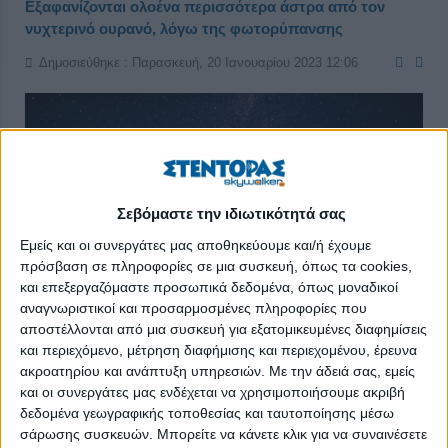
Εξαφανίζονται ολοένα περισσότερα άστρα από τον
νυχτερινό ουρανό, λόγω της φωτορύπανσης
Δημοσιεύθηκε : Παρασκευή, 20 Ιανουαρίου 2023 12:06
Σεβόμαστε την ιδιωτικότητά σας
Εμείς και οι συνεργάτες μας αποθηκεύουμε και/ή έχουμε
πρόσβαση σε πληροφορίες σε μια συσκευή, όπως τα cookies,
και επεξεργαζόμαστε προσωπικά δεδομένα, όπως μοναδικοί
αναγνωριστικοί και προσαρμοσμένες πληροφορίες που
αποστέλλονται από μια συσκευή για εξατομικευμένες διαφημίσεις
και περιεχόμενο, μέτρηση διαφήμισης και περιεχομένου, έρευνα
ακροατηρίου και ανάπτυξη υπηρεσιών.
Με την άδειά σας, εμείς
και οι συνεργάτες μας ενδέχεται να χρησιμοποιήσουμε ακριβή
Οι άνθρωποι σε όλο τον κόσμο βλέπουν λιγότερα άστρα στον
δεδομένα γεωγραφικής τοποθεσίας και ταυτοποίησης μέσω
ουρανό κάθε χρονιά που περνάει. Οι παρατηρήσεις
σάρωσης συσκευών. Μπορείτε να κάνετε κλικ για να συναινέσετε