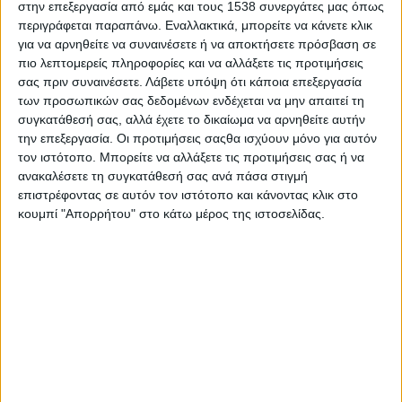
στην επεξεργασία από εμάς και τους 1538 συνεργάτες μας όπως
επαγγελματιών και ερασιτεχνών επιστημόνων σε όλο τον
περιγράφεται παραπάνω. Εναλλακτικά, μπορείτε να κάνετε κλικ
κόσμο κατά τα τελευταία έτη αποκαλύπτουν μια ανησυχητική
για να αρνηθείτε να συναινέσετε ή να αποκτήσετε πρόσβαση σε
τάση: τα άστρα στον νυκτερινό ουρανό γίνονται όλο και πιο
πιο λεπτομερείς πληροφορίες και να αλλάξετε τις προτιμήσεις
δύσκολο να παρατηρηθούν εξαιτίας της ταχέως αυξανόμενης
σας πριν συναινέσετε.
Λάβετε υπόψη ότι κάποια επεξεργασία
φωτορύπανσης. Μια νέα επιστημονική έρευνα βρήκε ότι
των προσωπικών σας δεδομένων ενδέχεται να μην απαιτεί τη
μπροστά στα μάτια μας, συχνά χωρίς να το συνειδητοποιούμε,
συγκατάθεσή σας, αλλά έχετε το δικαίωμα να αρνηθείτε αυτήν
τα άστρα εξαφανίζονται με εντυπωσιακό - ή μάλλον με
την επεξεργασία. Οι προτιμήσεις σαςθα ισχύουν μόνο για αυτόν
τον ιστότοπο. Μπορείτε να αλλάξετε τις προτιμήσεις σας ή να
ανησυχητικό - ρυθμό.
ανακαλέσετε τη συγκατάθεσή σας ανά πάσα στιγμή
Η αλλαγή στην ορατότητα των άστρων αντιστοιχεί σε μια κατά
επιστρέφοντας σε αυτόν τον ιστότοπο και κάνοντας κλικ στο
κουμπί "Απορρήτου" στο κάτω μέρος της ιστοσελίδας.
σχεδόν 10% ετήσια αύξηση στη φωτεινότητα του νυχτερινού
ουρανού κατά την τελευταία δεκαετία. Αυτό σημαίνει ότι ένα
παιδί που όταν γεννήθηκε σε μια περιοχή, 250 άστρα ήσαν
ορατά, σήμερα στην ίδια τοποθεσία μετά από 18 χρόνια μπορεί
να παρατηρήσει το πολύ 100 άστρα, δηλαδή πάνω από τα
μισά έχουν πια γίνει "αόρατα".
Το γυμνό ανθρώπινο μάτι θα έπρεπε να μπορεί να δει αρκετές
χιλιάδες άστρα σε έναν καθαρό σκοτεινό ουρανό. Δυστυχώς
εκτιμάται ότι σε όλο τον κόσμο περίπου το 30% των