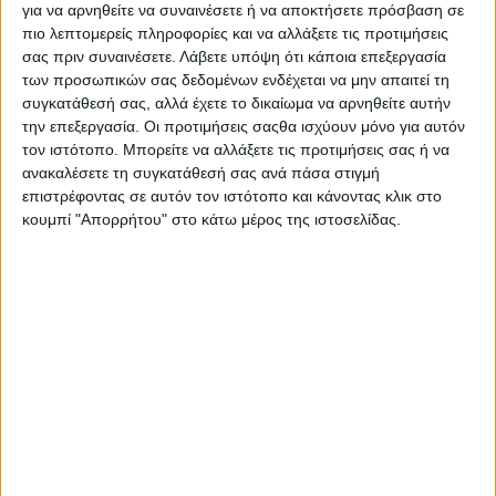
για να αρνηθείτε να συναινέσετε ή να αποκτήσετε πρόσβαση σε
καλύψουν τις ανάγκες της εργασίας εξ αποστάσεως, της
πιο λεπτομερείς πληροφορίες και να αλλάξετε τις προτιμήσεις
επικοινωνίας, αλλά και της ψυχαγωγίας.
σας πριν συναινέσετε.
Λάβετε υπόψη ότι κάποια επεξεργασία
των προσωπικών σας δεδομένων ενδέχεται να μην απαιτεί τη
Γι' αυτό και η τήρηση απλών κανόνων για την υπεύθυνη και
συγκατάθεσή σας, αλλά έχετε το δικαίωμα να αρνηθείτε αυτήν
ορθολογική χρήση των τηλεπικοινωνιακών δικτύων επιτρέπει
την επεξεργασία. Οι προτιμήσεις σαςθα ισχύουν μόνο για αυτόν
σε όλους να απολαμβάνουν απρόσκοπτα τις υπηρεσίες αυτές.
τον ιστότοπο. Μπορείτε να αλλάξετε τις προτιμήσεις σας ή να
ανακαλέσετε τη συγκατάθεσή σας ανά πάσα στιγμή
Ως εκ τούτου, το υπουργείο Ψηφιακής Διακυβέρνησης και
επιστρέφοντας σε αυτόν τον ιστότοπο και κάνοντας κλικ στο
ειδικότερα η Γενική Γραμματεία Τηλεπικοινωνιών και
κουμπί "Απορρήτου" στο κάτω μέρος της ιστοσελίδας.
Ταχυδρομείων εξέδωσε τον δεκάλογο ορθής χρήσης των
υπηρεσιών.
Αναλυτικά μπορούμε να κάνουμε τα εξής:
Αποφεύγουμε, όσο γίνεται, τη χρήση διαδικτυακών
υπηρεσιών ψυχαγωγίας κατά τις ώρες αιχμής, δηλαδή από
τις 09:00 το πρωί ως τις 6:00 το απόγευμα.
Αν θέλουμε να κάνουμε μια τηλεφωνική κλήση προτιμάμε τα
σταθερά αντί των κινητών. Έτσι αποφεύγουμε τη
δημιουργία υπερβολικής κίνησης στις υποδομές κινητής