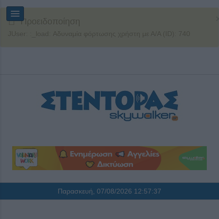
Προειδοποίηση
JUser: :_load: Αδυναμία φόρτωσης χρήστη με Α/Α (ID): 740
Παρασκευή, 07/08/2026
12:57:38