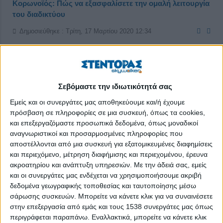
Κορωνοϊός: Πώς να εξασφαλίσετε την ομαλή λειτουργία
του διαδικτύου
Δημοσιεύθηκε : Τρίτη, 17 Μαρτίου 2020 12:34
Σεβόμαστε την ιδιωτικότητά σας
Εμείς και οι συνεργάτες μας αποθηκεύουμε και/ή έχουμε
πρόσβαση σε πληροφορίες σε μια συσκευή, όπως τα cookies,
και επεξεργαζόμαστε προσωπικά δεδομένα, όπως μοναδικοί
αναγνωριστικοί και προσαρμοσμένες πληροφορίες που
αποστέλλονται από μια συσκευή για εξατομικευμένες διαφημίσεις
και περιεχόμενο, μέτρηση διαφήμισης και περιεχομένου, έρευνα
ακροατηρίου και ανάπτυξη υπηρεσιών.
Με την άδειά σας, εμείς
και οι συνεργάτες μας ενδέχεται να χρησιμοποιήσουμε ακριβή
δεδομένα γεωγραφικής τοποθεσίας και ταυτοποίησης μέσω
σάρωσης συσκευών. Μπορείτε να κάνετε κλικ για να συναινέσετε
Εκτεταμένη είναι η χρήση των διαδικτυακών υπηρεσιών που
στην επεξεργασία από εμάς και τους 1538 συνεργάτες μας όπως
καλούνται εν μέσω της καραντίνας για τον κορωνοϊό να
περιγράφεται παραπάνω. Εναλλακτικά, μπορείτε να κάνετε κλικ