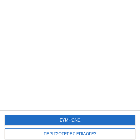
εκλείψεις αυτού του είδους πάντως είναι δύσκολο να γίνουν
αντιληπτές με γυμνά μάτια.
ΑΠΕ-ΜΠΕ
Share this post
Facebook Social Comments
πανσέληνος
έκλειψη παρασκιάς
Προηγούμενο
Επόμενο
ΣΥΜΦΩΝΩ
ΠΕΡΙΣΣΟΤΕΡΕΣ ΕΠΙΛΟΓΕΣ