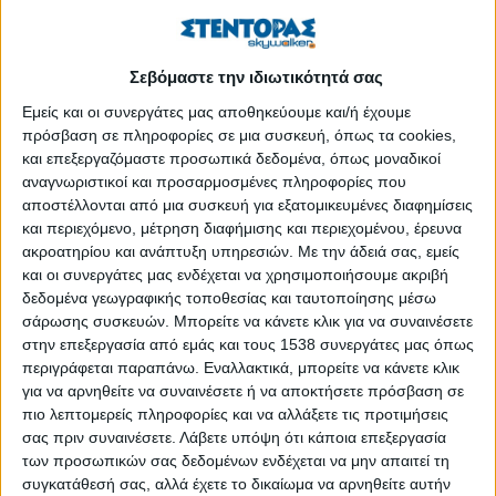
Έκλειψη παρασκιάς στην πρώτη πανσέληνο του 2020
Δημοσιεύθηκε : Τετάρτη, 08 Ιανουαρίου 2020 13:20
Σεβόμαστε την ιδιωτικότητά σας
Εμείς και οι συνεργάτες μας αποθηκεύουμε και/ή έχουμε
πρόσβαση σε πληροφορίες σε μια συσκευή, όπως τα cookies,
και επεξεργαζόμαστε προσωπικά δεδομένα, όπως μοναδικοί
αναγνωριστικοί και προσαρμοσμένες πληροφορίες που
αποστέλλονται από μια συσκευή για εξατομικευμένες διαφημίσεις
και περιεχόμενο, μέτρηση διαφήμισης και περιεχομένου, έρευνα
ακροατηρίου και ανάπτυξη υπηρεσιών.
Με την άδειά σας, εμείς
και οι συνεργάτες μας ενδέχεται να χρησιμοποιήσουμε ακριβή
δεδομένα γεωγραφικής τοποθεσίας και ταυτοποίησης μέσω
σάρωσης συσκευών. Μπορείτε να κάνετε κλικ για να συναινέσετε
στην επεξεργασία από εμάς και τους 1538 συνεργάτες μας όπως
περιγράφεται παραπάνω. Εναλλακτικά, μπορείτε να κάνετε κλικ
για να αρνηθείτε να συναινέσετε ή να αποκτήσετε πρόσβαση σε
πιο λεπτομερείς πληροφορίες και να αλλάξετε τις προτιμήσεις
σας πριν συναινέσετε.
Λάβετε υπόψη ότι κάποια επεξεργασία
των προσωπικών σας δεδομένων ενδέχεται να μην απαιτεί τη
Η πρώτη πανσέληνος του 2020, που θα συμβεί το βράδυ στις
συγκατάθεσή σας, αλλά έχετε το δικαίωμα να αρνηθείτε αυτήν