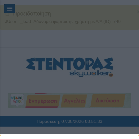
Προειδοποίηση
JUser: :_load: Αδυναμία φόρτωσης χρήστη με Α/Α (ID): 740
Παρασκευή, 07/08/2026
03:51:34