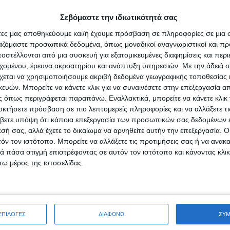
πόκρημνη παράκτια τοποθεσία του Χέιστινγκς. Στην ανακάλυψη προ
Σεβόμαστε την ιδιωτικότητά σας
εφαλής τον Άντονι Σιλίτο, και η σχετική δημοσίευση έγινε στο επισ
άτες μας αποθηκεύουμε και/ή έχουμε πρόσβαση σε πληροφορίες σε μια
eoecology».
ργαζόμαστε προσωπικά δεδομένα, όπως μοναδικοί αναγνωριστικοί και 
στέλλονται από μια συσκευή για εξατομικευμένες διαφημίσεις και περ
εχομένου, έρευνα ακροατηρίου και ανάπτυξη υπηρεσιών.
Με την άδειά σα
χεται να χρησιμοποιήσουμε ακριβή δεδομένα γεωγραφικής τοποθεσίας 
ών. Μπορείτε να κάνετε κλικ για να συναινέσετε στην επεξεργασία απ
 όπως περιγράφεται παραπάνω. Εναλλακτικά, μπορείτε να κάνετε κλικ γ
οκτήσετε πρόσβαση σε πιο λεπτομερείς πληροφορίες και να αλλάξετε τι
βετε υπόψη ότι κάποια επεξεργασία των προσωπικών σας δεδομένων ε
εσή σας, αλλά έχετε το δικαίωμα να αρνηθείτε αυτήν την επεξεργασία. 
τόν τον ιστότοπο. Μπορείτε να αλλάξετε τις προτιμήσεις σας ή να ανακα
 πάσα στιγμή επιστρέφοντας σε αυτόν τον ιστότοπο και κάνοντας κλι
ω μέρος της ιστοσελίδας.
Ε
ΕΠΙΛΟΓΕΣ
ΔΙΑΦΩΝΩ
ΣΥ