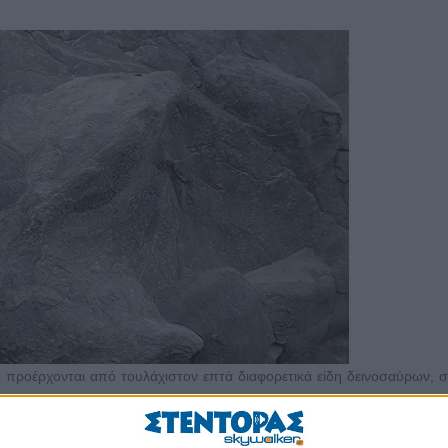
ς προέρχονται από τουλάχιστον επτά διαφορετικά είδη δεινοσαύρων,
 ο Αγκυλόσαυρος και Στεγόσαυρος αποκαλύπτονται μέσα από πατημα
ι είναι πολύ καλά διατηρημένες. Βρέθηκαν, επίσης, απολιθώματα από 
ην πρώιμη κρητιδική περίοδο, τα οποία ήρθαν στο φως μετά από κα