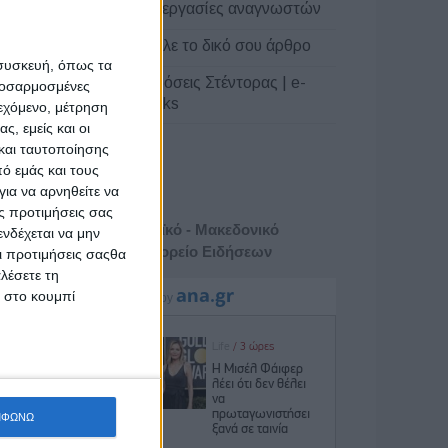
Συνεργασίες αναγνωστών
χώρησαν
Στείλε το δικό σου άρθρο
τημονικό
 συσκευή, όπως τα
Εκδόσεις Στέντορας | e-
προσαρμοσμένες
books
ιεχόμενο, μέτρηση
ς, εμείς και οι
και ταυτοποίησης
ό εμάς και τους
ια να αρνηθείτε να
ς προτιμήσεις σας
Αθηναϊκό - Μακεδονικό
νδέχεται να μην
Πρακτορείο Ειδήσεων
Οι προτιμήσεις σαςθα
λέσετε τη
κ στο κουμπί
πόμενο
ΜΦΩΝΩ