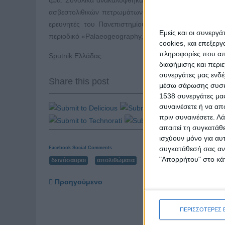
ασβεστολιθικών πετρωμάτων λόγω κακοκαιρίας σε α
ερευνητές του Πανεπιστημίου του Κέιμπριτζ, με επικ
Εμείς και οι συνεργ
περιοδικό «Palaeogeography, Palaeoclimatology, Pala
cookies, και επεξε
πληροφορίες που απο
Sputnik Ελλάδας
διαφήμισης και περι
συνεργάτες μας ενδέ
Share this post
μέσω σάρωσης συσκευ
1538 συνεργάτες μας
συναινέσετε ή να απ
πριν συναινέσετε.
Λά
απαιτεί τη συγκατάθ
ισχύουν μόνο για αυ
συγκατάθεσή σας ανά
Facebook Social Comments
"Απορρήτου" στο κάτ
δεινόσαυροι
απολιθώματα
πετρώματα
πατημασιές
Προηγούμενο
ΠΕΡΙΣΣΟΤΕΡΕΣ 