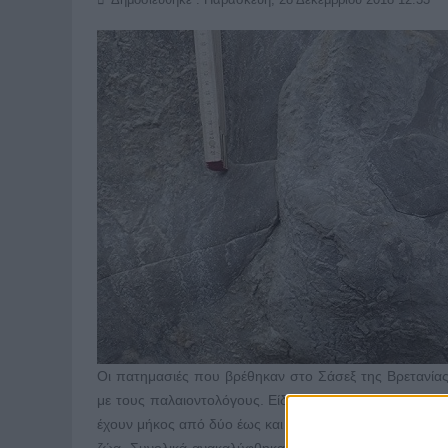
Οι πατημασιές που βρέθηκαν στο Σάσεξ της Βρετανία
με τους παλαιοντολόγους. Είδη όπως ο Ιγκουανόδων,
έχουν μήκος από δύο έως και πάνω από 60 εκατοστά κα
ζώα. Συνολικά ανακαλύφθηκαν 85
απολιθώματα
από τ