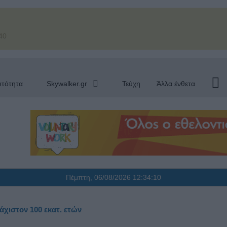
40
υτότητα
Skywalker.gr
Τεύχη
Άλλα ένθετα
Πέμπτη, 06/08/2026
12:34:10
άχιστον 100 εκατ. ετών