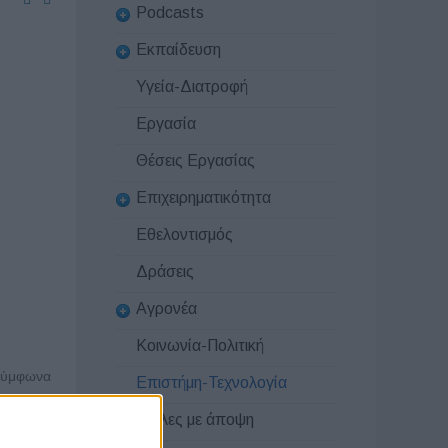
Podcasts
Εκπαίδευση
Υγεία-Διατροφή
Εργασία
Θέσεις Εργασίας
Επιχειρηματικότητα
Εθελοντισμός
Δράσεις
Αγρονέα
Κοινωνία-Πολιτική
 σύμφωνα
Επιστήμη-Τεχνολογία
σιές που
Στήλες με άποψη
φυτά και
τάρρευση