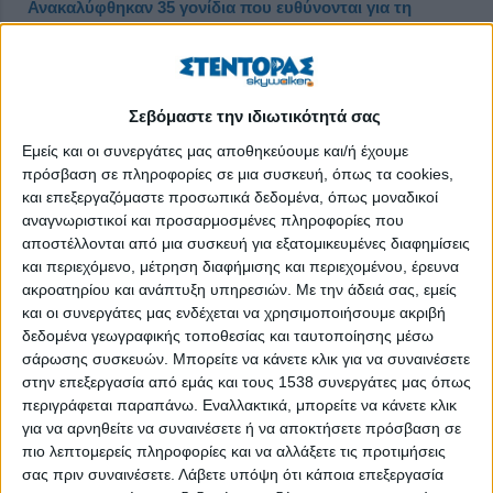
Ανακαλύφθηκαν 35 γονίδια που ευθύνονται για τη
χρόνια νεφρική νόσο
Δημοσιεύθηκε : Παρασκευή, 28 Δεκεμβρίου 2018 11:47
Σεβόμαστε την ιδιωτικότητά σας
Εμείς και οι συνεργάτες μας αποθηκεύουμε και/ή έχουμε
πρόσβαση σε πληροφορίες σε μια συσκευή, όπως τα cookies,
και επεξεργαζόμαστε προσωπικά δεδομένα, όπως μοναδικοί
αναγνωριστικοί και προσαρμοσμένες πληροφορίες που
αποστέλλονται από μια συσκευή για εξατομικευμένες διαφημίσεις
και περιεχόμενο, μέτρηση διαφήμισης και περιεχομένου, έρευνα
ακροατηρίου και ανάπτυξη υπηρεσιών.
Με την άδειά σας, εμείς
και οι συνεργάτες μας ενδέχεται να χρησιμοποιήσουμε ακριβή
δεδομένα γεωγραφικής τοποθεσίας και ταυτοποίησης μέσω
σάρωσης συσκευών. Μπορείτε να κάνετε κλικ για να συναινέσετε
στην επεξεργασία από εμάς και τους 1538 συνεργάτες μας όπως
περιγράφεται παραπάνω. Εναλλακτικά, μπορείτε να κάνετε κλικ
Μια διεθνής ομάδα επιστημόνων ανακάλυψε 35 γονίδια που
για να αρνηθείτε να συναινέσετε ή να αποκτήσετε πρόσβαση σε
προδιαθέτουν γενετικά για την εκδήλωση της χρόνιας νεφρικής
πιο λεπτομερείς πληροφορίες και να αλλάξετε τις προτιμήσεις
νόσου (ΧΝΝ). Η ανακάλυψη αποτελεί σημαντική πρόοδο για
σας πριν συναινέσετε.
Λάβετε υπόψη ότι κάποια επεξεργασία
την κατανόηση μιας διαταραχής των νεφρών η οποία συνήθως