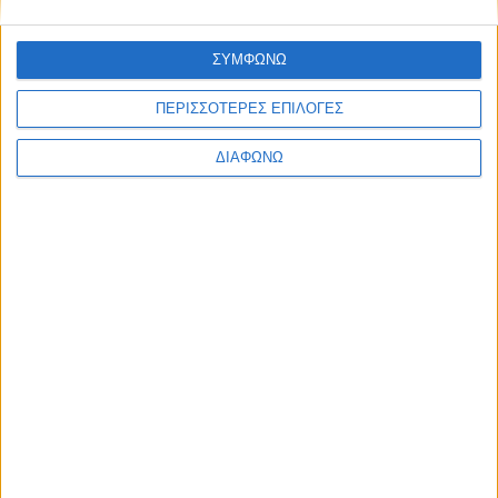
ΣΥΜΦΩΝΩ
ΠΕΡΙΣΣΟΤΕΡΕΣ ΕΠΙΛΟΓΕΣ
Facebook Social Comments
νεφρική νόσος
διαγνωστικά τεστ
συμπτώματα
γονίδια
ΔΙΑΦΩΝΩ
Προηγούμενο
Επόμενο