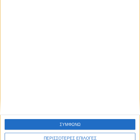
https://maps.app.goo.gl/jHdotPQpZ929H9Em6?g_st=ic
Share this post
Facebook Social Comments
φοιτητές
μετατυχιακό
μεταπτυχιακό
πρόγραμμα μεταπτυχιακών σπουδών
skywalker.gr
Γεωπονικό Πανεπιστήμιο
Γραφείο Διασύνδεσης Γεωπονικό Πανεπιστήμιο
ΣΥΜΦΩΝΩ
Προηγούμενο
Επόμενο
ΠΕΡΙΣΣΟΤΕΡΕΣ ΕΠΙΛΟΓΕΣ