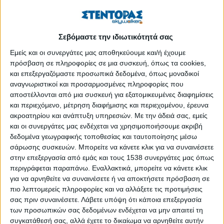
Σεβόμαστε την ιδιωτικότητά σας
Εμείς και οι συνεργάτες μας αποθηκεύουμε και/ή έχουμε
πρόσβαση σε πληροφορίες σε μια συσκευή, όπως τα cookies,
και επεξεργαζόμαστε προσωπικά δεδομένα, όπως μοναδικοί
αναγνωριστικοί και προσαρμοσμένες πληροφορίες που
αποστέλλονται από μια συσκευή για εξατομικευμένες διαφημίσεις
και περιεχόμενο, μέτρηση διαφήμισης και περιεχομένου, έρευνα
ακροατηρίου και ανάπτυξη υπηρεσιών.
Με την άδειά σας, εμείς
🎓 Σκέφτεσαι το επόμενο ακαδημαϊκό σου βήμα;
και οι συνεργάτες μας ενδέχεται να χρησιμοποιήσουμε ακριβή
δεδομένα γεωγραφικής τοποθεσίας και ταυτοποίησης μέσω
Το Γραφείο Διασύνδεσης του Γεωπονικού Πανεπιστημίου
σάρωσης συσκευών. Μπορείτε να κάνετε κλικ για να συναινέσετε
Αθηνών σας προσκαλεί στην εκδήλωση παρουσίασης των
στην επεξεργασία από εμάς και τους 1538 συνεργάτες μας όπως
Προγραμμάτων Μεταπτυχιακών Σπουδών (Π.Μ.Σ.) του ΓΠΑ!
περιγράφεται παραπάνω. Εναλλακτικά, μπορείτε να κάνετε κλικ
για να αρνηθείτε να συναινέσετε ή να αποκτήσετε πρόσβαση σε
📅 Παρασκευή 18 Ιουνίου 2026
πιο λεπτομερείς πληροφορίες και να αλλάξετε τις προτιμήσεις
σας πριν συναινέσετε.
Λάβετε υπόψη ότι κάποια επεξεργασία
🕙 Ώρα: 10:00 – 15:00
των προσωπικών σας δεδομένων ενδέχεται να μην απαιτεί τη
συγκατάθεσή σας, αλλά έχετε το δικαίωμα να αρνηθείτε αυτήν