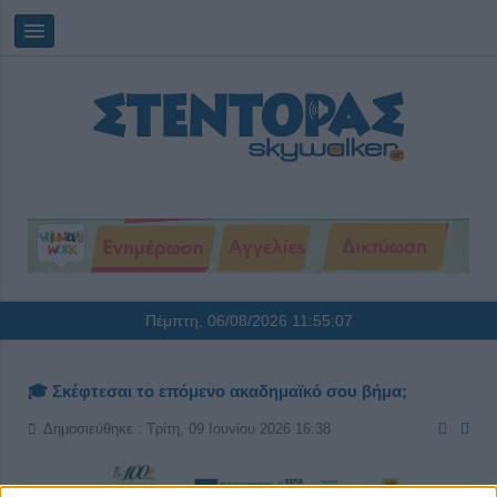
Πέμπτη, 06/08/2026
11:55:08
🎓 Σκέφτεσαι το επόμενο ακαδημαϊκό σου βήμα;
Δημοσιεύθηκε : Τρίτη, 09 Ιουνίου 2026 16:38