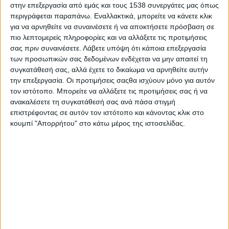
Προσανατολισμού
στην επεξεργασία από εμάς και τους 1538 συνεργάτες μας όπως
περιγράφεται παραπάνω. Εναλλακτικά, μπορείτε να κάνετε κλικ
Για πρώτη φορά στην Ελλάδα, η
Mastery Experience
, μέσα
για να αρνηθείτε να συναινέσετε ή να αποκτήσετε πρόσβαση σε
από το ολοκληρωμένο πρόγραμμα
Level UP – Growth &
πιο λεπτομερείς πληροφορίες και να αλλάξετε τις προτιμήσεις
σας πριν συναινέσετε.
Λάβετε υπόψη ότι κάποια επεξεργασία
Supervision Lab
, φιλοδοξεί να αναδιαμορφώσει την αντίληψη
των προσωπικών σας δεδομένων ενδέχεται να μην απαιτεί τη
γύρω από τη συμβουλευτική σταδιοδρομίας. Το πρόγραμμα
συγκατάθεσή σας, αλλά έχετε το δικαίωμα να αρνηθείτε αυτήν
δεν περιορίζεται στη θεωρητική κατάρτιση, αλλά εστιάζει στην
την επεξεργασία. Οι προτιμήσεις σαςθα ισχύουν μόνο για αυτόν
ουσιαστική σύνδεση θεωρίας και πράξης, απαντώντας στις
τον ιστότοπο. Μπορείτε να αλλάξετε τις προτιμήσεις σας ή να
πραγματικές ανάγκες των σύγχρονων επαγγελματιών του
ανακαλέσετε τη συγκατάθεσή σας ανά πάσα στιγμή
κλάδου.
επιστρέφοντας σε αυτόν τον ιστότοπο και κάνοντας κλικ στο
κουμπί "Απορρήτου" στο κάτω μέρος της ιστοσελίδας.
Οι συμμετέχοντες ενισχύουν τις δεξιότητές τους, καλλιεργούν
την αναστοχαστική πρακτική και ενδυναμώνουν την
επαγγελματική τους ταυτότητα, ώστε να μπορούν να
ανταποκρίνονται με επάρκεια και ασφάλεια στην αυξανόμενη
πολυπλοκότητα των συμβουλευτικών περιστατικών.
Η εκπαιδευτική μεθοδολογία του προγράμματος περιλαμβάνει:
Δομημένο διάλογο και συστηματική ανατροφοδότηση στο