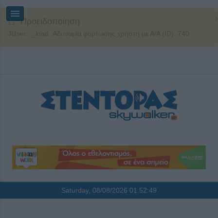
Προειδοποίηση
JUser: :_load: Αδυναμία φόρτωσης χρήστη με Α/Α (ID): 740
Saturday, 08/08/2026
01:52:50