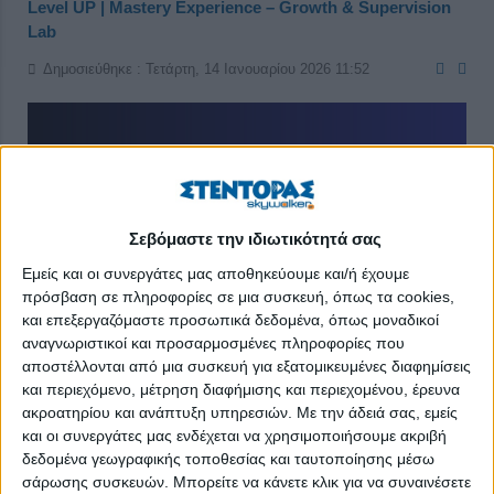
Level UP | Mastery Experience – Growth & Supervision
Lab
Δημοσιεύθηκε : Τετάρτη, 14 Ιανουαρίου 2026 11:52
Σεβόμαστε την ιδιωτικότητά σας
Εμείς και οι συνεργάτες μας αποθηκεύουμε και/ή έχουμε
πρόσβαση σε πληροφορίες σε μια συσκευή, όπως τα cookies,
και επεξεργαζόμαστε προσωπικά δεδομένα, όπως μοναδικοί
αναγνωριστικοί και προσαρμοσμένες πληροφορίες που
αποστέλλονται από μια συσκευή για εξατομικευμένες διαφημίσεις
και περιεχόμενο, μέτρηση διαφήμισης και περιεχομένου, έρευνα
ακροατηρίου και ανάπτυξη υπηρεσιών.
Με την άδειά σας, εμείς
και οι συνεργάτες μας ενδέχεται να χρησιμοποιήσουμε ακριβή
Ολοκληρωμένο Πρόγραμμα Ανάπτυξης και Εποπτείας
δεδομένα γεωγραφικής τοποθεσίας και ταυτοποίησης μέσω
Συμβούλων Σταδιοδρομίας και Επαγγελματικού
σάρωσης συσκευών. Μπορείτε να κάνετε κλικ για να συναινέσετε