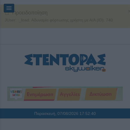
Προειδοποίηση
JUser: :_load: Αδυναμία φόρτωσης χρήστη με Α/Α (ID): 740
Παρασκευή, 07/08/2026
17:52:40