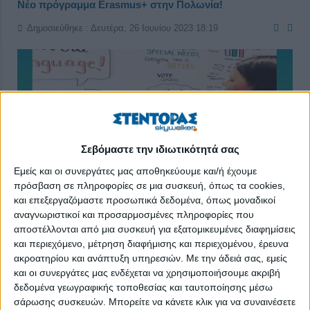
Νέο πρόγραμμα Erasmus+ στην Πολωνία!
Δημοσιεύθηκε : Δευτέρα, 26 Ιουνίου 2023 18:19
Σεβόμαστε την ιδιωτικότητά σας
Εμείς και οι συνεργάτες μας αποθηκεύουμε και/ή έχουμε
πρόσβαση σε πληροφορίες σε μια συσκευή, όπως τα cookies,
και επεξεργαζόμαστε προσωπικά δεδομένα, όπως μοναδικοί
αναγνωριστικοί και προσαρμοσμένες πληροφορίες που
αποστέλλονται από μια συσκευή για εξατομικευμένες διαφημίσεις
και περιεχόμενο, μέτρηση διαφήμισης και περιεχομένου, έρευνα
Τίτλος: “DESIGN. THINK. CREATE”
ακροατηρίου και ανάπτυξη υπηρεσιών.
Με την άδειά σας, εμείς
και οι συνεργάτες μας ενδέχεται να χρησιμοποιήσουμε ακριβή
Είδος: Training Course
δεδομένα γεωγραφικής τοποθεσίας και ταυτοποίησης μέσω
σάρωσης συσκευών. Μπορείτε να κάνετε κλικ για να συναινέσετε
Ποιοι: 5 άτομα