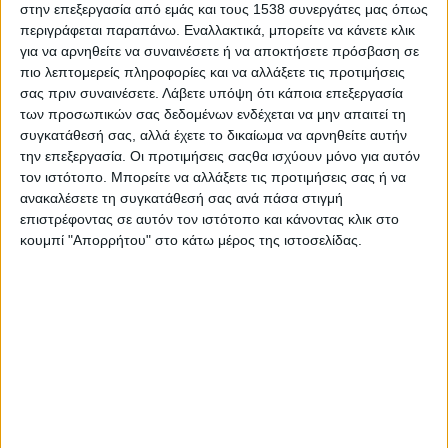
στην επεξεργασία από εμάς και τους 1538 συνεργάτες μας όπως
περιγράφεται παραπάνω. Εναλλακτικά, μπορείτε να κάνετε κλικ
Πού: Łomża (Nowogród), Πολωνία
για να αρνηθείτε να συναινέσετε ή να αποκτήσετε πρόσβαση σε
Πότε: 7 – 16.07.2023
πιο λεπτομερείς πληροφορίες και να αλλάξετε τις προτιμήσεις
σας πριν συναινέσετε.
Λάβετε υπόψη ότι κάποια επεξεργασία
Θα ήθελες να ταξιδέψεις στην Πολωνία, να έρθεις σε επαφή με
των προσωπικών σας δεδομένων ενδέχεται να μην απαιτεί τη
νέα άτομα και μαζί να εξελίξετε την δημιουργικότητα σας; Αν σε
συγκατάθεσή σας, αλλά έχετε το δικαίωμα να αρνηθείτε αυτήν
την επεξεργασία. Οι προτιμήσεις σαςθα ισχύουν μόνο για αυτόν
ενδιαφέρει ο τομέας της νεολαίας και πως μπορείς να
τον ιστότοπο. Μπορείτε να αλλάξετε τις προτιμήσεις σας ή να
εκφράσεις την δημιουργικότητα σου με διάφορους τρόπου τότε
ανακαλέσετε τη συγκατάθεσή σας ανά πάσα στιγμή
αυτό το πρόγραμμα θα σε βοηθήσει να αναπτύξεις τις
επιστρέφοντας σε αυτόν τον ιστότοπο και κάνοντας κλικ στο
δεξιότητες σου αλλά και να ανακαλύψεις χρήσιμα εργαλεία τόσο
κουμπί "Απορρήτου" στο κάτω μέρος της ιστοσελίδας.
για την δουλειά όσο και για την καθημερινότητα σου.
Στο πρόγραμμα οι συμμετέχοντες θα μάθουν να εξετάζουν ένα
πρόβλημα από πολλές οπτικές γωνίες και να αναζητούν λύσεις
με νέους τρόπους. Επιπλέον, σε έναν κόσμο υπερφορτωμένο
με πληροφορίες, θα έρθουν σε επαφή με την αξία του σκίτσου
και της γραφικής καταγραφής που αποτελούν χρήσιμα εργαλεία
για την αφομοίωση πληροφοριών. Στόχος είναι να μάθουν πως
να κρατάνε αποτελεσματικές σημειώσεις, να δημιουργουν