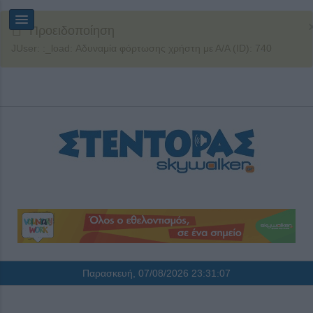
Προειδοποίηση
JUser: :_load: Αδυναμία φόρτωσης χρήστη με Α/Α (ID): 740
Παρασκευή, 07/08/2026
23:31:08