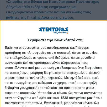
«Σπουδές στο Εθνικό και Καποδιστριακό Πανεπιστήμιο
Αθηνών»: Μία εκδήλωση ενημέρωσης και
επαγγελματικού προσανατολισμού για όλους τους
μαθητές της Γ’ τάξης Λυκείου της χώρας
Δημοσιεύθηκε : Πέμπτη, 23 Μαρτίου 2023 10:07
Σεβόμαστε την ιδιωτικότητά σας
Εμείς και οι συνεργάτες μας αποθηκεύουμε και/ή έχουμε
πρόσβαση σε πληροφορίες σε μια συσκευή, όπως τα cookies,
και επεξεργαζόμαστε προσωπικά δεδομένα, όπως μοναδικοί
αναγνωριστικοί και προσαρμοσμένες πληροφορίες που
αποστέλλονται από μια συσκευή για εξατομικευμένες διαφημίσεις
και περιεχόμενο, μέτρηση διαφήμισης και περιεχομένου, έρευνα
ακροατηρίου και ανάπτυξη υπηρεσιών.
Με την άδειά σας, εμείς
και οι συνεργάτες μας ενδέχεται να χρησιμοποιήσουμε ακριβή
δεδομένα γεωγραφικής τοποθεσίας και ταυτοποίησης μέσω
σάρωσης συσκευών. Μπορείτε να κάνετε κλικ για να συναινέσετε
στην επεξεργασία από εμάς και τους 1538 συνεργάτες μας όπως
περιγράφεται παραπάνω. Εναλλακτικά, μπορείτε να κάνετε κλικ