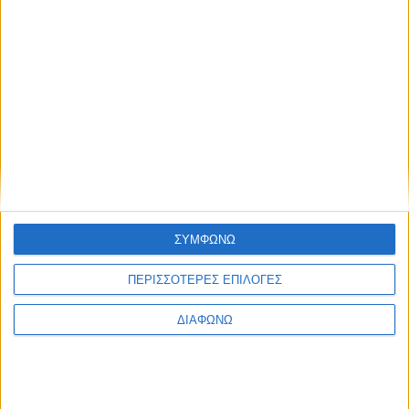
https://docs.google.com/forms/d/e/1FAIpQLSfmNAoxl4DiO7P0
Πληροφορίες για την εκδήλωση και στην
Ιστοσελίδας
μας
Διοικητική Υποστήριξη Γραφείου Διασύνδεσης ΕΚΠΑ
Τηλ:
210 3689686, 2103689683
career
@
uoa
.
gr
ΣΥΜΦΩΝΩ
Share this post
ΠΕΡΙΣΣΟΤΕΡΕΣ ΕΠΙΛΟΓΕΣ
ΔΙΑΦΩΝΩ