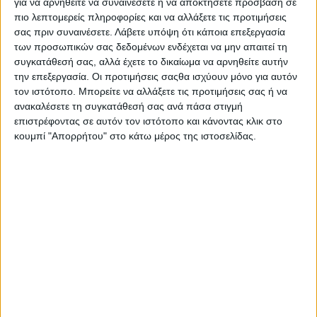
για να αρνηθείτε να συναινέσετε ή να αποκτήσετε πρόσβαση σε
Το
Γραφείο Διασύνδεσης του Εθνικού και Καποδιστριακού
πιο λεπτομερείς πληροφορίες και να αλλάξετε τις προτιμήσεις
Πανεπιστημίου Αθηνών
, υπό την
αιγίδα των Πρυτανικών
σας πριν συναινέσετε.
Λάβετε υπόψη ότι κάποια επεξεργασία
Αρχών
και την υποστήριξη της
Μονάδας Διασφάλισης
των προσωπικών σας δεδομένων ενδέχεται να μην απαιτεί τη
Ποιότητας του Ιδρύματος
, διοργανώνουν τετραήμερη δράση,
συγκατάθεσή σας, αλλά έχετε το δικαίωμα να αρνηθείτε αυτήν
με
θέμα την παρουσίαση των προοπτικών και επιλογών
την επεξεργασία. Οι προτιμήσεις σαςθα ισχύουν μόνο για αυτόν
σπουδών ανώτατης εκπαίδευσης
στο Εθνικό και
τον ιστότοπο. Μπορείτε να αλλάξετε τις προτιμήσεις σας ή να
Καποδιστριακό Πανεπιστήμιο Αθηνών. Η συγκεκριμένη
ανακαλέσετε τη συγκατάθεσή σας ανά πάσα στιγμή
επιστρέφοντας σε αυτόν τον ιστότοπο και κάνοντας κλικ στο
εκδήλωση
θα πραγματοποιηθεί διαδικτυακά, στις 27, 28,
κουμπί "Απορρήτου" στο κάτω μέρος της ιστοσελίδας.
29, και 30 Μαρτίου 2023, και ώρες 9:00 έως 14:00
.
Η εκδήλωση απευθύνεται
σε όλες τις μαθήτριες και όλους
τους μαθητές της Γ’ τάξης των Γενικών και
Επαγγελματικών Λυκείων της χώρας
, με σκοπό την άμεση
και αξιόπιστη ενημέρωση τους, σε σχέση με τις δυνατότητες
και
προοπτικές σπουδών στο Εθνικό και Καποδιστριακό
Πανεπιστήμιο Αθηνών
.
Στην εκδήλωση θα συμμετάσχουν εκπρόσωποι απ’ όλα τα
Τμήματα και τα Προπτυχιακά Προγράμματα Σπουδών του
Ιδρύματος, οι οποίοι θα παρουσιάσουν το περιεχόμενο των