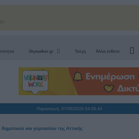
40
υτότητα
Skywalker.gr
Τεύχη
Άλλα ένθετα
Παρασκευή, 07/08/2026
04:06:45
 δημοτικού και γυμνασίου της Αττικής