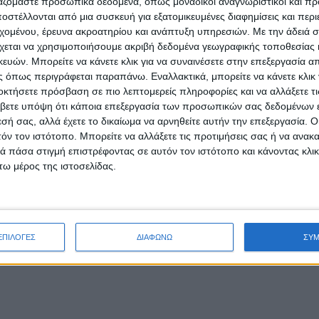
ργαζόμαστε προσωπικά δεδομένα, όπως μοναδικοί αναγνωριστικοί και 
στέλλονται από μια συσκευή για εξατομικευμένες διαφημίσεις και περ
αθήτριες γυμνασίου (ανώτατος αριθμός μαθητών 200).
εχομένου, έρευνα ακροατηρίου και ανάπτυξη υπηρεσιών.
Με την άδειά σα
χεται να χρησιμοποιήσουμε ακριβή δεδομένα γεωγραφικής τοποθεσίας 
ες των Δ', Ε', Στ' τάξεων δημοτικού σχολείου καθώς και των τριώ
ών. Μπορείτε να κάνετε κλικ για να συναινέσετε στην επεξεργασία απ
θεση των αιτήσεων συμμετοχής θα γίνει ηλεκτρονικά στην
 όπως περιγράφεται παραπάνω. Εναλλακτικά, μπορείτε να κάνετε κλικ γ
si
, η οποία θα είναι διαθέσιμη από τη Δευτέρα 20 Φεβρουαρίου 20
οκτήσετε πρόσβαση σε πιο λεπτομερείς πληροφορίες και να αλλάξετε τι
09:00.
βετε υπόψη ότι κάποια επεξεργασία των προσωπικών σας δεδομένων ε
εσή σας, αλλά έχετε το δικαίωμα να αρνηθείτε αυτήν την επεξεργασία. 
η χρονική σειρά υποβολής της αίτησης στην ηλεκτρονική πλατφόρμ
τόν τον ιστότοπο. Μπορείτε να αλλάξετε τις προτιμήσεις σας ή να ανακα
όγραμμα και θα τηρηθεί κατάλογος 50 επιλαχόντων ανά πρόγραμμα
 πάσα στιγμή επιστρέφοντας σε αυτόν τον ιστότοπο και κάνοντας κλι
ελέσματα της επιλογής θα αναρτηθούν στην ιστοσελίδα της δράσης τ
ω μέρος της ιστοσελίδας.
τικές Ενότητες διαφορετικών γνωστικών αντικειμένων και περιλ
α Σάββατα από επιστημονικό προσωπικό στους χώρους των ιδρυμά
ΕΠΙΛΟΓΕΣ
ΔΙΑΦΩΝΩ
ΣΥ
ιτουργίας του «Παιδικού Πανεπιστημίου», τα συμμετέχοντα ιδρύματα 
ο Εθνικό Αστεροσκοπείο Αθηνών(ΕΑΑ) και το Οικονομικό Πανεπιστήμι