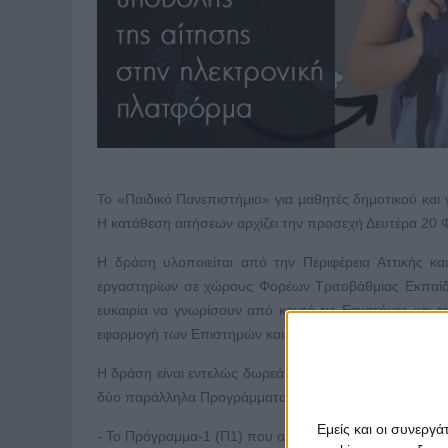
Το «Παιδικό Πανεπιστήμιο» για μαθητές δημοτικού και 
Η κατάθεση αιτήσεων αρχίζει την προσεχή Δευτέρα 20 
Η δράση υλοποιείται από την Περιφέρεια Αττικής κ
εργαστηρίων σε χώρους Φορέων Τριτοβάθμιας Εκπαίδε
ευκαιρία να γνωρίσουν από κοντά τις Επιστήμες και 
εφαρμογή των Επιστημών και της Έρευνας οδηγεί σε τεχν
Η δράση είναι εντελώς δωρεάν για τους συμμετέχοντες
δύο παράλληλα Προγράμματα Σπουδών:
Εμείς και οι συνεργ
- Το Πρόγραμμα-1 (Π1) που απευθύνεται σε μαθητές/μαθ