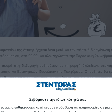
γυμνασίου της Αττικής έρχεται ξανά μετά και την πιλοτική διοργάνωση 
Φεβρουαρίου, στις 09:00, και ολοκληρώνεται την Παρασκευή 24 Φεβρου
αι αφορά στη διεξαγωγή μαθημάτων με τη μορφή διαλέξεων, σεμινα
υσης και Ερευνητικών Ιδρυμάτων της Περιφέρειας. Οι μαθητές θα έ
την Έρευνα, να ικανοποιήσουν την περιέργειά τους και να κατανοήσο
ολογία, πρακτικές λύσεις και καινοτομία.
, θα πραγματοποιηθεί από τον Μάρτιο έως τον Μάιο του 2023 και περι
Σεβόμαστε την ιδιωτικότητά σας
άτες μας αποθηκεύουμε και/ή έχουμε πρόσβαση σε πληροφορίες σε μια
ήτριες τάξεων Δ', Ε' και Στ' δημοτικού (ανώτατος αριθμός μαθητών 20