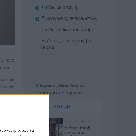
Στήλες με άποψη
Συνεργασίες αναγνωστών
Στείλε το δικό σου άρθρο
Εκδόσεις Στέντορας | e-
books
το 2020.
αρίου.
ρίων και
Αθηναϊκό - Μακεδονικό
χουν την
Πρακτορείο Ειδήσεων
υν πώς η
λαμβάνει
 συσκευή, όπως τα
0).