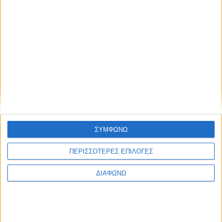
Το κοινό που θα παρακολουθήσει το κάθε webinar (είτε
online, είτε από κοντά) θα λάβει ειδική βεβαίωση
παρακολούθησης.
Τα webinars θα είναι διαθέσιμα μόνο κατά τη διάρκεια της
ζωντανής παρουσίασης. Μετά το τέλος του κάθε
σεμιναρίου, δεν θα υπάρχει δυνατότητα δωρεάν
παρακολούθησης.
Για περισσότερες πληροφορίες μπορείτε να επισκεφθείτε το
επίσημο website των Events της Hotelier Academy Greece σε
αυτό το link
.
ΣΥΜΦΩΝΩ
ΠΕΡΙΣΣΟΤΕΡΕΣ ΕΠΙΛΟΓΕΣ
Share this post
ΔΙΑΦΩΝΩ