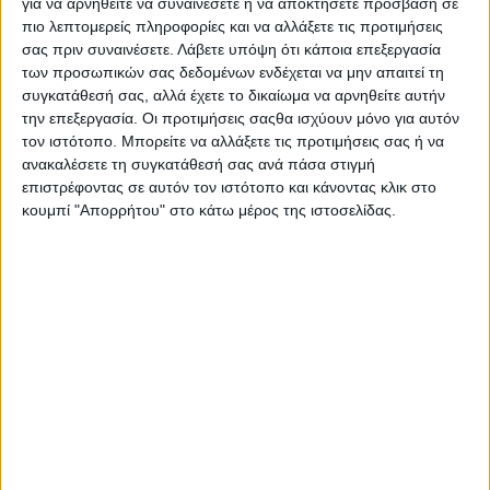
για να αρνηθείτε να συναινέσετε ή να αποκτήσετε πρόσβαση σε
τον τρόπο διεξαγωγής του, καθώς επιτρέπει στο κοινό να
πιο λεπτομερείς πληροφορίες και να αλλάξετε τις προτιμήσεις
παρακολουθήσει το κάθε σεμινάριο είτε διαδικτυακά, είτε από
σας πριν συναινέσετε.
Λάβετε υπόψη ότι κάποια επεξεργασία
κοντά στον συνεδριακό χώρο του
Radisson
Blu
Park
Hotel
,
των προσωπικών σας δεδομένων ενδέχεται να μην απαιτεί τη
Athens
.
συγκατάθεσή σας, αλλά έχετε το δικαίωμα να αρνηθείτε αυτήν
την επεξεργασία. Οι προτιμήσεις σαςθα ισχύουν μόνο για αυτόν
Η
Hotelier
Academy
Greece
ανανεώνει το ραντεβού της με το
τον ιστότοπο. Μπορείτε να αλλάξετε τις προτιμήσεις σας ή να
ο
ξενοδοχειακό κοινό της Ελλάδας
στον 5
κύκλο δωρεάν
ανακαλέσετε τη συγκατάθεσή σας ανά πάσα στιγμή
webinars, από
τις 6 έως τις 10 Φεβρουαρίου
, όπου θα
επιστρέφοντας σε αυτόν τον ιστότοπο και κάνοντας κλικ στο
κουμπί "Απορρήτου" στο κάτω μέρος της ιστοσελίδας.
παρουσιάσει ειδικά διαμορφωμένο
εκπαιδευτικό
περιεχόμενο
σε συνεργασία με τις κορυφαίες εταιρείες του
κλάδου. Εκτός από τη δυνατότητα
online παρακολούθησης
μέσω
Zoom
αλλά και μέσω των
Social
Media
της Hotelier
Academy, για πρώτη φορά το κοινό θα μπορέσει να
παρακολουθήσει από κοντά το event στον συνεδριακό χώρο
του
Radisson
Blu
Park
Hotel
.
Η φετινή διοργάνωση συμπεριλαμβάνει
15 ξενοδοχειακά
webinars
με θεματικές γύρω από τις ξενοδοχειακές
πωλήσεις
,
το
marketing
αλλά και τις
τεχνολογίες
που χρησιμοποιούν οι
ξενοδόχοι, ενώ θα δοθεί έμφαση στην εκπαίδευση στα εργαλεία