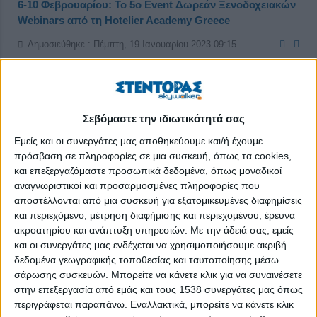
6-10 Φεβρουαρίου: Το 5o Event Δωρεάν Ξενοδοχειακών
Webinars από τη Hotelier Academy Greece
Δημοσιεύθηκε : Πέμπτη, 19 Ιανουαρίου 2023 09:15
Σεβόμαστε την ιδιωτικότητά σας
Εμείς και οι συνεργάτες μας αποθηκεύουμε και/ή έχουμε
πρόσβαση σε πληροφορίες σε μια συσκευή, όπως τα cookies,
και επεξεργαζόμαστε προσωπικά δεδομένα, όπως μοναδικοί
αναγνωριστικοί και προσαρμοσμένες πληροφορίες που
αποστέλλονται από μια συσκευή για εξατομικευμένες διαφημίσεις
και περιεχόμενο, μέτρηση διαφήμισης και περιεχομένου, έρευνα
ακροατηρίου και ανάπτυξη υπηρεσιών.
Με την άδειά σας, εμείς
και οι συνεργάτες μας ενδέχεται να χρησιμοποιήσουμε ακριβή
δεδομένα γεωγραφικής τοποθεσίας και ταυτοποίησης μέσω
σάρωσης συσκευών. Μπορείτε να κάνετε κλικ για να συναινέσετε
στην επεξεργασία από εμάς και τους 1538 συνεργάτες μας όπως
Το ετήσιο
event
της
Hotelier
Academy
επιστρέφει τον
περιγράφεται παραπάνω. Εναλλακτικά, μπορείτε να κάνετε κλικ
Φεβρουάριο με δωρεάν ξενοδοχειακά
webinars
, εξελίσσοντας