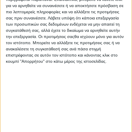
απασχόλησης για παιδιά 5-10 ετών, από τη Τρίτη 27 έως την
για να αρνηθείτε να συναινέσετε ή να αποκτήσετε πρόσβαση σε
Παρασκευή 30 Δεκεμβρίου 2022, και τη Δευτέρα 2 Ιανουαρίου
πιο λεπτομερείς πληροφορίες και να αλλάξετε τις προτιμήσεις
έως και την Πέμπτη 5 Ιανουαρίου 2023 ώρα 09:00-13:00.
σας πριν συναινέσετε.
Λάβετε υπόψη ότι κάποια επεξεργασία
των προσωπικών σας δεδομένων ενδέχεται να μην απαιτεί τη
Βιωματικές δράσεις, αφιερωμένες στην όμορφη αυτή εποχή,
συγκατάθεσή σας, αλλά έχετε το δικαίωμα να αρνηθείτε αυτήν
παιχνίδια με τις τέχνες και δραστηριότητες που εξάπτουν τη
την επεξεργασία. Οι προτιμήσεις σαςθα ισχύουν μόνο για αυτόν
φαντασία κάθε παιδιού.
τον ιστότοπο. Μπορείτε να αλλάξετε τις προτιμήσεις σας ή να
ανακαλέσετε τη συγκατάθεσή σας ανά πάσα στιγμή
Τα παιδιά θα έχουν την ευκαιρία να ανακαλύψουν τα
επιστρέφοντας σε αυτόν τον ιστότοπο και κάνοντας κλικ στο
Χριστουγεννιάτικα ήθη και έθιμα του τόπου μας, μέσα από μια
κουμπί "Απορρήτου" στο κάτω μέρος της ιστοσελίδας.
σειρά βιωματικών δραστηριοτήτων βασισμένες στα παραμύθια,
τα εικαστικά, τη μουσική, το θέατρο, με στόχο την απόκτηση
νέων γνώσεων, μέσα από τρόπο ευφάνταστο και φυσικά πάντα
μέσα από το ομαδικό πνεύμα και την κατάκτηση καινούριων
εμπειριών.
Αναλυτικά:
Μια διαφορετική ιστορία, βασισμένη σε χριστουγεννιάτικα
έθιμα, ξεδιπλώνεται κάθε μέρα, μέσα από τη δραματοποιημένη