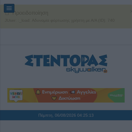
Προειδοποίηση
JUser: :_load: Αδυναμία φόρτωσης χρήστη με Α/Α (ID): 740
Πέμπτη, 06/08/2026
04:25:14