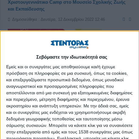
Χριστουγεννιάτικο Camp στο Μουσείο Σχολικής Ζωής
και Εκπαίδευσης
Δημοσιεύθηκε : Δευτέρα, 12 Δεκεμβρίου 2022 12:46
Σεβόμαστε την ιδιωτικότητά σας
Εμείς και οι συνεργάτες μας αποθηκεύουμε και/ή έχουμε
πρόσβαση σε πληροφορίες σε μια συσκευή, όπως τα cookies,
και επεξεργαζόμαστε προσωπικά δεδομένα, όπως μοναδικοί
αναγνωριστικοί και προσαρμοσμένες πληροφορίες που
αποστέλλονται από μια συσκευή για εξατομικευμένες διαφημίσεις
και περιεχόμενο, μέτρηση διαφήμισης και περιεχομένου, έρευνα
ακροατηρίου και ανάπτυξη υπηρεσιών.
Με την άδειά σας, εμείς
και οι συνεργάτες μας ενδέχεται να χρησιμοποιήσουμε ακριβή
δεδομένα γεωγραφικής τοποθεσίας και ταυτοποίησης μέσω
σάρωσης συσκευών. Μπορείτε να κάνετε κλικ για να συναινέσετε
Το Μουσείο φοράει τα γιορτινά του και ετοιμάζει για εσάς, ένα
στην επεξεργασία από εμάς και τους 1538 συνεργάτες μας όπως
διασκεδαστικό χριστουγεννιάτικο πρόγραμμα, δημιουργικής
περιγράφεται παραπάνω. Εναλλακτικά, μπορείτε να κάνετε κλικ