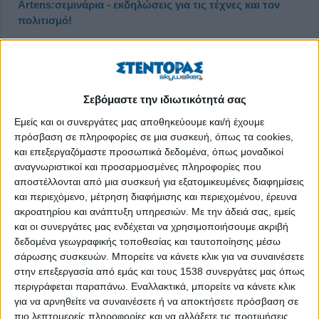
Artens:σεμινάρια - εκδηλώσεις για τις τέχνες και τον
πολιτισμό!
Δημοσιεύθηκε : Δευτέρα, 11 Οκτωβρίου 2021 09:53
Σεβόμαστε την ιδιωτικότητά σας
Εμείς και οι συνεργάτες μας αποθηκεύουμε και/ή έχουμε
πρόσβαση σε πληροφορίες σε μια συσκευή, όπως τα cookies,
και επεξεργαζόμαστε προσωπικά δεδομένα, όπως μοναδικοί
αναγνωριστικοί και προσαρμοσμένες πληροφορίες που
αποστέλλονται από μια συσκευή για εξατομικευμένες διαφημίσεις
και περιεχόμενο, μέτρηση διαφήμισης και περιεχομένου, έρευνα
ακροατηρίου και ανάπτυξη υπηρεσιών.
Με την άδειά σας, εμείς
και οι συνεργάτες μας ενδέχεται να χρησιμοποιήσουμε ακριβή
δεδομένα γεωγραφικής τοποθεσίας και ταυτοποίησης μέσω
σάρωσης συσκευών. Μπορείτε να κάνετε κλικ για να συναινέσετε
στην επεξεργασία από εμάς και τους 1538 συνεργάτες μας όπως
περιγράφεται παραπάνω. Εναλλακτικά, μπορείτε να κάνετε κλικ
ΝΕΟΣ ΧΩΡΟΣ ΠΟΛΙΤΙΣΜΟΥ
για να αρνηθείτε να συναινέσετε ή να αποκτήσετε πρόσβαση σε
πιο λεπτομερείς πληροφορίες και να αλλάξετε τις προτιμήσεις