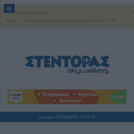
Προειδοποίηση
JUser: :_load: Αδυναμία φόρτωσης χρήστη με Α/Α (ID): 740
Δευτέρα, 10/08/2026
19:47:26