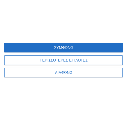
Βουκουρεστίου 40, Αθήνα
τηλ:210 3317312
info@
artens
.gr
Share this post
ΣΥΜΦΩΝΩ
ΠΕΡΙΣΣΟΤΕΡΕΣ ΕΠΙΛΟΓΕΣ
ΔΙΑΦΩΝΩ
Facebook Social Comments
εκδηλώσεις
σεμιναρια
artens
Προηγούμενο
Επόμενο