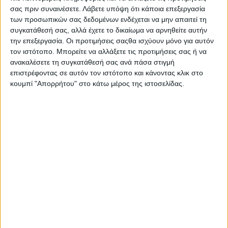
σας πριν συναινέσετε.
Λάβετε υπόψη ότι κάποια επεξεργασία
των προσωπικών σας δεδομένων ενδέχεται να μην απαιτεί τη
σεμινάρια - εκδηλώσεις
συγκατάθεσή σας, αλλά έχετε το δικαίωμα να αρνηθείτε αυτήν
για τις τέχνες και τον πολιτισμό!
την επεξεργασία. Οι προτιμήσεις σαςθα ισχύουν μόνο για αυτόν
τον ιστότοπο. Μπορείτε να αλλάξετε τις προτιμήσεις σας ή να
Η
«Artens»
είναι ένας Πολιτιστικός Οργανισμός που
ανακαλέσετε τη συγκατάθεσή σας ανά πάσα στιγμή
ξεκίνησε το 2016 από μια ομάδα νέων καλλιτεχνών και
επιστρέφοντας σε αυτόν τον ιστότοπο και κάνοντας κλικ στο
κουμπί "Απορρήτου" στο κάτω μέρος της ιστοσελίδας.
θεωρητικών του πολιτισμού που δημιούργησαν στο κέντρο της
Αθήνας, έναν καινούργιο, φιλόξενο χώρο με σεμινάρια,
εκδηλώσεις και δράσεις για τις Τέχνες και τον Πολιτισμό.
Νέοι δημιουργοί, καταξιωμένοι στο χώρο τους καλλιτέχνες,
άνθρωποι των Γραμμάτων και των Τεχνών απευθύνονται σε
όσους επιθυμούν να πλουτίσουν τις γνώσεις τους και να
έρθουν σε επαφή με τις τέχνες και τον πολιτισμό, μέσα από
Σεμινάρια για τα Εικαστικά, τη Λογοτεχνία, το Θέατρο, τον
Κινηματογράφο, τη Μουσική, τον Χορό αλλά και την Ιστορία και
τη Φιλοσοφία.
Σκοπός της
«Artens»
είναι να καλλιεργηθεί μια διαδραστική