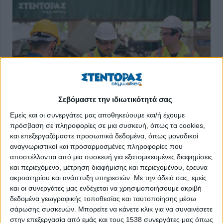
Σεβόμαστε την ιδιωτικότητά σας
Εμείς και οι συνεργάτες μας αποθηκεύουμε και/ή έχουμε
πρόσβαση σε πληροφορίες σε μια συσκευή, όπως τα cookies,
Τεχνικά επαγγέλματα: είναι η νέα τάση στην αγορά
και επεξεργαζόμαστε προσωπικά δεδομένα, όπως μοναδικοί
εργασίας;
αναγνωριστικοί και προσαρμοσμένες πληροφορίες που
Γιατί αυξάνεται η ζήτηση για τεχνικά επαγγέλματα;
αποστέλλονται από μια συσκευή για εξατομικευμένες διαφημίσεις
και περιεχόμενο, μέτρηση διαφήμισης και περιεχομένου, έρευνα
Η αγορά εργασίας στην Ελλάδα φαίνεται να αλλάζει
ακροατηρίου και ανάπτυξη υπηρεσιών.
Με την άδειά σας, εμείς
κατεύθυνση, με ολοένα και μεγαλύτερη έμφαση στα τεχνικά
επαγγέλματα και στις πρακτικές δεξιότητες.
και οι συνεργάτες μας ενδέχεται να χρησιμοποιήσουμε ακριβή
δεδομένα γεωγραφικής τοποθεσίας και ταυτοποίησης μέσω
Η ενίσχυση επενδύσεων σε τομείς όπως οι
κατασκευές
, η
σάρωσης συσκευών. Μπορείτε να κάνετε κλικ για να συναινέσετε
ενέργεια
και η
βιομηχανία
αυξάνει σημαντικά τη ζήτηση για
τεχνικές ειδικότητες, την ώρα που πολλές επιχειρήσεις
στην επεξεργασία από εμάς και τους 1538 συνεργάτες μας όπως