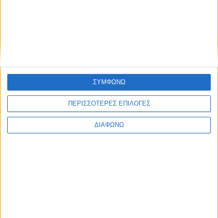
Διάβασε ένα μικρό κομμάτι ύλης.
Όχι 40 σελίδες μαζί. Ένα συγκεκριμένο θέμα.
Βήμα 2:
Κλείσε βιβλίο και σημειώσεις.
Βήμα 3:
ΣΥΜΦΩΝΩ
Προσπάθησε να το εξηγήσεις δυνατά σαν να κάνεις μάθημα.
ΠΕΡΙΣΣΟΤΕΡΕΣ ΕΠΙΛΟΓΕΣ
Μπορείς:
ΔΙΑΦΩΝΩ
να μιλάς μόνος σου,
να το εξηγείς σε φίλο,
να το πεις στους γονείς σου,
ακόμα και να ηχογραφήσεις τον εαυτό σου.
Βήμα 4:
Εντόπισε πού «κολλάς».