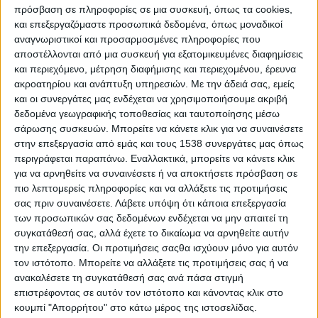
πρόσβαση σε πληροφορίες σε μια συσκευή, όπως τα cookies,
και επεξεργαζόμαστε προσωπικά δεδομένα, όπως μοναδικοί
Και υπάρχουν και κάποιοι άλλοι μαθητές που φαίνεται να
αναγνωριστικοί και προσαρμοσμένες πληροφορίες που
διαβάζουν λιγότερο, αλλά όταν γράφουν, οι απαντήσεις τους
αποστέλλονται από μια συσκευή για εξατομικευμένες διαφημίσεις
είναι πιο καθαρές, πιο οργανωμένες και πιο ουσιαστικές.
και περιεχόμενο, μέτρηση διαφήμισης και περιεχομένου, έρευνα
ακροατηρίου και ανάπτυξη υπηρεσιών.
Με την άδειά σας, εμείς
Ποια είναι η διαφορά;
και οι συνεργάτες μας ενδέχεται να χρησιμοποιήσουμε ακριβή
δεδομένα γεωγραφικής τοποθεσίας και ταυτοποίησης μέσω
Πολύ συχνά δεν είναι θέμα περισσότερης προσπάθειας. Είναι
σάρωσης συσκευών. Μπορείτε να κάνετε κλικ για να συναινέσετε
θέμα
τρόπου μελέτης.
στην επεξεργασία από εμάς και τους 1538 συνεργάτες μας όπως
περιγράφεται παραπάνω. Εναλλακτικά, μπορείτε να κάνετε κλικ
Ένα από τα πιο αποτελεσματικά «κόλπα» μάθησης που
για να αρνηθείτε να συναινέσετε ή να αποκτήσετε πρόσβαση σε
χρησιμοποιούν κορυφαίοι φοιτητές και εκπαιδευτικοί σε όλο τον
πιο λεπτομερείς πληροφορίες και να αλλάξετε τις προτιμήσεις
κόσμο είναι αυτό που πολλοί αποκαλούν «το κόλπο του
σας πριν συναινέσετε.
Λάβετε υπόψη ότι κάποια επεξεργασία
καθηγητή».
των προσωπικών σας δεδομένων ενδέχεται να μην απαιτεί τη
συγκατάθεσή σας, αλλά έχετε το δικαίωμα να αρνηθείτε αυτήν
Η λογική του είναι απλή:
την επεξεργασία. Οι προτιμήσεις σαςθα ισχύουν μόνο για αυτόν
τον ιστότοπο. Μπορείτε να αλλάξετε τις προτιμήσεις σας ή να
Αν δεν μπορείς να εξηγήσεις κάτι με απλά λόγια, τότε
ανακαλέσετε τη συγκατάθεσή σας ανά πάσα στιγμή
πιθανότατα δεν το έχεις καταλάβει πραγματικά.
επιστρέφοντας σε αυτόν τον ιστότοπο και κάνοντας κλικ στο
κουμπί "Απορρήτου" στο κάτω μέρος της ιστοσελίδας.
Τι είναι το «κόλπο του καθηγητή»;