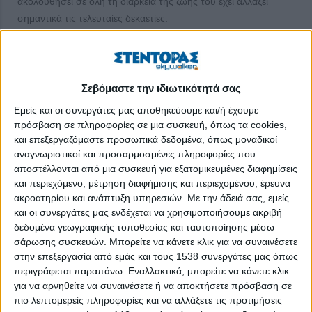
ακολουθήσει σε όλη τη διάρκεια της ζωής του έχει αλλάξει
σημαντικά τις τελευταίες δεκαετίες.
Στο παρελθόν, ήταν συνηθισμένο ένας εργαζόμενος να ξεκινά
την καριέρα του σε έναν συγκεκριμένο τομέα και να παραμένει
σε αυτόν μέχρι τη συνταξιοδότηση. Σήμερα, όμως, η
Σεβόμαστε την ιδιωτικότητά σας
πραγματικότητα της αγοράς εργασίας είναι πολύ πιο δυναμική.
Εμείς και οι συνεργάτες μας αποθηκεύουμε και/ή έχουμε
Πολλοί επαγγελματίες αλλάζουν κατεύθυνση αρκετές φορές
πρόσβαση σε πληροφορίες σε μια συσκευή, όπως τα cookies,
κατά τη διάρκεια της πορείας τους. Μπορεί να μετακινηθούν σε
και επεξεργαζόμαστε προσωπικά δεδομένα, όπως μοναδικοί
αναγνωριστικοί και προσαρμοσμένες πληροφορίες που
διαφορετικούς ρόλους μέσα στον ίδιο κλάδο, να αποκτήσουν
αποστέλλονται από μια συσκευή για εξατομικευμένες διαφημίσεις
νέες δεξιότητες ή ακόμη και να στραφούν σε ένα εντελώς
και περιεχόμενο, μέτρηση διαφήμισης και περιεχομένου, έρευνα
διαφορετικό επαγγελματικό πεδίο. Οι αλλαγές αυτές δεν
ακροατηρίου και ανάπτυξη υπηρεσιών.
Με την άδειά σας, εμείς
θεωρούνται πλέον ασυνήθιστες· αντίθετα, αποτελούν συχνά
και οι συνεργάτες μας ενδέχεται να χρησιμοποιήσουμε ακριβή
φυσικό μέρος της επαγγελματικής εξέλιξης.
δεδομένα γεωγραφικής τοποθεσίας και ταυτοποίησης μέσω
σάρωσης συσκευών. Μπορείτε να κάνετε κλικ για να συναινέσετε
Γιατί αλλάζουν καριέρα οι άνθρωποι;
στην επεξεργασία από εμάς και τους 1538 συνεργάτες μας όπως
περιγράφεται παραπάνω. Εναλλακτικά, μπορείτε να κάνετε κλικ
Οι αλλαγές καριέρας συνδέονται με πολλούς και διαφορετικούς
για να αρνηθείτε να συναινέσετε ή να αποκτήσετε πρόσβαση σε
παράγοντες.
πιο λεπτομερείς πληροφορίες και να αλλάξετε τις προτιμήσεις