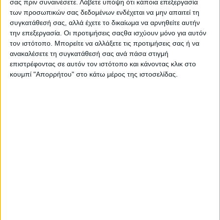
σας πριν συναινέσετε.
Λάβετε υπόψη ότι κάποια επεξεργασία
Οι τεχνολογικές εξελίξεις, για παράδειγμα, δημιουργούν νέα
των προσωπικών σας δεδομένων ενδέχεται να μην απαιτεί τη
επαγγέλματα, ενώ ταυτόχρονα μετασχηματίζουν πολλά από τα
συγκατάθεσή σας, αλλά έχετε το δικαίωμα να αρνηθείτε αυτήν
ήδη υπάρχοντα. Αυτό σημαίνει ότι οι εργαζόμενοι χρειάζεται
την επεξεργασία. Οι προτιμήσεις σαςθα ισχύουν μόνο για αυτόν
συχνά να προσαρμόζονται σε νέα δεδομένα.
τον ιστότοπο. Μπορείτε να αλλάξετε τις προτιμήσεις σας ή να
ανακαλέσετε τη συγκατάθεσή σας ανά πάσα στιγμή
Παράλληλα, η οικονομία και η αγορά εργασίας επηρεάζουν τη
επιστρέφοντας σε αυτόν τον ιστότοπο και κάνοντας κλικ στο
ζήτηση για συγκεκριμένα επαγγέλματα. Ορισμένοι κλάδοι
κουμπί "Απορρήτου" στο κάτω μέρος της ιστοσελίδας.
αναπτύσσονται γρήγορα, ενώ άλλοι παρουσιάζουν μικρότερη
σταθερότητα ή αλλάζουν μορφή. Σε αυτές τις περιπτώσεις,
πολλοί επαγγελματίες επιλέγουν να μετακινηθούν σε άλλους
ρόλους ή να αποκτήσουν νέες ειδικότητες.
Εξίσου σημαντικός είναι και ο προσωπικός παράγοντας.
Πολλοί άνθρωποι αλλάζουν καριέρα αναζητώντας μεγαλύτερη
ικανοποίηση από την εργασία τους, καλύτερη ισορροπία
μεταξύ επαγγελματικής και προσωπικής ζωής ή περισσότερες
ευκαιρίες εξέλιξης.
Επαγγέλματα και κλάδοι με τις περισσότερες αλλαγές
καριέρας