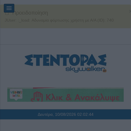
Προειδοποίηση
JUser: :_load: Αδυναμία φόρτωσης χρήστη με Α/Α (ID): 740
Δευτέρα, 10/08/2026
02:02:44