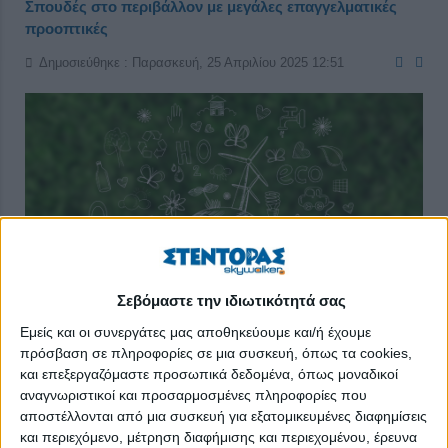
Σπουδές στο περιβάλλον με μεγάλες επαγγελματικές
προοπτικές
Δημοσιεύθηκε : Παρασκευή, 25 Απριλίου 2025 12:51
Σεβόμαστε την ιδιωτικότητά σας
Εμείς και οι συνεργάτες μας αποθηκεύουμε και/ή έχουμε
πρόσβαση σε πληροφορίες σε μια συσκευή, όπως τα cookies,
και επεξεργαζόμαστε προσωπικά δεδομένα, όπως μοναδικοί
αναγνωριστικοί και προσαρμοσμένες πληροφορίες που
Το περιβάλλον και η βιώσιμη διαχείρισή του αποτελούν
αποστέλλονται από μια συσκευή για εξατομικευμένες διαφημίσεις
κεντρικά ζητήματα της σύγχρονης εποχής, καθώς η κλιματική
και περιεχόμενο, μέτρηση διαφήμισης και περιεχομένου, έρευνα