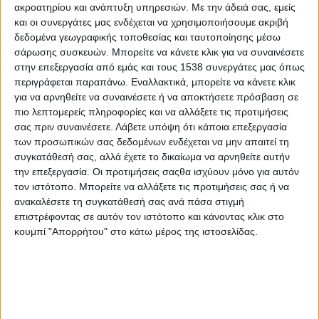
αλλαγή, η εκτεταμένη ρύπανση και η εξάντληση των φυσικών
ακροατηρίου και ανάπτυξη υπηρεσιών.
Με την άδειά σας, εμείς
και οι συνεργάτες μας ενδέχεται να χρησιμοποιήσουμε ακριβή
πόρων απαιτούν εξειδικευμένες λύσεις. Σε αυτό το πλαίσιο, οι
δεδομένα γεωγραφικής τοποθεσίας και ταυτοποίησης μέσω
επιστήμονες και επαγγελματίες που ασχολούνται με το
σάρωσης συσκευών. Μπορείτε να κάνετε κλικ για να συναινέσετε
περιβάλλον διαδραματίζουν κρίσιμο ρόλο, συμβάλλοντας τόσο
στην επεξεργασία από εμάς και τους 1538 συνεργάτες μας όπως
στην έρευνα και τη μελέτη του όσο και στην ανάπτυξη
περιγράφεται παραπάνω. Εναλλακτικά, μπορείτε να κάνετε κλικ
τεχνολογιών και πολιτικών που προωθούν τη βιώσιμη
για να αρνηθείτε να συναινέσετε ή να αποκτήσετε πρόσβαση σε
ανάπτυξη. Φυσικά με το περιβάλλον εν γένει μπορεί να
πιο λεπτομερείς πληροφορίες και να αλλάξετε τις προτιμήσεις
ασχοληθεί μία πληθώρα ειδικοτήτων, όπως βιολόγοι, φυσικοί,
σας πριν συναινέσετε.
Λάβετε υπόψη ότι κάποια επεξεργασία
των προσωπικών σας δεδομένων ενδέχεται να μην απαιτεί τη
ηλεκτρολόγοι και μηχανολόγοι μηχανικοί, πολιτικοί μηχανικοί
συγκατάθεσή σας, αλλά έχετε το δικαίωμα να αρνηθείτε αυτήν
και άλλοι. Ωστόσο, στο Μηχανογραφικό Δελτίο θα βρούμε
την επεξεργασία. Οι προτιμήσεις σαςθα ισχύουν μόνο για αυτόν
πανεπιστημιακά τμήματα με αποκλειστική εστίαση
τον ιστότοπο. Μπορείτε να αλλάξετε τις προτιμήσεις σας ή να
ενδιαφέροντος στο περιβάλλον, όπως τα Τμήματα
ανακαλέσετε τη συγκατάθεσή σας ανά πάσα στιγμή
Περιβάλλοντος και τα Τμήματα Μηχανικών Περιβάλλοντος.
επιστρέφοντας σε αυτόν τον ιστότοπο και κάνοντας κλικ στο
κουμπί "Απορρήτου" στο κάτω μέρος της ιστοσελίδας.
Τα Τμήματα Περιβάλλοντος βρίσκονται στη Μυτιλήνη
(Πανεπιστήμιο Αιγαίου), τη Λάρισα (Πανεπιστήμιο Θεσσαλίας)
και τη Ζάκυνθο (Ιόνιο Πανεπιστήμιο) και εστιάζουν το
ενδιαφέρον τους στην έρευνα και τη μελέτη του περιβάλλοντος.
Το πρόγραμμα σπουδών τους επικεντρώνεται στη διαχείριση