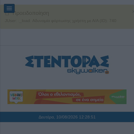
Προειδοποίηση
JUser: :_load: Αδυναμία φόρτωσης χρήστη με Α/Α (ID): 740
Δευτέρα, 10/08/2026
12:28:51