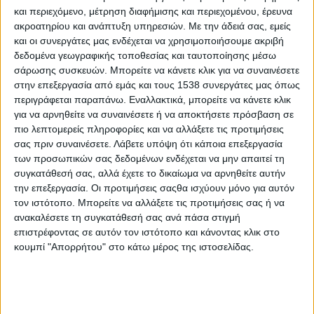
αποτελεί έναν σημαντικότατο και αναπτυσσόμενο τομέα τόσο
και περιεχόμενο, μέτρηση διαφήμισης και περιεχομένου, έρευνα
της ευρωπαϊκής και όσο και της εγχώριας οικονομίας. Σήμερα,
ακροατηρίου και ανάπτυξη υπηρεσιών.
Με την άδειά σας, εμείς
περίπου 5,4 εκατομμύρια εργαζόμενοι απασχολούνται σε
και οι συνεργάτες μας ενδέχεται να χρησιμοποιήσουμε ακριβή
δεδομένα γεωγραφικής τοποθεσίας και ταυτοποίησης μέσω
διάφορους τομείς της Γαλάζιας Οικονομίας, με τις προβλέψεις
σάρωσης συσκευών. Μπορείτε να κάνετε κλικ για να συναινέσετε
μάλιστα να δείχνουν πως ο αριθμός αυτός αναμένεται να
στην επεξεργασία από εμάς και τους 1538 συνεργάτες μας όπως
διπλασιαστεί έως το 2030. Στην Ελλάδα υπάρχουν αρκετά
περιγράφεται παραπάνω. Εναλλακτικά, μπορείτε να κάνετε κλικ
πανεπιστημιακά τμήματα που προσφέρουν σπουδές σε
για να αρνηθείτε να συναινέσετε ή να αποκτήσετε πρόσβαση σε
σχετικούς γαλάζιους τομείς.
πιο λεπτομερείς πληροφορίες και να αλλάξετε τις προτιμήσεις
σας πριν συναινέσετε.
Λάβετε υπόψη ότι κάποια επεξεργασία
Τομείς της Γαλάζιας Οικονομίας και επιλογές σπουδών
των προσωπικών σας δεδομένων ενδέχεται να μην απαιτεί τη
για μαθητές στην Ελλάδα
συγκατάθεσή σας, αλλά έχετε το δικαίωμα να αρνηθείτε αυτήν
την επεξεργασία. Οι προτιμήσεις σαςθα ισχύουν μόνο για αυτόν
Θαλάσσιες μεταφορές
τον ιστότοπο. Μπορείτε να αλλάξετε τις προτιμήσεις σας ή να
ανακαλέσετε τη συγκατάθεσή σας ανά πάσα στιγμή
Ο τομέας των θαλάσσιων μεταφορών αποτελεί σημαντικό
επιστρέφοντας σε αυτόν τον ιστότοπο και κάνοντας κλικ στο
κομμάτι της Γαλάζιας Οικονομίας και περιλαμβάνει όλες τις
κουμπί "Απορρήτου" στο κάτω μέρος της ιστοσελίδας.
δραστηριότητες που σχετίζονται με τη μεταφορά
εμπορευμάτων, επιβατών και υπηρεσιών μέσω της θάλασσας.
Πολλά από τα προϊόντα που καταναλώνουμε καθημερινά,
όπως τρόφιμα, καύσιμα, είδη ένδυσης και προϊόντα