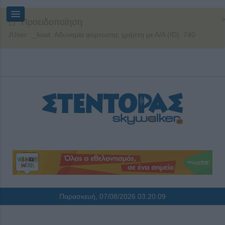
Προειδοποίηση
JUser: :_load: Αδυναμία φόρτωσης χρήστη με Α/Α (ID): 740
Παρασκευή, 07/08/2026
03:20:09