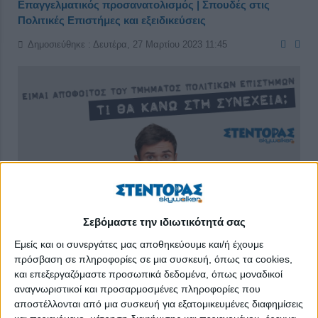
Επαγγελματικός προσανατολισμός | Σπουδές στις
Πολιτικές Επιστήμες και εξειδικεύσεις
Δημοσιεύθηκε : Δευτέρα, 27 Μαρτίου 2023 11:45
Σεβόμαστε την ιδιωτικότητά σας
Εμείς και οι συνεργάτες μας αποθηκεύουμε και/ή έχουμε
πρόσβαση σε πληροφορίες σε μια συσκευή, όπως τα cookies,
και επεξεργαζόμαστε προσωπικά δεδομένα, όπως μοναδικοί
αναγνωριστικοί και προσαρμοσμένες πληροφορίες που
Ο κλάδος των Πολιτικών Επιστημών είναι ιδιαίτερα αγαπητός
αποστέλλονται από μια συσκευή για εξατομικευμένες διαφημίσεις
στους υποψηφίους της θεωρητικής κατεύθυνσης και, συχνά, οι