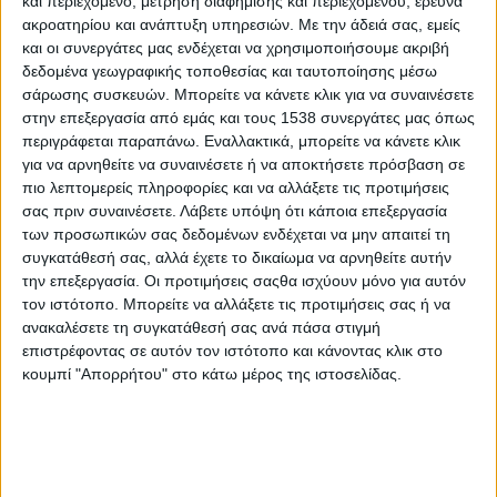
και περιεχόμενο, μέτρηση διαφήμισης και περιεχομένου, έρευνα
αντίστοιχες σχολές αποτελούν την αμέσως επόμενη επιλογή
ακροατηρίου και ανάπτυξη υπηρεσιών.
Με την άδειά σας, εμείς
όσων στοχεύουν στη Νομική. Αυτό εύκολα μπορεί να εξηγηθεί,
και οι συνεργάτες μας ενδέχεται να χρησιμοποιήσουμε ακριβή
αν δει κανείς το πρόγραμμα σπουδών από το οποίο εύκολα
δεδομένα γεωγραφικής τοποθεσίας και ταυτοποίησης μέσω
διαπιστώνει την ευρεία και πολύπλευρη γνώση που παρέχουν
σάρωσης συσκευών. Μπορείτε να κάνετε κλικ για να συναινέσετε
στους φοιτητές τους. Οι απόφοιτοι των σχολών έχουν τη
στην επεξεργασία από εμάς και τους 1538 συνεργάτες μας όπως
περιγράφεται παραπάνω. Εναλλακτικά, μπορείτε να κάνετε κλικ
δυνατότητα να εξετάσουν τις σχέσεις εξουσίας που
για να αρνηθείτε να συναινέσετε ή να αποκτήσετε πρόσβαση σε
αναπτύσσονται μέσα σε μια κοινωνία, να αναλύσουν τα
πιο λεπτομερείς πληροφορίες και να αλλάξετε τις προτιμήσεις
πολιτικά, πολιτειακά και διεθνή φαινόμενα, αλλά και να
σας πριν συναινέσετε.
Λάβετε υπόψη ότι κάποια επεξεργασία
ερμηνεύσουν τα αποτελέσματα των διαφόρων πολιτικών
των προσωπικών σας δεδομένων ενδέχεται να μην απαιτεί τη
εξελίξεων.
συγκατάθεσή σας, αλλά έχετε το δικαίωμα να αρνηθείτε αυτήν
την επεξεργασία. Οι προτιμήσεις σαςθα ισχύουν μόνο για αυτόν
Τα τμήματα Πολιτικών Επιστημών στην χώρα μας είναι έξι και
τον ιστότοπο. Μπορείτε να αλλάξετε τις προτιμήσεις σας ή να
Ο
βρίσκονται όλα στο
1
επιστημονικό πεδίο
. Πιο
ανακαλέσετε τη συγκατάθεσή σας ανά πάσα στιγμή
συγκεκριμένα:
επιστρέφοντας σε αυτόν τον ιστότοπο και κάνοντας κλικ στο
κουμπί "Απορρήτου" στο κάτω μέρος της ιστοσελίδας.
Τμήμα Πολιτικής Επιστήμης και Δημόσιας Διοίκησης, Αθήνα
(14.520)
Τμήμα Πολιτικής Επιστήμης και Ιστορίας, Αθήνα (12.620)
Τμήμα Κοινωνικής Διοίκησης και Πολιτικής Επιστήμης,
Κομοτηνή (9.865)