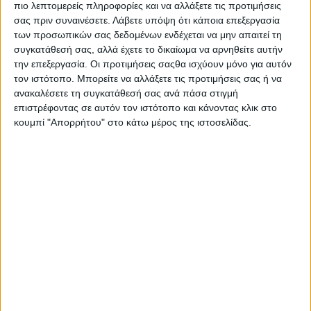
Σχολή Κατάρτισης (ΕΣΚ) της γενικής γραμματείας
πιο λεπτομερείς πληροφορίες και να αλλάξετε τις προτιμήσεις
σας πριν συναινέσετε.
Λάβετε υπόψη ότι κάποια επεξεργασία
Επαγγελματικής Εκπαίδευσης, Κατάρτισης, Διά Βίου Μάθησης
των προσωπικών σας δεδομένων ενδέχεται να μην απαιτεί τη
και Νεολαίας του υπουργείου Παιδείας και Θρησκευμάτων στη
συγκατάθεσή σας, αλλά έχετε το δικαίωμα να αρνηθείτε αυτήν
Σύρο με σκοπό να προσφέρει ευκαιρίες επαγγελματικής
την επεξεργασία. Οι προτιμήσεις σαςθα ισχύουν μόνο για αυτόν
κατάρτισης υψηλού επιπέδου στον χώρο της
τον ιστότοπο. Μπορείτε να αλλάξετε τις προτιμήσεις σας ή να
ναυπηγοεπισκευαστικής βιομηχανίας σε συνεργασία με τα
ανακαλέσετε τη συγκατάθεσή σας ανά πάσα στιγμή
Ναυπηγεία στο Νεώριο - ONEX NEORION SHIPYARDS.
επιστρέφοντας σε αυτόν τον ιστότοπο και κάνοντας κλικ στο
κουμπί "Απορρήτου" στο κάτω μέρος της ιστοσελίδας.
Η σχολή θα προσφέρει στους καταρτιζόμενους:
Εκπαίδευση σε σύγχρονα τεχνικά επαγγέλματα, όπως:
➢ Τεχνίτης Συγκολλήσεων και Κοπής Μετάλλων
➢ Τεχνίτης Ελασματουργός - Ελασματουργός Ειδικών
Κατασκευών
➢ Τεχνίτης Σωληνουργός.
Στέγαση της Σχολής σε ειδικά διαμορφωμένους χώρους
εντός των Ναυπηγείων Νεωρίου αποτελώντας