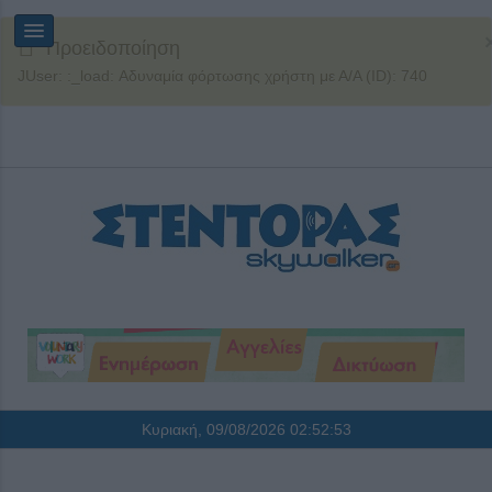
Προειδοποίηση
JUser: :_load: Αδυναμία φόρτωσης χρήστη με Α/Α (ID): 740
Κυριακή, 09/08/2026
02:52:54