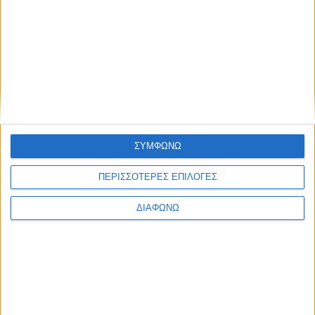
Για περισσότερες πληροφορίες για την ΕΣΚ Σύρου και για την
υποβολή αίτησης εγγραφής, οι ενδιαφερόμενοι μπορούν να
απευθυνθούν στο Δημόσιο Ι.Ε.Κ Σύρου, Ξηρόκαμπος Σύρου,
e-mail:
grammateia@iek-syrou.kyk.sch.gr
, τηλέφωνο
επικοινωνίας 2281081090.
ΑΠΕ-ΜΠΕ
ΣΥΜΦΩΝΩ
Share this post
ΠΕΡΙΣΣΟΤΕΡΕΣ ΕΠΙΛΟΓΕΣ
ΔΙΑΦΩΝΩ
Facebook Social Comments
ΕΣΚ
Σύρος