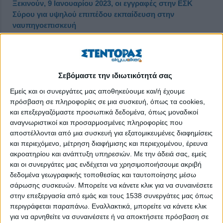
Ξεκινούν, 9 Ιανουαρίου 2023, οι εγγραφές στην ΕΣΚ
Σύρου για υψηλού επιπέδου εκπαίδευση στην
ναυπηγοεπισκευή
Δημοσιεύθηκε : Πέμπτη, 22 Δεκεμβρίου 2022 09:50
Σεβόμαστε την ιδιωτικότητά σας
Εμείς και οι συνεργάτες μας αποθηκεύουμε και/ή έχουμε
πρόσβαση σε πληροφορίες σε μια συσκευή, όπως τα cookies,
και επεξεργαζόμαστε προσωπικά δεδομένα, όπως μοναδικοί
αναγνωριστικοί και προσαρμοσμένες πληροφορίες που
αποστέλλονται από μια συσκευή για εξατομικευμένες διαφημίσεις
και περιεχόμενο, μέτρηση διαφήμισης και περιεχομένου, έρευνα
ακροατηρίου και ανάπτυξη υπηρεσιών.
Με την άδειά σας, εμείς
και οι συνεργάτες μας ενδέχεται να χρησιμοποιήσουμε ακριβή
δεδομένα γεωγραφικής τοποθεσίας και ταυτοποίησης μέσω
σάρωσης συσκευών. Μπορείτε να κάνετε κλικ για να συναινέσετε
στην επεξεργασία από εμάς και τους 1538 συνεργάτες μας όπως
περιγράφεται παραπάνω. Εναλλακτικά, μπορείτε να κάνετε κλικ
Στις 16 Φεβρουαρίου ανοίγει τις πύλες της η Επαγγελματική
για να αρνηθείτε να συναινέσετε ή να αποκτήσετε πρόσβαση σε