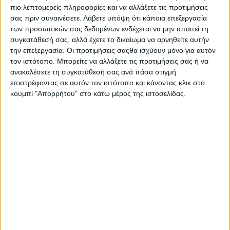
αυτή την εβδομάδα αντί για δύο.
πιο λεπτομερείς πληροφορίες και να αλλάξετε τις προτιμήσεις
Επίσης, τα δύο εβδομαδιαία self test πλέον θα διενεργούνται
σας πριν συναινέσετε.
Λάβετε υπόψη ότι κάποια επεξεργασία
και από τους εμβολιασμένους μαθητές και από τους
των προσωπικών σας δεδομένων ενδέχεται να μην απαιτεί τη
συγκατάθεσή σας, αλλά έχετε το δικαίωμα να αρνηθείτε αυτήν
εμβολιασμένους εκπαιδευτικούς.
την επεξεργασία. Οι προτιμήσεις σαςθα ισχύουν μόνο για αυτόν
Σε περίπτωση κρούσματος στην τάξη όλο το τμήμα θα
τον ιστότοπο. Μπορείτε να αλλάξετε τις προτιμήσεις σας ή να
υποβάλλεται σε έλεγχο, και όχι μόνο οι μαθητές που κάθονταν
ανακαλέσετε τη συγκατάθεσή σας ανά πάσα στιγμή
κοντά στο κρούσμα, όπως ίσχυε μέχρι τώρα. Όλοι οι
επιστρέφοντας σε αυτόν τον ιστότοπο και κάνοντας κλικ στο
ανεμβολίαστοι μαθητές θα κάνουν δωρεάν τεστ κάθε μέρα για 5
κουμπί "Απορρήτου" στο κάτω μέρος της ιστοσελίδας.
ημέρες. Συγκεκριμένα, θα κάνουν δύο rapid και ένα self test σε
διάστημα πέντε ημερών, επιπλέον των δύο σταθερών self test
την εβδομάδα, άρα 5 τεστ σε 5 ημέρες. Οι εμβολιασμένοι
μαθητές θα κάνουν σύνολο 3 self test δωρεάν εκείνες τις
ημέρες.
Όσον αφορά τους εκπαιδευτικούς, οι ανεμβολίαστοι θα κάνουν
και αυτοί 5 τεστ σε 5 ημέρες: δύο rapid και ένα self test,
επιπλέον των δύο rapid test που ήδη κάνουν την εβδομάδα σε
περίπτωση κρούσματος. Οι εμβολιασμένοι εκπαιδευτικοί θα
κάνουν 3 self test δωρεάν την εβδομάδα.
Υπενθυμίζεται, ότι οι ανεμβολίαστοι μαθητές ή εκπαιδευτικοί