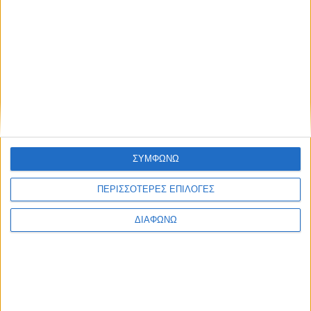
ΥΠΑΙΘ δεν είχε προετοιμαστεί καθόλου για το ασφαλές άνοιγμα
των σχολείων και «θα μπορούσε να δώσει μία μικρή παράταση
των διακοπών, όπως συνέστησαν και πολλοί ειδικοί».
Ταυτόχρονα καλεί σε συγκέντρωση διαμαρτυρίας στις 13.30
έξω από το υπουργείο Παιδείας απαιτώντας «τη λήψη
ουσιαστικών μέτρων για την ασφαλή λειτουργία των
σχολείων». Για τον λόγο αυτό έχει κηρύξει 2ωρη διευκολυντική
στάση εργασίας (12.00 - 14.00).
ΑΠΕ-ΜΠΕ
ΣΥΜΦΩΝΩ
Share this post
ΠΕΡΙΣΣΟΤΕΡΕΣ ΕΠΙΛΟΓΕΣ
ΔΙΑΦΩΝΩ
Facebook Social Comments