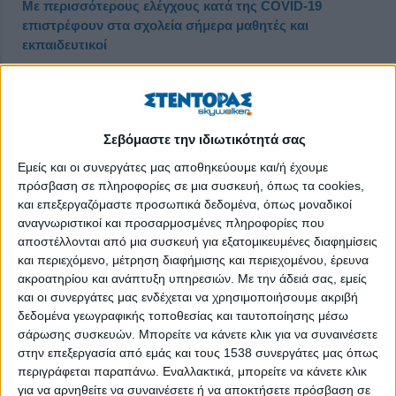
Με περισσότερους ελέγχους κατά της COVID-19
επιστρέφουν στα σχολεία σήμερα μαθητές και
εκπαιδευτικοί
Δημοσιεύθηκε : Δευτέρα, 10 Ιανουαρίου 2022 11:55
Σεβόμαστε την ιδιωτικότητά σας
Εμείς και οι συνεργάτες μας αποθηκεύουμε και/ή έχουμε
πρόσβαση σε πληροφορίες σε μια συσκευή, όπως τα cookies,
και επεξεργαζόμαστε προσωπικά δεδομένα, όπως μοναδικοί
αναγνωριστικοί και προσαρμοσμένες πληροφορίες που
αποστέλλονται από μια συσκευή για εξατομικευμένες διαφημίσεις
και περιεχόμενο, μέτρηση διαφήμισης και περιεχομένου, έρευνα
ακροατηρίου και ανάπτυξη υπηρεσιών.
Με την άδειά σας, εμείς
και οι συνεργάτες μας ενδέχεται να χρησιμοποιήσουμε ακριβή
δεδομένα γεωγραφικής τοποθεσίας και ταυτοποίησης μέσω
σάρωσης συσκευών. Μπορείτε να κάνετε κλικ για να συναινέσετε
στην επεξεργασία από εμάς και τους 1538 συνεργάτες μας όπως
Για την πρώτη εβδομάδα λειτουργίας σχολείων προβλέπεται
περιγράφεται παραπάνω. Εναλλακτικά, μπορείτε να κάνετε κλικ
ένα επιπλέον self test, δηλαδή θα διενεργηθούν τρία self test
για να αρνηθείτε να συναινέσετε ή να αποκτήσετε πρόσβαση σε