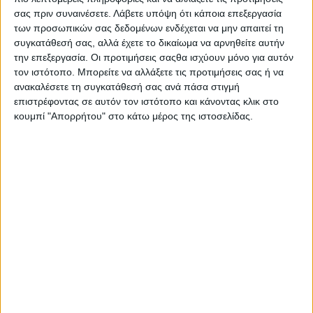
Mark your calendars:
σας πριν συναινέσετε.
Λάβετε υπόψη ότι κάποια επεξεργασία
Παρασκευή 5 Ιουνίου 2020, 16:00-18:00 Greek LT
των προσωπικών σας δεδομένων ενδέχεται να μην απαιτεί τη
Global Young Shipping Forum: What Now?
συγκατάθεσή σας, αλλά έχετε το δικαίωμα να αρνηθείτε αυτήν
την επεξεργασία. Οι προτιμήσεις σαςθα ισχύουν μόνο για αυτόν
Το
YES Forum
σε ανοιχτό διάλογο με οργανισμούς νέων από
τον ιστότοπο. Μπορείτε να αλλάξετε τις προτιμήσεις σας ή να
τη ναυτιλία που εκπροσωπούν τις ακόλουθες χώρες: ΗΠΑ,
ανακαλέσετε τη συγκατάθεσή σας ανά πάσα στιγμή
Κύπρο, Τουρκία, Παναμά, Βενεζουέλα, Σιγκαπούρη, Χονγκ
επιστρέφοντας σε αυτόν τον ιστότοπο και κάνοντας κλικ στο
κουμπί "Απορρήτου" στο κάτω μέρος της ιστοσελίδας.
Κονγκ, Κίνα, Ηνωμένο Βασίλειο, Ιαπωνία και Ινδία.
Το Young Executives Shipping (YES) Forum σε συνεργασία με
τους ακόλουθους οργανισμούς: Youngship Cyprus, Youngship
Turkey, Youngship Panama, Youngship Venezuela, Youngship
Texas, Youngship Singapore, Young Professionals in Shipping
Network Hong Kong, Young Shipping Professionals New York,
Young Professionals in Shipping Network Shanghai & Beijing,
Maritime SheEO (India), Shipping Professionals Network
London, It’s All About Shipping (UK) διοργανώνουν το Global
Young Shipping Forum: What Now? την Παρασκευή 5 Ιουνίου
2020, 16:00-18:00 (ώρα Ελλάδος).