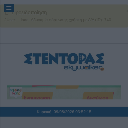
Προειδοποίηση
JUser: :_load: Αδυναμία φόρτωσης χρήστη με Α/Α (ID): 740
Κυριακή, 09/08/2026
03:52:15