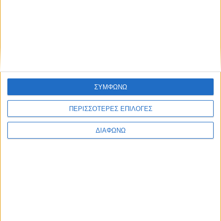
Η συζήτηση θα πραγματοποιηθεί στα αγγλικά.
Η δωρεάν δήλωση συμμετοχής μπορεί να γίνει στον ακόλουθο
σύνδεσμο:
https://forms.gle/PjinZrRJTqHUg1ET6
#bepartofthedialogue
Share this post
ΣΥΜΦΩΝΩ
ΠΕΡΙΣΣΟΤΕΡΕΣ ΕΠΙΛΟΓΕΣ
ΔΙΑΦΩΝΩ
Facebook Social Comments
YES Forum
Προηγούμενο
Επόμενο