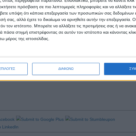
 όπως περιγράφεται παραπάνω. Εναλλακτικά, μπορείτε να κάνετε κλικ γ
οκτήσετε πρόσβαση σε πιο λεπτομερείς πληροφορίες και να αλλάξετε τι
μιος Οργανισμός Υγείας (ΠΟΥ) και η Παγκόσμια Τράπεζα, μετέχουν στο
βετε υπόψη ότι κάποια επεξεργασία των προσωπικών σας δεδομένων ε
, Google, Facebook, Weidong, KPMG), που θα μπορούν να προσφέρουν τ
εσή σας, αλλά έχετε το δικαίωμα να αρνηθείτε αυτήν την επεξεργασία. 
ωπικές οργανώσεις, οι οποίες «δεσμεύονται να προσφέρουν πόρους του
τόν τον ιστότοπο. Μπορείτε να αλλάξετε τις προτιμήσεις σας ή να ανακα
 πάσα στιγμή επιστρέφοντας σε αυτόν τον ιστότοπο και κάνοντας κλι
στούμε την εμπειρία μας και να βοηθήσουμε τους πιο ευάλωτους είτε 
ω μέρος της ιστοσελίδας.
ρικανίδα ηθοποιός Αντζελίνα Τζολί, ειδική απεσταλμένη της Ύπατης Αρ
ταιρική σχέση με την Unesco για τη συγκρότηση του συνασπισμού.
τιμων λύσεων και η καθολική πρόσβαση» στην εκπαίδευση κατά τη διάρ
ς στην πρόσβαση στο διαδίκτυο και συνεπώς στα μαθήματα από απόστασ
ΕΠΙΛΟΓΕΣ
ΔΙΑΦΩΝΩ
ΣΥ