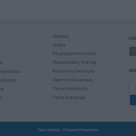
Δράσεις
CO
Άρθρα
Επιχειρηματικότητας
Παρουσιάσεις Startup
ις
NE
Κοινωνική Οικονομία
εχνολογία
Αγροτική Οικονομία
ίδευσης
Τοπική Ανάπτυξη
τα
ης
Υγεία-Διατροφή
Όροι Χρήσης
-
Πολιτική Απορρήτου