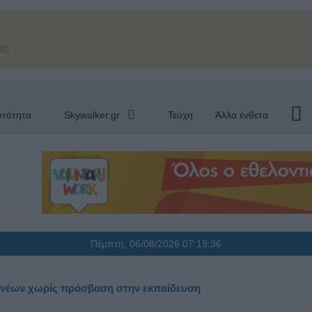
40
υτότητα
Skywalker.gr
Τεύχη
Άλλα ένθετα
Πέμπτη, 06/08/2026
07:19:37
. νέων χωρίς πρόσβαση στην εκπαίδευση