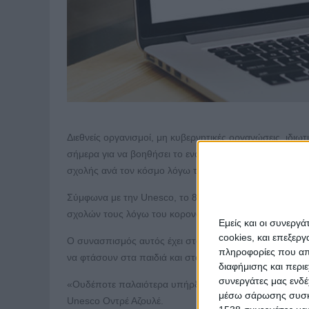
Διεθνείς οργανισμοί, μη κυβερνητικές οργανώσεις, ιδιω
σήμερα για να βοηθήσει το ενάμισι δισεκατομμύριο των
σχολής ανά τον κόσμο λόγω της πανδημίας του κορονο
Σύμφωνα με την Unesco, το 87% των μαθητών και των 
σχολών τους λόγω του κορονοϊού, δηλαδή περισσότερο
Εμείς και οι συνεργ
cookies, και επεξε
Ο συνασπισμός αυτός έχει στόχο να «βοηθήσει τα κράτ
πληροφορίες που απο
να φτάσουν στα παιδιά και στους νέους που διατρέχου
διαφήμισης και περι
συνεργάτες μας ενδέ
«Ουδέποτε παλαιότερα υπήρξαμε μάρτυρες μιας τέτοιας
μέσω σάρωσης συσκευ
Unesco Οντρέ Αζουλέ.