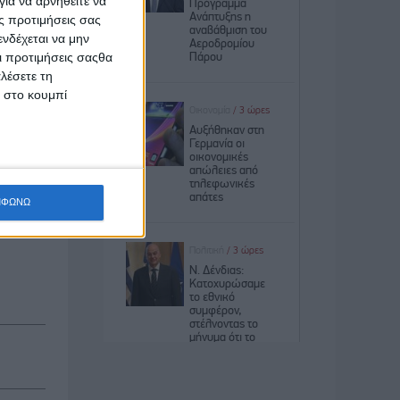
ια να αρνηθείτε να
ς προτιμήσεις σας
ν
νδέχεται να μην
ην
Οι προτιμήσεις σαςθα
ς».
λέσετε τη
κ στο κουμπί
έχουν
μοστείας
κεια
η είναι
ΜΦΩΝΩ