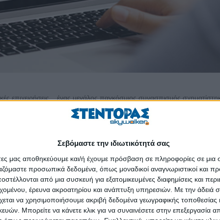
τικές επιχειρήσεις... ένας μεγάλος παγκόσμιος συνασπισμός σχηματίστη
 παιδιών και των φοιτητών που στερούνται σχολείου ή ανώτερης και αν
ϊού, ανακοίνωσε η Unesco.
φοιτητών παγκοσμίως επηρεάζεται από το κλείσιμο των σχολείων ή τω
Σεβόμαστε την ιδιωτικότητά σας
 από 1,5 δισ. μαθητιώσας και σπουδάζουσας νεολαίας σε 165 χώρες.
άτες μας αποθηκεύουμε και/ή έχουμε πρόσβαση σε πληροφορίες σε μια
ργαζόμαστε προσωπικά δεδομένα, όπως μοναδικοί αναγνωριστικοί και 
η να αναπτύξουν τις καλύτερες λύσεις εκπαίδευσης από απόσταση και 
στέλλονται από μια συσκευή για εξατομικευμένες διαφημίσεις και περ
ν τον μεγαλύτερο κίνδυνο», αναφέρει σε ανακοίνωση η Unesco.
εχομένου, έρευνα ακροατηρίου και ανάπτυξη υπηρεσιών.
Με την άδειά σα
χεται να χρησιμοποιήσουμε ακριβή δεδομένα γεωγραφικής τοποθεσίας 
 κλίμακας διατάραξης της εκπαίδευσης», δήλωσε η γενική διευθύντρια 
ών. Μπορείτε να κάνετε κλικ για να συναινέσετε στην επεξεργασία απ