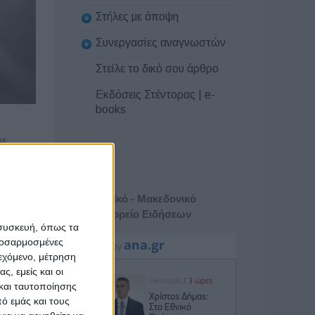
Στήλες με άποψη
Συνεργασίες αναγνωστών
Στείλε το δικό σου άρθρο
Εκδόσεις Στέντορας | e-
books
κε
ώτατης
Αθηναϊκό - Μακεδονικό
ν
Πρακτορείο Ειδήσεων
 συσκευή, όπως τα
προσαρμοσμένες
αυτές
ιεχόμενο, μέτρηση
ς, εμείς και οι
και ταυτοποίησης
της
ό εμάς και τους