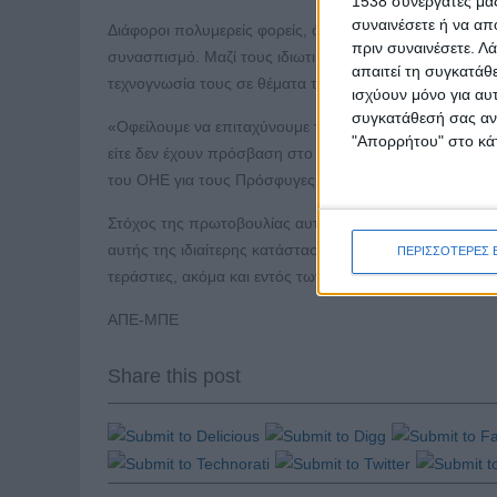
1538 συνεργάτες μας
συναινέσετε ή να απ
Διάφοροι πολυμερείς φορείς, όπως η Unicef, ο Παγκόσ
πριν συναινέσετε.
Λά
συνασπισμό. Μαζί τους ιδιωτικές εταιρίες (Microsoft
απαιτεί τη συγκατάθ
τεχνογνωσία τους σε θέματα τεχνολογίας, και φιλανθρ
ισχύουν μόνο για αυ
συγκατάθεσή σας ανά
«Οφείλουμε να επιταχύνουμε τους τρόπους για να μοιρα
"Απορρήτου" στο κάτ
είτε δεν έχουν πρόσβαση στο διαδίκτυο», δήλωσε η Αμε
του ΟΗΕ για τους Πρόσφυγες (HCR), που θέσπισε μια ε
Στόχος της πρωτοβουλίας αυτής είναι «η εξεύρεση ισό
αυτής της ιδιαίτερης κατάστασης, καθώς οι ανισότητε
ΠΕΡΙΣΣΟΤΕΡΕΣ 
τεράστιες, ακόμα και εντός των ανεπτυγμένων χωρών.
ΑΠΕ-ΜΠΕ
Share this post