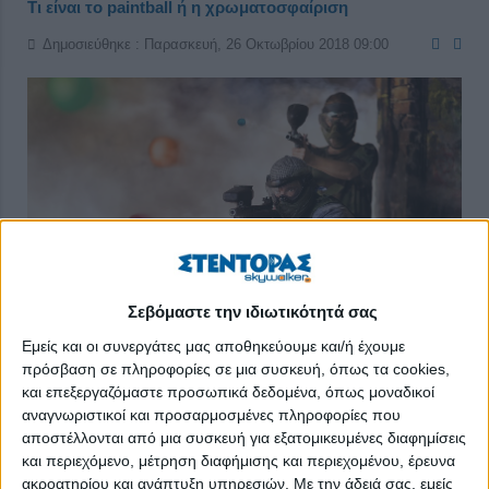
Τι είναι το paintball ή η χρωματοσφαίριση
Δημοσιεύθηκε : Παρασκευή, 26 Οκτωβρίου 2018 09:00
Σεβόμαστε την ιδιωτικότητά σας
Εμείς και οι συνεργάτες μας αποθηκεύουμε και/ή έχουμε
πρόσβαση σε πληροφορίες σε μια συσκευή, όπως τα cookies,
Η χρωματοσφαίριση (paintball) είναι ένα ομαδικό άθλημα που
και επεξεργαζόμαστε προσωπικά δεδομένα, όπως μοναδικοί
αναγνωριστικοί και προσαρμοσμένες πληροφορίες που
παίζεται σε πεδία ή ειδικά διαμορφωμένους χώρους από δύο
αποστέλλονται από μια συσκευή για εξατομικευμένες διαφημίσεις
ομάδες, σκοπός των οποίων, ανάλογα το είδος του παιχνιδιού,
και περιεχόμενο, μέτρηση διαφήμισης και περιεχομένου, έρευνα
συνήθως είναι η κατάκτηση της σημαίας ή το βάψιμο
ακροατηρίου και ανάπτυξη υπηρεσιών.
Με την άδειά σας, εμείς