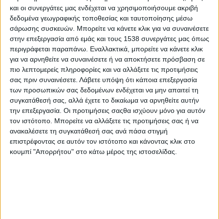
ολόκληρης της αντίπαλης ομάδας.
και οι συνεργάτες μας ενδέχεται να χρησιμοποιήσουμε ακριβή
δεδομένα γεωγραφικής τοποθεσίας και ταυτοποίησης μέσω
Ο σκοπός αυτός επιτυγχάνεται μέσα από τους «μαρκαδόρους»
σάρωσης συσκευών. Μπορείτε να κάνετε κλικ για να συναινέσετε
(markers), οι οποίοι πετούν μπίλιες γεμάτες χρώμα. Η
στην επεξεργασία από εμάς και τους 1538 συνεργάτες μας όπως
χρωμομπίλια (paintball) αποτελείται από βιοδιασπώμενο υλικό
περιγράφεται παραπάνω. Εναλλακτικά, μπορείτε να κάνετε κλικ
που περιέχει υδροδιαλυτό και οικολογικό χρώμα. Το περίβλημα
για να αρνηθείτε να συναινέσετε ή να αποκτήσετε πρόσβαση σε
της χρωμομπίλιας είναι μια μαλακή ζελατίνη η οποία σπάει κατά
πιο λεπτομερείς πληροφορίες και να αλλάξετε τις προτιμήσεις
σας πριν συναινέσετε.
Λάβετε υπόψη ότι κάποια επεξεργασία
την κρούση πάνω σε σκληρή επιφάνεια ή σε κάποιο παίκτη,
των προσωπικών σας δεδομένων ενδέχεται να μην απαιτεί τη
χρωματίζοντας την επιφάνεια πρόσκρουσης.
συγκατάθεσή σας, αλλά έχετε το δικαίωμα να αρνηθείτε αυτήν
την επεξεργασία. Οι προτιμήσεις σαςθα ισχύουν μόνο για αυτόν
Ο μαρκαδόρος είναι το αντικείμενο που χρησιμοποιείται στο
τον ιστότοπο. Μπορείτε να αλλάξετε τις προτιμήσεις σας ή να
παιχνίδι της χρωματοσφαίρισης για να μαρκάρει τον αντίπαλο
ανακαλέσετε τη συγκατάθεσή σας ανά πάσα στιγμή
παίκτη με χρώμα. Χρησιμοποιεί συμπιεσμένο αέρα (HPA) για
επιστρέφοντας σε αυτόν τον ιστότοπο και κάνοντας κλικ στο
να εξωθήσει τη χρωμομπίλια μέσω μιας κάνης με ταχύτητα όχι
κουμπί "Απορρήτου" στο κάτω μέρος της ιστοσελίδας.
μεγαλύτερη των 100 μέτρων το δευτερόλεπτο.
Ασφάλεια
Η χρωματοσφαίριση θεωρείται ένα από τα πιο ασφαλή ομαδικά
αθλήματα. Σύμφωνα με πολλές μελέτες, η μέση συχνότητα
τραυματισμού υπολογίζεται σε 0,2 περιστατικά ανά 1.000