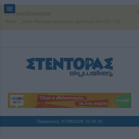
Προειδοποίηση
JUser: :_load: Αδυναμία φόρτωσης χρήστη με Α/Α (ID): 731
Παρασκευή, 07/08/2026
10:34:26