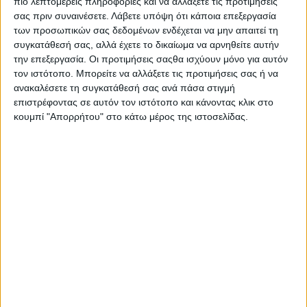
πιο λεπτομερείς πληροφορίες και να αλλάξετε τις προτιμήσεις
σας πριν συναινέσετε.
Λάβετε υπόψη ότι κάποια επεξεργασία
των προσωπικών σας δεδομένων ενδέχεται να μην απαιτεί τη
συγκατάθεσή σας, αλλά έχετε το δικαίωμα να αρνηθείτε αυτήν
την επεξεργασία. Οι προτιμήσεις σαςθα ισχύουν μόνο για αυτόν
τον ιστότοπο. Μπορείτε να αλλάξετε τις προτιμήσεις σας ή να
ανακαλέσετε τη συγκατάθεσή σας ανά πάσα στιγμή
επιστρέφοντας σε αυτόν τον ιστότοπο και κάνοντας κλικ στο
9 έως 15 Ιουλίου 2018, Αθήνα & Σύρος
κουμπί "Απορρήτου" στο κάτω μέρος της ιστοσελίδας.
«The world meets your start-up»
Το Τμήμα Μηχανικών Πληροφοριακών και Επικοινωνιακών
Συστημάτων με την υποστήριξη του Τμήματος Μηχανικών
Σχεδίασης Προϊόντων και Συστημάτων του Πανεπιστημίου
Αιγαίου οργανώνει για 6η συνεχόμενη χρονιά το Διεθνές Θερινό
Σχολείο Ηλεκτρονικής Επιχειρηματικότητας eBiz2018
(
ebizsummerschool.com)
στην Αθήνα και στο όμορφο νησί της
Σύρου.
Οι συμμετέχοντες θα έχουν την ευκαιρία να καταρτιστούν σε
γνωστικά αντικείμενα αιχμής με υψηλή ζήτηση στα