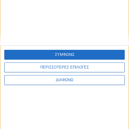
αρτιότερη ακαδημαϊκή ή/και επαγγελματική εξέλιξή τους.
Για περισσότερες πληροφορίες:
Website:
http://ebizsummerschool.com
E-mail:
ebiz2018@aegean.gr
Share this post
ΣΥΜΦΩΝΩ
ΠΕΡΙΣΣΟΤΕΡΕΣ ΕΠΙΛΟΓΕΣ
ΔΙΑΦΩΝΩ
Facebook Social Comments
eBiz2018
theworldmeetsyourstartup
Προηγούμενο
Επόμενο