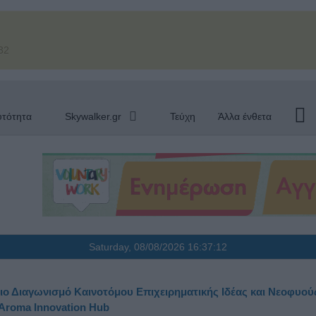
32
υτότητα
Skywalker.gr
Τεύχη
Άλλα ένθετα
Saturday, 08/08/2026
16:37:13
ο Διαγωνισμό Καινοτόμου Επιχειρηματικής Ιδέας και Νεοφυού
Aroma Innovation Hub