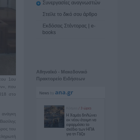
Συνεργασίες αναγνωστών
Στείλε το δικό σου άρθρο
Εκδόσεις Στέντορας | e-
books
Αθηναϊκό - Μακεδονικό
Πρακτορείο Ειδήσεων
του 1ου
ών», που
018 στο
 ανάγκη
 Βασίλης
δρος του
απληρωτή