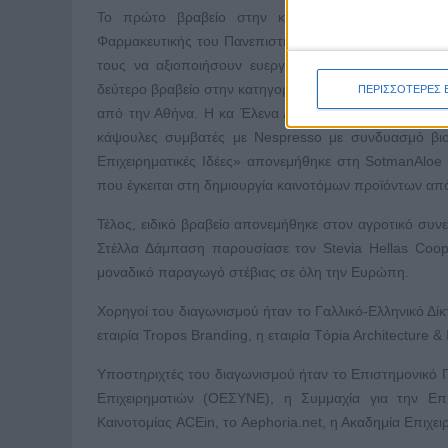
Το πρώτο βραβείο στην κατηγορία «Καινοτόμες Επ
Φαρμακευτικής του Πανεπιστημίου Πατρών. Ο κ. Κωνσ
τους να αξιοποιήσουν ευεργετικά φυτικά εκχυλίσμ
δεύτερο βραβείο στην κατηγορία «Καινοτόμες Επιχειρημ
ΠΕΡΙΣΣΟΤΕΡΕΣ 
από την Αθήνα. Η κα Έλενα Λέκκα παρουσίασε την επι
κάψουλες συμβατές με Nespresso με συνδυασμό βιολ
Επιχειρηματικές Ιδέες» απονεμήθηκε στη SotmanAloe
που έγκειται στη δημιουργία καινοτόμων προϊόντων απ
Τέλος, ειδικό βραβείο απονεμήθηκε στον αγροτικό συνε
Στέλλα Δάμπαση παρουσίασε τον Stevia Hellas Coop.
μοναδικό παραγωγό στέβιας σε όλη την Ευρώπη.
Χορηγοί του διαγωνισμού ήταν το Γαλλικό-Ελληνικό Δίκ
εταιρία Tropos Branding, η εταιρία Tόpia Architecture &
Υποστηριχτές του διαγωνισμού ήταν το Επιστημονικό 
Επιχειρηματιών (ΟΕΣΥΝΕ), η Συμμαχία για την Επιχ
Καινοτομίας ACEin, το Aephoria.net, η Ακαδημία Επιχει