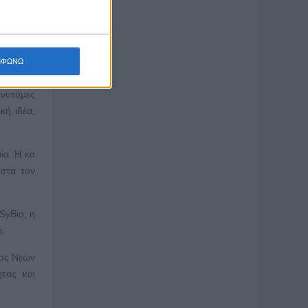
οιτητών
την ιδέα
ρου. Το
φοιτητών
ΜΦΩΝΩ
μάτων σε
ινοτόμες
κή ιδέα,
ία. Η κα
ιστα τον
SyBio, η
b.
μος Νέων
ητας και