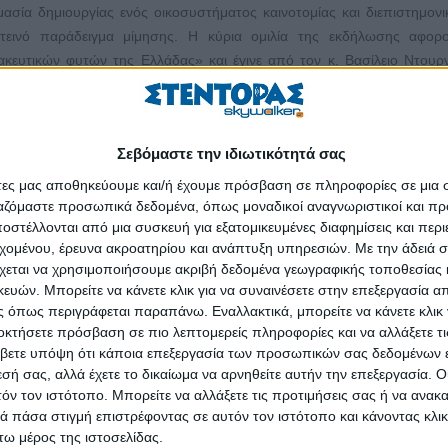
ασία δημιουργίας ενός οικοσυστήματος καινοτομίας και διεπιστημονι
ινό παράδειγμα μίμησης. Η κύρια ομιλία της εκδήλωσης αφορο
κευτικών φυτών της Ελλάδας» και έγινε από τον κ. Βασίλειο Ντουρ
 Δ.Σ. της ΒΙΟΡΥΛ Α.Ε.
γών, των κριτών και των νικητών. Στον διαγωνισμό υποβλήθηκαν 17
της «Καινοτόμου Επιχειρηματικής Ιδέας», 7 στην κατηγορία των «
Σεβόμαστε την ιδιωτικότητά σας
ια και 1 στην κατηγορία των 5-7 ετών. Η αξιολόγηση των νικητών έ
άτες μας αποθηκεύουμε και/ή έχουμε πρόσβαση σε πληροφορίες σε μια
ργαζόμαστε προσωπικά δεδομένα, όπως μοναδικοί αναγνωριστικοί και 
στέλλονται από μια συσκευή για εξατομικευμένες διαφημίσεις και περ
ρήσεις» απονεμήθηκε στη Hyssopus Organics, που εδρεύει στις Σέρρ
εχομένου, έρευνα ακροατηρίου και ανάπτυξη υπηρεσιών.
Με την άδειά σα
ιδέα της Hyssopus Organics, η οποία έγκειται στην πολλαπλή αξιοπο
χεται να χρησιμοποιήσουμε ακριβή δεδομένα γεωγραφικής τοποθεσίας 
μεθόδους και τον κατά περίπτωση συνδυασμό τους με υπερτροφές. Το
ών. Μπορείτε να κάνετε κλικ για να συναινέσετε στην επεξεργασία απ
, που εδρεύει στον Βόλο. Οι κ. Χριστόδουλος Βηλάρας και Μανώλ
 όπως περιγράφεται παραπάνω. Εναλλακτικά, μπορείτε να κάνετε κλικ γ
ε πρωταρχικό κριτήριο την αρμονία των υλικών, βασισμένων στην 
οκτήσετε πρόσβαση σε πιο λεπτομερείς πληροφορίες και να αλλάξετε τι
βετε υπόψη ότι κάποια επεξεργασία των προσωπικών σας δεδομένων ε
χνητών γλυκαντικών ουσιών. Το τρίτο βραβείο απονεμήθηκε στις 
εσή σας, αλλά έχετε το δικαίωμα να αρνηθείτε αυτήν την επεξεργασία. 
Φυτικά Καλλυντικά. Η κα Καλλιόπη Σεμερτζίδου παρουσίασε το πολυλει
τόν τον ιστότοπο. Μπορείτε να αλλάξετε τις προτιμήσεις σας ή να ανακα
ει την πρωτογενή παραγωγή, τη μεταποίηση και την παροχή υπηρεσιώ
 πάσα στιγμή επιστρέφοντας σε αυτόν τον ιστότοπο και κάνοντας κλι
τικά δημιουργεί υγιεινά καινοτόμα καλλυντικά.
ω μέρος της ιστοσελίδας.