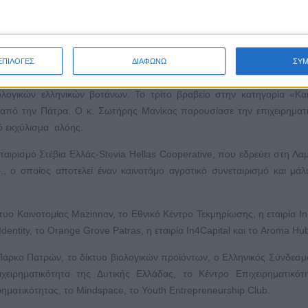
ιχειρηματικές Ιδέες» απονεμήθηκε στην AgroMist, μία ομάδα φ
ταντίνος Μεσιακάρης, που αντιπροσώπευσε την ομάδα, παρουσίασε 
ατα ως φυσικά πρόσθετα στα υγρά αναπλήρωσης ηλεκτρονικού τσιγά
ατικές Ιδέες» απονεμήθηκε στην O|H| Live, μία ομάδα μεταπτυχιακών 
ΕΠΙΛΟΓΕΣ
ΔΙΑΦΩΝΩ
ΣΥ
χειρηματική ιδέα τής O|H| Live, που έγκειται στη δημιουργία αφεψη
ογικών ελληνικών βοτάνων. Το τρίτο βραβείο στην κατηγορία «Κα
 από την Πάτρα. Ο κ. Σωτήρης Μανίκας παρουσίασε την επιχειρηματι
ό εκχύλισμα αλόης.
ταιρισμό Στέβια Ελλάς-Stevia Hellas Cooperative, που εδρεύει στη Λαμ
, ο οποίος αποτελεί έναν καινοτόμο αγροτικό συνεταιρισμό και μάλ
τυο Καινοτομίας Mazinnov, το Εθνικό Κέντρο Τεκμηρίωσης, η εταιρία In
 Identity, το Orange Grove Patras, η εταιρία In4Capital και το Aroma Ηu
Πάρκο Πατρών, το δίκτυο βιολογικών προϊόντων, o Ελληνικός Σύνδεσ
ειρηματικότητα της Δυτικής Ελλάδας, το Κέντρο Επιχειρηματικότ
ρηματικότητας, το Mindspace, το Youth Entrepreneurship Club.