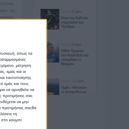
κότητας,
ύσε τις
ντόγλου,
 έγκυρες
Νεοφυών
γινε από
 συσκευή, όπως τα
προσαρμοσμένες
ιεχόμενο, μέτρηση
ες. Η κα
ς, εμείς και οι
ίηση των
και ταυτοποίησης
 δεύτερο
ό εμάς και τους
ης Μάνος
ια να αρνηθείτε να
αρχή των
ς προτιμήσεις σας
νδέχεται να μην
νεοφυείς
Οι προτιμήσεις σαςθα
τουργικό
λέσετε τη
ν, ενώ η
κ στο κουμπί