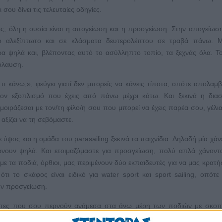
σου δίνει τις τελευταίες οδηγίες.
εις, όλη η ουσία είναι η απογείωση και η προσγείωση. Στην απογείω
το αλεξίπτωτο και σε κλάσματα δευτερολέπτου σε τραβά πάνω. Μ
τρα ψηλά και, βλέποντας αυτό το ασύλληπτο τοπίο, τα ξεχνάς όλα. 
πόλαυση.
ι κάνω;», φεύγει γιατί δεν μπορείς να κάνεις τίποτα, οπότε απολαμβ
τον εξοπλισμό που έχεις από πάνω μέχρι κάτω. Και ξεκινά η δια
οιράζεσαι με τον/τη φίλο/η σου που μπορεί να έχεις παρέα σου, γέλι
αξίζει να τη σεβόμαστε.
 ύψος και η ομάδα του parasailing ξεκινά τα παιχνίδια. Δηλαδή μία χάν
ώνουν ψηλά. Και ετοιμαζόμαστε για προσγείωση, πολύ απλά χάνοντ
 τα ποδιά, όρθιοι, μας περιμένουν δύο εκπαιδευτές για να μας κρατή
 το σκάφος είναι ειδικό για water sport και sport sailing, οπότε
ην προσγείωση.
μάντες που σου περνούν ανάμεσα στα άνω μέρη των ποδιών με σκο
χει και η ειδική ζώνη ασφαλείας.