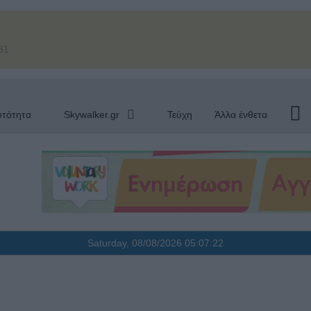
31
υτότητα
Skywalker.gr
Τεύχη
Άλλα ένθετα
Saturday, 08/08/2026
05:07:23