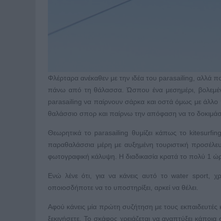
Φλέρταρα ανέκαθεν με την ιδέα του parasailing, αλλά 
πάνω από τη θάλασσα. Ώσπου ένα μεσημέρι, βολεμένη
parasailing να παίρνουν σάρκα και οστά όμως με άλλ
θαλάσσιο σπορ και παίρνω την απόφαση να το δοκιμά
Θεωρητικά το parasailing θυμίζει κάπως το kitesurfi
παραθαλάσσια μέρη με αυξημένη τουριστική προσέλευσ
φωτογραφική κάλυψη. Η διαδικασία κρατά το πολύ 1 ώρ
Ενώ λένε ότι, για να κάνεις αυτό το water sport, 
οποιοσδήποτε να το υποστηρίξει, αρκεί να θέλει.
Αφού κάνεις μία πρώτη συζήτηση με τους εκπαιδευτές κα
ξεκινήσετε. Το σκάφος χρειάζεται να αναπτύξει κάποια