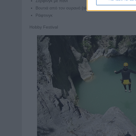
Σέρφινγκ με πανί
Βουτιά από τον ουρανό (skydiving)
Ράφτινγκ
Hobby Festival