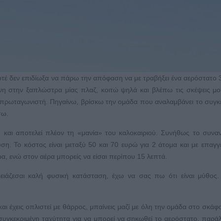
ποτέ δεν επιδίωξα να πάρω την απόφαση να με τραβήξει ένα αερόστατο 
 στην ξαπλώστρα μίας πλαζ, κοιτώ ψηλά και βλέπω τις σκέψεις μο
ο πρωταγωνιστή. Πηγαίνω, βρίσκω την ομάδα που αναλαμβάνει το συγκ
σω.
ng και αποτελεί πλέον τη «μανία» του καλοκαιριού. Συνήθως το συνα
η. Το κόστος είναι μεταξύ 50 και 70 ευρώ για 2 άτομα και με επαγγ
α, ενώ στον αέρα μπορείς να είσαι περίπου 15 λεπτά.
χρειάζεσαι καλή φυσική κατάσταση, έχω να σας πω ότι είναι μύθος
ι έχεις οπλιστεί με θάρρος, μπαίνεις μαζί με όλη την ομάδα στο σκάφο
 συγκεκριμένη ταχύτητα για να μπορεί να σηκωθεί το αερόστατο, παρά