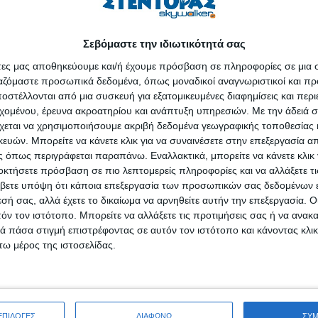
α τα δεις όλα από ψηλά, τόλμησέ το.
Σεβόμαστε την ιδιωτικότητά σας
άτες μας αποθηκεύουμε και/ή έχουμε πρόσβαση σε πληροφορίες σε μια
ια χαρά, θα πρότεινα οι γυναίκες να φορέσουν και ένα μπλουζάκι.
ργαζόμαστε προσωπικά δεδομένα, όπως μοναδικοί αναγνωριστικοί και 
στέλλονται από μια συσκευή για εξατομικευμένες διαφημίσεις και περ
εχομένου, έρευνα ακροατηρίου και ανάπτυξη υπηρεσιών.
Με την άδειά σα
ά ηλικίας των 8 χρονών και άνω με υποχρεωτική συνοδεία κηδεμόνα.
χεται να χρησιμοποιήσουμε ακριβή δεδομένα γεωγραφικής τοποθεσίας 
ών. Μπορείτε να κάνετε κλικ για να συναινέσετε στην επεξεργασία απ
του καπετάνιου, γενικά καλό είναι να μην υπερβαίνονται τα 110 κιλά αν
 όπως περιγράφεται παραπάνω. Εναλλακτικά, μπορείτε να κάνετε κλικ γ
λυψη.
οκτήσετε πρόσβαση σε πιο λεπτομερείς πληροφορίες και να αλλάξετε τι
οτε ομάδα.
βετε υπόψη ότι κάποια επεξεργασία των προσωπικών σας δεδομένων ε
εσή σας, αλλά έχετε το δικαίωμα να αρνηθείτε αυτήν την επεξεργασία. 
ύν δυσμενείς καιρικές συνθήκες, καθώς και πριν από την ανατολή και
τόν τον ιστότοπο. Μπορείτε να αλλάξετε τις προτιμήσεις σας ή να ανακα
 πάσα στιγμή επιστρέφοντας σε αυτόν τον ιστότοπο και κάνοντας κλι
ω μέρος της ιστοσελίδας.
:
ΕΠΙΛΟΓΕΣ
ΔΙΑΦΩΝΩ
ΣΥ