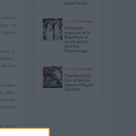
ση απλώς
έχρι να
Το πρώτο
άνεις το
σκέδαση,
α δυνατά
εις ύψος
ας ύψος
σουν και
 υπάρχει
πό να σε