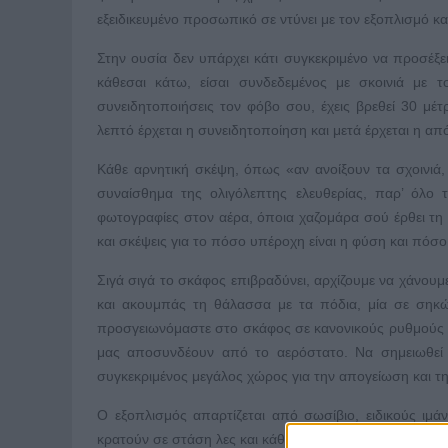
εξειδικευμένο προσωπικό σε ντύνει με τον εξοπλισμό και 
Στην ουσία δεν υπάρχει κάτι συγκεκριμένο να προσέξ
κάθεσαι κάτω, είσαι συνδεδεμένος με σκοινιά με 
συνειδητοποιήσεις τον φόβο σου, έχεις βρεθεί 30 μέ
λεπτό έρχεται η συνειδητοποίηση και μετά έρχεται η α
Κάθε αρνητική σκέψη, όπως «αν ανοίξουν τα σχοινιά, τ
συναίσθημα της ολιγόλεπτης ελευθερίας, παρ’ όλο 
φωτογραφίες στον αέρα, όποια χαζομάρα σού έρθει τη μ
και σκέψεις για το πόσο υπέροχη είναι η φύση και πόσο 
Σιγά σιγά το σκάφος επιβραδύνει, αρχίζουμε να χάνουμε
και ακουμπάς τη θάλασσα με τα πόδια, μία σε σηκ
προσγειωνόμαστε στο σκάφος σε κανονικούς ρυθμούς με
μας αποσυνδέουν από το αερόστατο. Να σημειωθεί ότι
συγκεκριμένος μεγάλος χώρος για την απογείωση και τ
Ο εξοπλισμός απαρτίζεται από σωσίβιο, ειδικούς ι
κρατούν σε στάση λες και κάθεσαι σε καρεκλάκι και υπάρ