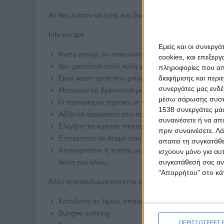
Αν θες λοιπόν να έχεις ένα διαφορετικό καλοκαίρι και ν
Info και tips
Εμείς και οι συνεργ
Άνετα ρούχα, αν είναι καλοκαίρι, με το μαγιό είναι μ
cookies, και επεξε
Δεν χρειάζεται πολύ καλή φυσική κατάσταση.
πληροφορίες που απο
διαφήμισης και περι
Είναι water sport που μπορούν να κάνουν και παιδι
συνεργάτες μας ενδέ
Μπορούν να βρίσκονται μαζί μέχρι και 3 άτομα.
μέσω σάρωσης συσκευ
Ο περιορισμός σχετικά με το βάρος είναι στην κρίση 
1538 συνεργάτες μας
Αξίζει να αγοράσετε στο πακέτο τη φωτογραφική κά
συναινέσετε ή να απ
Ελέγξετε τις κριτικές στα social media για την εκάστ
πριν συναινέσετε.
Λά
Επιτρέπεται σε άτομο που γνωρίζει κολύμβηση.
απαιτεί τη συγκατάθ
Απαγορεύεται η πτήση με αλεξίπτωτο όταν επικρατο
ισχύουν μόνο για αυ
συγκατάθεσή σας ανά
δύση του ηλίου.
"Απορρήτου" στο κάτ
Άλλα προτεινόμενα extreme sports για το καλοκαίρι σου
Κατάδυση σε λίμνες σπηλαίων
Bungee jumping
ΠΕΡΙΣΣΟΤΕΡΕΣ 