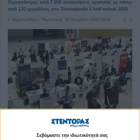
Περισσότερες από 7.000 συναντήσεις εργασίας με πάνω
από 120 εργοδότες στο Thessaloniki #JobFestival 2025
Δημοσιεύθηκε : Παρασκευή, 28 Νοεμβρίου 2025 09:54
Με ιδιαίτερη επιτυχία πραγματοποιήθηκε το μεγαλύτερο και
Σεβόμαστε την ιδιωτικότητά σας
πληρέστερο φεστιβάλ για την εργασία, το
Thessaloniki