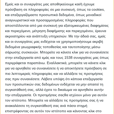
#
JobFestival
2025
, εκπληρώνοντας τις προσδοκίες των
Εμείς και οι συνεργάτες μας αποθηκεύουμε και/ή έχουμε
επισκεπτών του που αναζητούν μια επιτυχημένη
πρόσβαση σε πληροφορίες σε μια συσκευή, όπως τα cookies,
επαγγελματική σταδιοδρομία.
και επεξεργαζόμαστε προσωπικά δεδομένα, όπως μοναδικοί
αναγνωριστικοί και προσαρμοσμένες πληροφορίες που
Η φετινή ανταπόκριση τόσο από τις εταιρίες όσο και από τους
αποστέλλονται από μια συσκευή για εξατομικευμένες διαφημίσεις
υποψηφίους για εργασία ήταν εντυπωσιακή. Περισσότεροι από
και περιεχόμενο, μέτρηση διαφήμισης και περιεχομένου, έρευνα
ακροατηρίου και ανάπτυξη υπηρεσιών.
Με την άδειά σας, εμείς
120 εργοδότες
από όλους τους κλάδους συμμετείχαν στο
και οι συνεργάτες μας ενδέχεται να χρησιμοποιήσουμε ακριβή
Thessaloniki
#
JobFestival
2025
, αναζητώντας προσωπικό
δεδομένα γεωγραφικής τοποθεσίας και ταυτοποίησης μέσω
για άμεση ή μελλοντική συνεργασία. Κατά τη διάρκεια της
σάρωσης συσκευών. Μπορείτε να κάνετε κλικ για να συναινέσετε
διοργάνωσης πραγματοποιήθηκαν
πάνω από
7.000
στην επεξεργασία από εμάς και τους 1538 συνεργάτες μας όπως
συναντήσεις εργασίας
, ενώ στις δύο ημέρες της εκδήλωσης
περιγράφεται παραπάνω. Εναλλακτικά, μπορείτε να κάνετε κλικ
σημειώθηκαν περισσότερες από
340 ώρες υποστήριξης
για να αρνηθείτε να συναινέσετε ή να αποκτήσετε πρόσβαση σε
υποψηφίων
και πάνω από
800 συμμετοχές σε
workshops
.
πιο λεπτομερείς πληροφορίες και να αλλάξετε τις προτιμήσεις
σας πριν συναινέσετε.
Λάβετε υπόψη ότι κάποια επεξεργασία
Η εκδήλωση διοργανώθηκε από το
skywalker
.
gr
– Εργασία
των προσωπικών σας δεδομένων ενδέχεται να μην απαιτεί τη
στην Ελλάδα
στις
1
4
και
15 Νοεμβρίου
, στο
Συνεδριακό
συγκατάθεσή σας, αλλά έχετε το δικαίωμα να αρνηθείτε αυτήν
την επεξεργασία. Οι προτιμήσεις σαςθα ισχύουν μόνο για αυτόν
Κέντρο Ιωάννης Βελλίδης
, φέτος υπό την αιγίδα της
τον ιστότοπο. Μπορείτε να αλλάξετε τις προτιμήσεις σας ή να
Περιφέρειας Κεντρικής Μακεδονίας
και του
Δήμου
ανακαλέσετε τη συγκατάθεσή σας ανά πάσα στιγμή
Θεσσαλονίκης.
επιστρέφοντας σε αυτόν τον ιστότοπο και κάνοντας κλικ στο