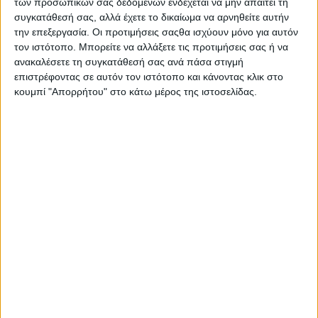
των προσωπικών σας δεδομένων ενδέχεται να μην απαιτεί τη
δημοφιλέστερων δημόσιων και ιδιωτικών πανεπιστημίων της
συγκατάθεσή σας, αλλά έχετε το δικαίωμα να αρνηθείτε αυτήν
την επεξεργασία. Οι προτιμήσεις σαςθα ισχύουν μόνο για αυτόν
χώρας, ΣΑΕΚ καθώς και άλλων εκπαιδευτικών οργανισμών.
τον ιστότοπο. Μπορείτε να αλλάξετε τις προτιμήσεις σας ή να
Οι επισκέπτες-μαθητές είχαν την ευκαιρία να ενημερωθούν για
ανακαλέσετε τη συγκατάθεσή σας ανά πάσα στιγμή
επιστρέφοντας σε αυτόν τον ιστότοπο και κάνοντας κλικ στο
θεματικές αναφορικά με τη συμπλήρωση του μηχανογραφικού
κουμπί "Απορρήτου" στο κάτω μέρος της ιστοσελίδας.
δελτίου, το περιεχόμενο των σχολών του μέλλοντος και τα
σύγχρονα εκπαιδευτικά εργαλεία. Η συμμετοχή τους στις
ομιλίες και στα εργαστήρια επαγγελματικού προσανατολισμού,
τους παρείχε τη δυνατότητα να ξεκαθαρίσουν το τοπίο της
εκπαιδευτικής και επαγγελματικής τους αναζήτησης.
Οι φοιτητές-σπουδαστές γνώρισαν σύγχρονους τρόπους
σύνταξης του βιογραφικού τους σημειώματος, νέες τεχνικές
αναζήτησης εργασίας και παράλληλα, είχαν την ευκαιρία να
ενημερωθούν σχετικά με τους τρόπους προσωπικής
ανάπτυξης και εξέλιξης των δεξιοτήτων τους.
Καθ’ όλη τη διάρκεια του
My Gap Feel & Fill Festival,
οι
επισκέπτες παρακολούθησαν και συμμετείχαν σε δρώμενα,