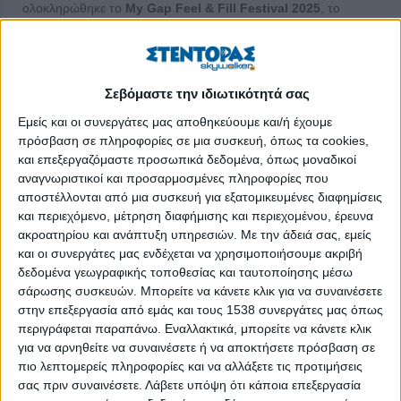
ολοκληρώθηκε το
My Gap Feel & Fill Festival 2025
, το
φεστιβάλ εκπαίδευσης που ανέδειξε τις σύγχρονες τάσεις, τις
νέες ευκαιρίες και τις πραγματικές ανάγκες των νέων στη
διαμόρφωση της εκπαιδευτικής και επαγγελματικής τους
Σεβόμαστε την ιδιωτικότητά σας
πορείας. Περισσότεροι από 5.000 μαθητές, φοιτητές και
σπουδαστές συμμετείχαν ενεργά στις δράσεις του φεστιβάλ,
Εμείς και οι συνεργάτες μας αποθηκεύουμε και/ή έχουμε
λαμβάνοντας ουσιαστική καθοδήγηση από εξειδικευμένους
πρόσβαση σε πληροφορίες σε μια συσκευή, όπως τα cookies,
συμβούλους σταδιοδρομίας και επαγγελματικού
και επεξεργαζόμαστε προσωπικά δεδομένα, όπως μοναδικοί
αναγνωριστικοί και προσαρμοσμένες πληροφορίες που
προσανατολισμού.
αποστέλλονται από μια συσκευή για εξατομικευμένες διαφημίσεις
Η ολοκληρωμένη εκπαιδευτική δράση
My Gap Feel & Fill
και περιεχόμενο, μέτρηση διαφήμισης και περιεχομένου, έρευνα
ακροατηρίου και ανάπτυξη υπηρεσιών.
Με την άδειά σας, εμείς
Festival
, αφιερωμένη στον επαγγελματικό προσανατολισμό και
και οι συνεργάτες μας ενδέχεται να χρησιμοποιήσουμε ακριβή
τη συμβουλευτική, διοργανώθηκε για άλλη μία χρονιά από το
δεδομένα γεωγραφικής τοποθεσίας και ταυτοποίησης μέσω
skywalker
.
gr
– Εργασία στην Ελλάδα
την Τετάρτη 5 και την
σάρωσης συσκευών. Μπορείτε να κάνετε κλικ για να συναινέσετε
Πέμπτη 6 Νοεμβρίου 2025, στο Πολεμικό Μουσείο, με
στην επεξεργασία από εμάς και τους 1538 συνεργάτες μας όπως
ελεύθερη είσοδο για το κοινό.
περιγράφεται παραπάνω. Εναλλακτικά, μπορείτε να κάνετε κλικ
για να αρνηθείτε να συναινέσετε ή να αποκτήσετε πρόσβαση σε
Φέτος, το
My Gap Feel & Fill Festival,
το μεγαλύτερο
πιο λεπτομερείς πληροφορίες και να αλλάξετε τις προτιμήσεις
φεστιβάλ εκπαίδευσης της χρονιάς επεκτάθηκε σε δύο ημέρες
σας πριν συναινέσετε.
Λάβετε υπόψη ότι κάποια επεξεργασία
κατά τις οποίες, φιλοξένησε εκπροσώπους των