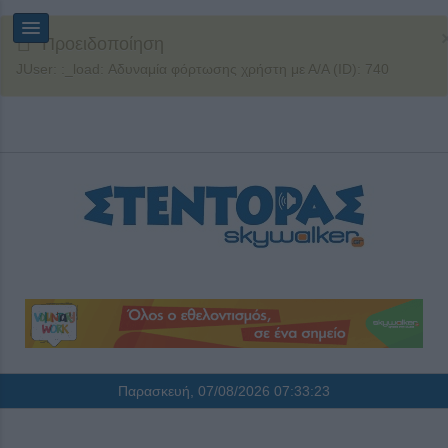
Προειδοποίηση
JUser: :_load: Αδυναμία φόρτωσης χρήστη με Α/Α (ID): 740
Παρασκευή, 07/08/2026
07:33:23