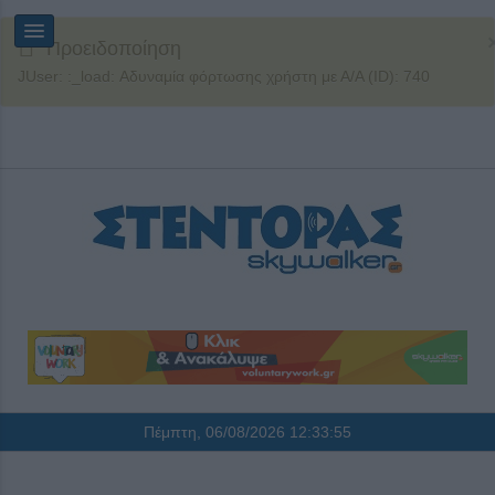
Προειδοποίηση
JUser: :_load: Αδυναμία φόρτωσης χρήστη με Α/Α (ID): 740
Πέμπτη, 06/08/2026
12:33:55