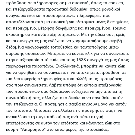
18 - 21 Δεκεμβρίου 2025
πρόσβαση σε πληροφορίες σε μια συσκευή, όπως τα cookies,
και επεξεργαζόμαστε προσωπικά δεδομένα, όπως μοναδικοί
ΩΔΕΙΟ ΑΘΗΝΩΝ
αναγνωριστικοί και προσαρμοσμένες πληροφορίες που
αποστέλλονται από μια συσκευή για εξατομικευμένες διαφημίσεις
Η διάθεση εισιτηρίων για το πιο εορταστικό
Athens
και περιεχόμενο, μέτρηση διαφήμισης και περιεχομένου, έρευνα
Science Festival
μόλις ξεκίνησε!
ακροατηρίου και ανάπτυξη υπηρεσιών.
Με την άδειά σας, εμείς
και οι συνεργάτες μας ενδέχεται να χρησιμοποιήσουμε ακριβή
Θέλετε να δείτε ένα χριστουγεννιάτικο δέντρο που αιωρείται ή να
δεδομένα γεωγραφικής τοποθεσίας και ταυτοποίησης μέσω
ανακαλύψετε με τα παιδιά σας τι συμβαίνει στον εγκέφαλό μας
σάρωσης συσκευών. Μπορείτε να κάνετε κλικ για να συναινέσετε
όταν οσμιζόμαστε μελομακάρονα; Μήπως να τρυπώσετε στην
στην επεξεργασία από εμάς και τους 1538 συνεργάτες μας όπως
Clowntific παράσταση του Orilo και της Arlequina, όπου
περιγράφεται παραπάνω. Εναλλακτικά, μπορείτε να κάνετε κλικ
λαμβάνουν χώρα πειράματα τα οποία ζωντανεύουν την
για να αρνηθείτε να συναινέσετε ή να αποκτήσετε πρόσβαση σε
πιο λεπτομερείς πληροφορίες και να αλλάξετε τις προτιμήσεις
επιστήμη με τον πιο διασκεδαστικό τρόπο; Θέλετε να γελάσετε με
σας πριν συναινέσετε.
Λάβετε υπόψη ότι κάποια επεξεργασία
τη Robotic Comedy του Γιάννη Σαρακατσάνη ή να λάβετε μέρος
των προσωπικών σας δεδομένων ενδέχεται να μην απαιτεί τη
σε ένα ΠΟΛΥ ΚΟΥΛ mega quiz γεωγραφικών γνώσεων;
συγκατάθεσή σας, αλλά έχετε το δικαίωμα να αρνηθείτε αυτήν
την επεξεργασία. Οι προτιμήσεις σαςθα ισχύουν μόνο για αυτόν
Η επιστημονική ομάδα του «The Christmas Lab»
τον ιστότοπο. Μπορείτε να αλλάξετε τις προτιμήσεις σας ή να
μετατρέπει, από 18 έως 21 Δεκεμβρίου, το Ωδείο Αθηνών
ανακαλέσετε τη συγκατάθεσή σας ανά πάσα στιγμή
στον πιο συναρπαστικό προορισμό οικογενειακής – και όχι
επιστρέφοντας σε αυτόν τον ιστότοπο και κάνοντας κλικ στο
μόνο - ψυχαγωγίας της πόλης. Ένα συναρπαστικό
κουμπί "Απορρήτου" στο κάτω μέρος της ιστοσελίδας.
τριήμερο γεμάτο ευφάνταστα
science
shows
και