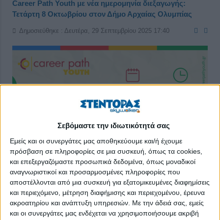
Career Path Youth με νέα ημερομηνία διεξαγωγής:
Τετάρτη 8 Οκτωβρίου στον Δήμο Αρχαίας Ολυμπίας
Δημοσιεύθηκε : Δευτέρα, 29 Σεπτεμβρίου 2025 17:40
Σεβόμαστε την ιδιωτικότητά σας
Εμείς και οι συνεργάτες μας αποθηκεύουμε και/ή έχουμε
πρόσβαση σε πληροφορίες σε μια συσκευή, όπως τα cookies,
και επεξεργαζόμαστε προσωπικά δεδομένα, όπως μοναδικοί
αναγνωριστικοί και προσαρμοσμένες πληροφορίες που
Επαγγελματικός προσανατολισμός και συμβουλευτική
αποστέλλονται από μια συσκευή για εξατομικευμένες διαφημίσεις
και περιεχόμενο, μέτρηση διαφήμισης και περιεχομένου, έρευνα
για μαθητές γυμνασίου και λυκείου
ακροατηρίου και ανάπτυξη υπηρεσιών.
Με την άδειά σας, εμείς
Το
skywalker.gr – Εργασία στην Ελλάδα
, στο πλαίσιο των
και οι συνεργάτες μας ενδέχεται να χρησιμοποιήσουμε ακριβή