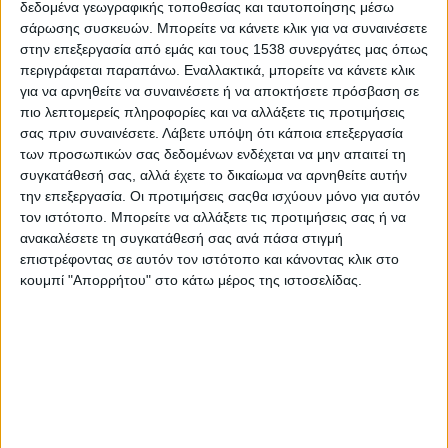
δεδομένα γεωγραφικής τοποθεσίας και ταυτοποίησης μέσω
πρωτοβουλιών που αφορούν την εκπαίδευση, σε συνεργασία
σάρωσης συσκευών. Μπορείτε να κάνετε κλικ για να συναινέσετε
με τον Δήμο Αρχαίας Ολυμπίας, διοργανώνει τη δράση
Career
στην επεξεργασία από εμάς και τους 1538 συνεργάτες μας όπως
Path
Youth
σε
νέα ημερομηνία διεξαγωγής
, την
Τετάρτη 8
περιγράφεται παραπάνω. Εναλλακτικά, μπορείτε να κάνετε κλικ
Οκτωβρίου
στην αίθουσα εκδηλώσεων του Δημαρχείου της
για να αρνηθείτε να συναινέσετε ή να αποκτήσετε πρόσβαση σε
Αρχαίας Ολυμπίας.
πιο λεπτομερείς πληροφορίες και να αλλάξετε τις προτιμήσεις
σας πριν συναινέσετε.
Λάβετε υπόψη ότι κάποια επεξεργασία
Η είσοδος είναι ελεύθερη για όλους!
των προσωπικών σας δεδομένων ενδέχεται να μην απαιτεί τη
συγκατάθεσή σας, αλλά έχετε το δικαίωμα να αρνηθείτε αυτήν
Το
Career
Path
Youth
αποτελεί μια διά ζώσης εκπαιδευτική
την επεξεργασία. Οι προτιμήσεις σαςθα ισχύουν μόνο για αυτόν
δράση σχετικά με τον επαγγελματικό προσανατολισμό και τη
τον ιστότοπο. Μπορείτε να αλλάξετε τις προτιμήσεις σας ή να
συμβουλευτική των μαθητών γυμνασίου και λυκείου. Βασικός
ανακαλέσετε τη συγκατάθεσή σας ανά πάσα στιγμή
στόχος της συγκεκριμένης δράσης είναι η ενημέρωση των
επιστρέφοντας σε αυτόν τον ιστότοπο και κάνοντας κλικ στο
μαθητών γυμνασίου και των γενικών και επαγγελματικών
κουμπί "Απορρήτου" στο κάτω μέρος της ιστοσελίδας.
λυκείων για το περιεχόμενο των σχολών της τριτοβάθμιας
εκπαίδευσης, τη διαδικασία εισαγωγής σε αυτές αλλά και τη
διασύνδεση των σπουδών τους με τη σύγχρονη αγορά
εργασίας.
Επιπλέον, η δράση
Career
Path
Youth
περιλαμβάνει
συμβουλευτική σχετικά με τις τεχνικές διαχείρισης του άγχους