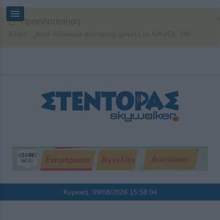
Προειδοποίηση
JUser: :_load: Αδυναμία φόρτωσης χρήστη με Α/Α (ID): 740
Κυριακή, 09/08/2026
15:58:05