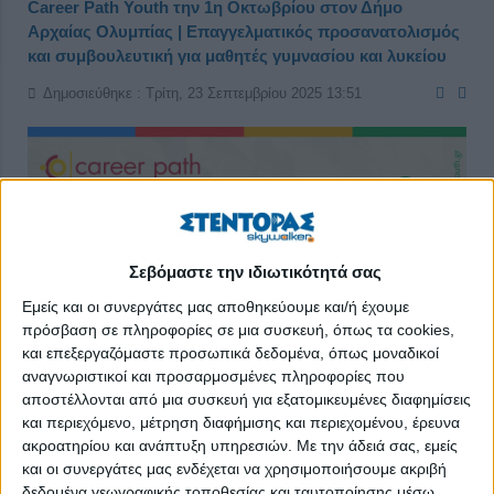
Career Path Youth την 1η Οκτωβρίου στον Δήμο
Αρχαίας Ολυμπίας | Επαγγελματικός προσανατολισμός
και συμβουλευτική για μαθητές γυμνασίου και λυκείου
Δημοσιεύθηκε : Τρίτη, 23 Σεπτεμβρίου 2025 13:51
Σεβόμαστε την ιδιωτικότητά σας
Εμείς και οι συνεργάτες μας αποθηκεύουμε και/ή έχουμε
πρόσβαση σε πληροφορίες σε μια συσκευή, όπως τα cookies,
και επεξεργαζόμαστε προσωπικά δεδομένα, όπως μοναδικοί
αναγνωριστικοί και προσαρμοσμένες πληροφορίες που
αποστέλλονται από μια συσκευή για εξατομικευμένες διαφημίσεις
και περιεχόμενο, μέτρηση διαφήμισης και περιεχομένου, έρευνα
Το
skywalker.gr – Εργασία στην Ελλάδα
, στο πλαίσιο των
ακροατηρίου και ανάπτυξη υπηρεσιών.
Με την άδειά σας, εμείς
πρωτοβουλιών που αφορούν την εκπαίδευση, σε συνεργασία
και οι συνεργάτες μας ενδέχεται να χρησιμοποιήσουμε ακριβή
με τον Δήμο Αρχαίας Ολυμπίας, διοργανώνει τη δράση
Career
δεδομένα γεωγραφικής τοποθεσίας και ταυτοποίησης μέσω