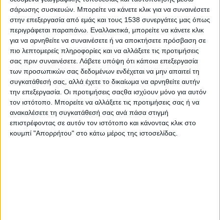
η
Path
Youth
την
Τετάρτη 1
Οκτωβρίου
στην αίθουσα
σάρωσης συσκευών. Μπορείτε να κάνετε κλικ για να συναινέσετε
στην επεξεργασία από εμάς και τους 1538 συνεργάτες μας όπως
εκδηλώσεων του Δημαρχείου της Αρχαίας Ολυμπίας.
περιγράφεται παραπάνω. Εναλλακτικά, μπορείτε να κάνετε κλικ
Η είσοδος είναι ελεύθερη για όλους!
για να αρνηθείτε να συναινέσετε ή να αποκτήσετε πρόσβαση σε
πιο λεπτομερείς πληροφορίες και να αλλάξετε τις προτιμήσεις
Το
Career
Path
Youth
αποτελεί μια διά ζώσης εκπαιδευτική
σας πριν συναινέσετε.
Λάβετε υπόψη ότι κάποια επεξεργασία
δράση σχετικά με τον επαγγελματικό προσανατολισμό και τη
των προσωπικών σας δεδομένων ενδέχεται να μην απαιτεί τη
συγκατάθεσή σας, αλλά έχετε το δικαίωμα να αρνηθείτε αυτήν
συμβουλευτική των μαθητών γυμνασίου και λυκείου. Βασικός
την επεξεργασία. Οι προτιμήσεις σαςθα ισχύουν μόνο για αυτόν
στόχος της συγκεκριμένης δράσης είναι η ενημέρωση των
τον ιστότοπο. Μπορείτε να αλλάξετε τις προτιμήσεις σας ή να
μαθητών γυμνασίου και των γενικών και επαγγελματικών
ανακαλέσετε τη συγκατάθεσή σας ανά πάσα στιγμή
λυκείων για το περιεχόμενο των σχολών της τριτοβάθμιας
επιστρέφοντας σε αυτόν τον ιστότοπο και κάνοντας κλικ στο
εκπαίδευσης, τη διαδικασία εισαγωγής σε αυτές αλλά και τη
κουμπί "Απορρήτου" στο κάτω μέρος της ιστοσελίδας.
διασύνδεση των σπουδών τους με τη σύγχρονη αγορά
εργασίας.
Επιπλέον, η δράση
Career
Path
Youth
περιλαμβάνει
συμβουλευτική σχετικά με τις τεχνικές διαχείρισης του άγχους
κατά την προετοιμασία για τις εξετάσεις αλλά και με τους
τρόπους διαχείρισης του χρόνου και οργάνωσης της μελέτης
των υποψηφίων.