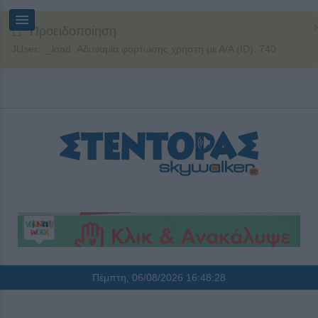
Προειδοποίηση
JUser: :_load: Αδυναμία φόρτωσης χρήστη με Α/Α (ID): 740
Πέμπτη, 06/08/2026
16:48:29