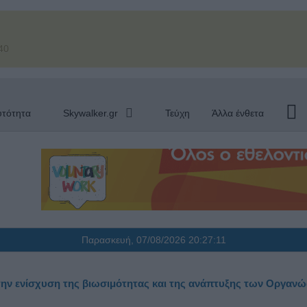
40
υτότητα
Skywalker.gr
Τεύχη
Άλλα ένθετα
Παρασκευή, 07/08/2026
20:27:11
στην ενίσχυση της βιωσιμότητας και της ανάπτυξης των Οργαν