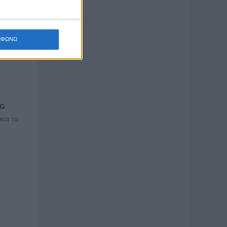
ΜΦΩΝΩ
SG
 και το