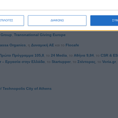
 είναι διαθέσιμα
εδώ
.
ΕΠΙΛΟΓΕΣ
ΔΙΑΦΩΝΩ
ΣΥ
ου
 Group
,
Transnational Giving Europe
assa Organics
, η
Δυναμική ΑΕ
και το
Flocafe
Πρώτο Πρόγραμμα 105,8
, το
24 Media
, το
Αθήνα 9,84
, το
CSR & E
r
– Εργασία στην Ελλάδα
, το
Startupper
, το
Στέντορας
, το
Voria.gr
,
ν
/ Technopolis City of Athens