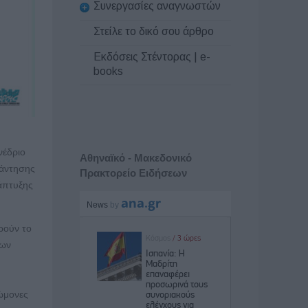
Συνεργασίες αναγνωστών
Στείλε το δικό σου άρθρο
Εκδόσεις Στέντορας | e-
books
νέδριο
Αθηναϊκό - Μακεδονικό
νάντησης
Πρακτορείο Ειδήσεων
νάπτυξης
ρούν το
των
νώμονες