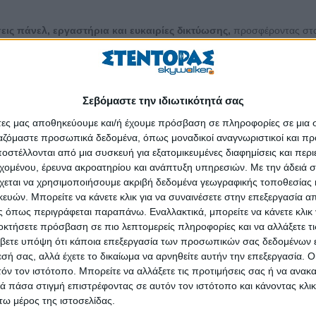
σεις πάνελ, εργαστήρια και ευκαιρίες δικτύωσης,
προσφέροντας στ
 Κάποιες από τις βασικές θεματικές ενότητες του συνεδρίου είναι ενδεικ
 Κοινωνίας των Πολιτών: στρατηγικές και προσεγγίσεις για μακροχρό
Σεβόμαστε την ιδιωτικότητά σας
άτες μας αποθηκεύουμε και/ή έχουμε πρόσβαση σε πληροφορίες σε μια
τηση των Οργανώσεων της Κοινωνίας των Πολιτών και συνεργασίες με
ργαζόμαστε προσωπικά δεδομένα, όπως μοναδικοί αναγνωριστικοί και 
στέλλονται από μια συσκευή για εξατομικευμένες διαφημίσεις και περ
 των Πολιτών στην Ελλάδα: ευκαιρίες και προκλήσεις για το μέλλον
εχομένου, έρευνα ακροατηρίου και ανάπτυξη υπηρεσιών.
Με την άδειά σα
χεται να χρησιμοποιήσουμε ακριβή δεδομένα γεωγραφικής τοποθεσίας 
ρει: «
Είμαστε ιδιαίτερα ενθουσιασμένοι για τη φετινή θεματική του συνε
ών. Μπορείτε να κάνετε κλικ για να συναινέσετε στην επεξεργασία απ
ων Πολιτών είναι ζωτικής σημασίας για την ανάπτυξή και τον κοινωνικό
 όπως περιγράφεται παραπάνω. Εναλλακτικά, μπορείτε να κάνετε κλικ γ
 και οι δημόσιοι φορείς αλληλοεπηρεάζονται και συνθέτουν ένα δυναμικό
οκτήσετε πρόσβαση σε πιο λεπτομερείς πληροφορίες και να αλλάξετε τι
α αναδείξουμε καινοτόμες στρατηγικές και πρακτικές λύσεις που θα συ
βετε υπόψη ότι κάποια επεξεργασία των προσωπικών σας δεδομένων ε
σχύοντας παράλληλα τη συνεργασία και τη συνέργεια όλων των εμπλεκό
εσή σας, αλλά έχετε το δικαίωμα να αρνηθείτε αυτήν την επεξεργασία. 
τόν τον ιστότοπο. Μπορείτε να αλλάξετε τις προτιμήσεις σας ή να ανακα
 πάσα στιγμή επιστρέφοντας σε αυτόν τον ιστότοπο και κάνοντας κλι
ω μέρος της ιστοσελίδας.