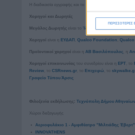
Η διαδικασία εγγραφής και το πρόγραμμα του συνεδρίου
Χορηγοί και Δωρητές
ΠΕΡΙΣΣΟΤΕΡΕΣ 
Μεγάλος Δωρητής
είναι το
Ίδρυμα Αθηνάς Ι. Μαρτίν
Χορηγοί
είναι η
ΕΥΔΑΠ
,
Qualco Foundation
,
Qualco
Προϊοντικοί χορηγοί
είναι η
ΑΒ Βασιλόπουλος
, η
An
Χορηγοί επικοινωνίας
του συνεδρίου είναι η
EΡΤ
, το
Review
, το
CSRnews.gr
, το
Επιχειρώ
, το
s
kywalke.
g
Γραφείο Τύπου Άρσις
Φιλοξενία εκδήλωσης:
Τεχνόπολη Δήμου Αθηναίω
Χώροι διεξαγωγής
Αεριοφυλάκιο 1 - Αμφιθέατρο "Μιλτιάδης Έβερτ"
INNOVATHENS