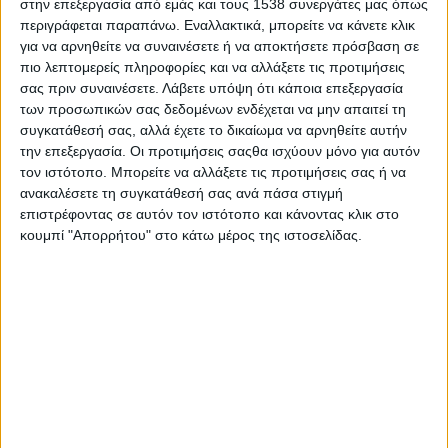
στην επεξεργασία από εμάς και τους 1538 συνεργάτες μας όπως
Παρασκευή
9 Μαΐου 2025
, από τις
10:00
έως τις
16:00
,
στο
περιγράφεται παραπάνω. Εναλλακτικά, μπορείτε να κάνετε κλικ
Καραπάντσειο Πολιτιστικό Κέντρο Αμπελοκήπων
για να αρνηθείτε να συναινέσετε ή να αποκτήσετε πρόσβαση σε
Θεσσαλονίκης
.
πιο λεπτομερείς πληροφορίες και να αλλάξετε τις προτιμήσεις
σας πριν συναινέσετε.
Λάβετε υπόψη ότι κάποια επεξεργασία
Η είσοδος είναι ελεύθερη για τους επισκέπτες.
των προσωπικών σας δεδομένων ενδέχεται να μην απαιτεί τη
συγκατάθεσή σας, αλλά έχετε το δικαίωμα να αρνηθείτε αυτήν
Το
#
JobDay
Δήμος Αμπελοκήπων-Μενεμένης
απευθύνεται
την επεξεργασία. Οι προτιμήσεις σαςθα ισχύουν μόνο για αυτόν
σε όποιον αναζητά εργασία ή σκέφτεται να αλλάξει επάγγελμα
τον ιστότοπο. Μπορείτε να αλλάξετε τις προτιμήσεις σας ή να
και θέλει να διευρύνει τις γνώσεις και τις δεξιότητές του
ανακαλέσετε τη συγκατάθεσή σας ανά πάσα στιγμή
δημιουργώντας ένα καλύτερο βιογραφικό και λαμβάνοντας όλες
επιστρέφοντας σε αυτόν τον ιστότοπο και κάνοντας κλικ στο
εκείνες τις πληροφορίες που θα τον βοηθήσουν να γίνει
κουμπί "Απορρήτου" στο κάτω μέρος της ιστοσελίδας.
περιζήτητος στην αγορά εργασίας.
Μέσα από ενδιαφέρουσες εισηγήσεις, οι ομιλητές μας, οι οποίοι
προέρχονται από κλάδους που σχετίζονται με την αγορά και
την εύρεση εργασίας, θα επιχειρήσουν με διαδραστικό τρόπο
και σύγχρονη ματιά να ενισχύσουν τη δυναμική και τις γνώσεις
του ενδιαφερόμενου κοινού.
Ακολουθεί το πρόγραμμα: