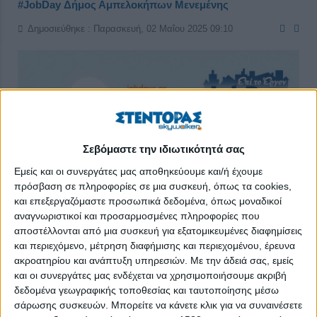
#JobDay Δήμος Αμπελοκήπων Μενεμένης
Δημοσιεύθηκε : Παρασκευή, 02 Μαΐου 2025 09:10
Σεβόμαστε την ιδιωτικότητά σας
Εμείς και οι συνεργάτες μας αποθηκεύουμε και/ή έχουμε
πρόσβαση σε πληροφορίες σε μια συσκευή, όπως τα cookies,
και επεξεργαζόμαστε προσωπικά δεδομένα, όπως μοναδικοί
αναγνωριστικοί και προσαρμοσμένες πληροφορίες που
αποστέλλονται από μια συσκευή για εξατομικευμένες διαφημίσεις
και περιεχόμενο, μέτρηση διαφήμισης και περιεχομένου, έρευνα
ακροατηρίου και ανάπτυξη υπηρεσιών.
Με την άδειά σας, εμείς
To
skywalker
.gr
– Εργασία στην Ελλάδα
, με την υποστήριξη
και οι συνεργάτες μας ενδέχεται να χρησιμοποιήσουμε ακριβή
δεδομένα γεωγραφικής τοποθεσίας και ταυτοποίησης μέσω
του Δήμου Αμπελοκήπων-Μενεμένης, διοργανώνει το
σάρωσης συσκευών. Μπορείτε να κάνετε κλικ για να συναινέσετε
δεύτερο
#
JobDay
Δήμος Αμπελοκήπων-Μενεμένης
την