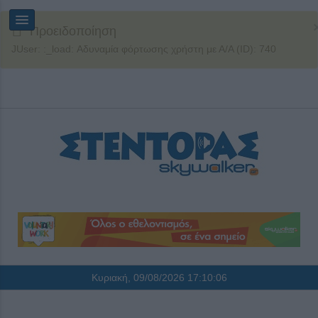
Προειδοποίηση
JUser: :_load: Αδυναμία φόρτωσης χρήστη με Α/Α (ID): 740
Κυριακή, 09/08/2026
17:10:07