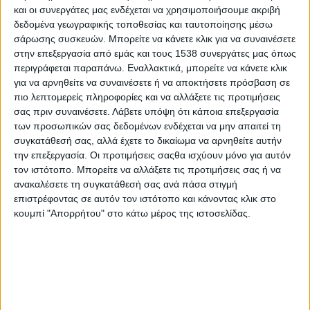
και οι συνεργάτες μας ενδέχεται να χρησιμοποιήσουμε ακριβή
ΕΠΑ.Λ.
και θα πραγματοποιηθεί στο Δημοτικό Θέατρο Λαμίας
δεδομένα γεωγραφικής τοποθεσίας και ταυτοποίησης μέσω
(Υψηλάντου 24, ΤΚ: 35100, Λαμία).
σάρωσης συσκευών. Μπορείτε να κάνετε κλικ για να συναινέσετε
στην επεξεργασία από εμάς και τους 1538 συνεργάτες μας όπως
περιγράφεται παραπάνω. Εναλλακτικά, μπορείτε να κάνετε κλικ
για να αρνηθείτε να συναινέσετε ή να αποκτήσετε πρόσβαση σε
Η είσοδος είναι ελεύθερη για όλους!
πιο λεπτομερείς πληροφορίες και να αλλάξετε τις προτιμήσεις
Το
Career
Path
Youth
αποτελεί μια διά ζώσης εκπαιδευτική
σας πριν συναινέσετε.
Λάβετε υπόψη ότι κάποια επεξεργασία
των προσωπικών σας δεδομένων ενδέχεται να μην απαιτεί τη
δράση σχετικά με τον επαγγελματικό προσανατολισμό και τη
συγκατάθεσή σας, αλλά έχετε το δικαίωμα να αρνηθείτε αυτήν
συμβουλευτική των μαθητών γυμνασίου και λυκείου. Βασικός
την επεξεργασία. Οι προτιμήσεις σαςθα ισχύουν μόνο για αυτόν
στόχος της συγκεκριμένης δράσης είναι η ενημέρωση των
τον ιστότοπο. Μπορείτε να αλλάξετε τις προτιμήσεις σας ή να
μαθητών του γυμνασίου και των γενικών και επαγγελματικών
ανακαλέσετε τη συγκατάθεσή σας ανά πάσα στιγμή
λυκείων για το περιεχόμενο των σχολών της τριτοβάθμιας
επιστρέφοντας σε αυτόν τον ιστότοπο και κάνοντας κλικ στο
εκπαίδευσης, τη διαδικασία εισαγωγής σε αυτές αλλά και τη
κουμπί "Απορρήτου" στο κάτω μέρος της ιστοσελίδας.
διασύνδεση των σπουδών τους με τη σύγχρονη αγορά
εργασίας.
Επιπλέον, η δράση
Career
Path
Youth
περιλαμβάνει
συμβουλευτική σχετικά με τις τεχνικές διαχείρισης του άγχους
κατά την προετοιμασία για τις εξετάσεις αλλά και σχετικά με