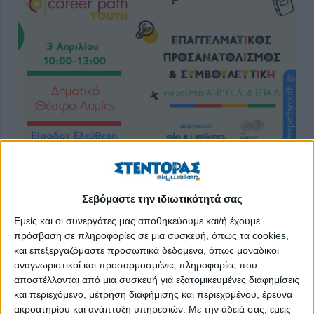
Σεβόμαστε την ιδιωτικότητά σας
Επαγγελματικός προσανατολισμός και συμβουλευτική
για μαθητές γυμνασίου και λυκείου
Εμείς και οι συνεργάτες μας αποθηκεύουμε και/ή έχουμε
πρόσβαση σε πληροφορίες σε μια συσκευή, όπως τα cookies,
Το
skywalker.gr – Εργασία στην Ελλάδα
, στο πλαίσιο των
και επεξεργαζόμαστε προσωπικά δεδομένα, όπως μοναδικοί
πρωτοβουλιών που αφορούν την εκπαίδευση, σε συνεργασία
αναγνωριστικοί και προσαρμοσμένες πληροφορίες που
με τον Δήμο Λαμιέων, διοργανώνει τη δράση
Career
Path
αποστέλλονται από μια συσκευή για εξατομικευμένες διαφημίσεις
Youth
, την
Πέμπτη 3 Απριλίου και ώρες 10:00-13:00.
Το
και περιεχόμενο, μέτρηση διαφήμισης και περιεχομένου, έρευνα
ακροατηρίου και ανάπτυξη υπηρεσιών.
Με την άδειά σας, εμείς
σεμινάριο αφορά τους μαθητές της
Α’ και Β’ Τάξης ΓΕ.Λ. και