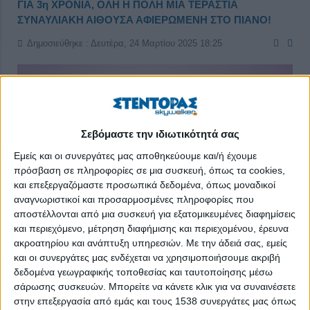
ΓΙΑ 3η ΧΡΟΝΙΑ, ΟΛΗ Η ΠΟΛΗ ΜΙΑ ΤΕΡΑΣΤΙΑ
ΣΥΝΑΥΛΙΑΚΗ ΑΙΘΟΥΣΑ ΑΦΙΕΡΩΜΕΝΗ ΣΤΟ ΠΙΑΝΟ!
Δημοσιεύθηκε : Δευτέρα, 24 Μαρτίου 2025 18:25
Σεβόμαστε την ιδιωτικότητά σας
Εμείς και οι συνεργάτες μας αποθηκεύουμε και/ή έχουμε
πρόσβαση σε πληροφορίες σε μια συσκευή, όπως τα cookies,
και επεξεργαζόμαστε προσωπικά δεδομένα, όπως μοναδικοί
αναγνωριστικοί και προσαρμοσμένες πληροφορίες που
αποστέλλονται από μια συσκευή για εξατομικευμένες διαφημίσεις
και περιεχόμενο, μέτρηση διαφήμισης και περιεχομένου, έρευνα
ακροατηρίου και ανάπτυξη υπηρεσιών.
Με την άδειά σας, εμείς
και οι συνεργάτες μας ενδέχεται να χρησιμοποιήσουμε ακριβή
δεδομένα γεωγραφικής τοποθεσίας και ταυτοποίησης μέσω
12
έως
18 ΜΑΪΟΥ 2025 ΣΕ ΟΛΗ ΤΗΝ ΑΘΗΝΑ!
σάρωσης συσκευών. Μπορείτε να κάνετε κλικ για να συναινέσετε
στην επεξεργασία από εμάς και τους 1538 συνεργάτες μας όπως