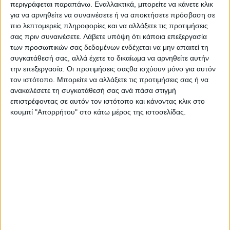
Περισσότερα από 100 ρεσιτάλ
πιάνου
ΔΩΡΕΑΝ
περιγράφεται παραπάνω. Εναλλακτικά, μπορείτε να κάνετε κλικ
για να αρνηθείτε να συναινέσετε ή να αποκτήσετε πρόσβαση σε
σε δημόσιους και ιδιωτικούς χώρους
πιο λεπτομερείς πληροφορίες και να αλλάξετε τις προτιμήσεις
σας πριν συναινέσετε.
Λάβετε υπόψη ότι κάποια επεξεργασία
Η μουσική αγκαλιάζει με νότες τις γειτονιές της Αθήνας
των προσωπικών σας δεδομένων ενδέχεται να μην απαιτεί τη
συγκατάθεσή σας, αλλά έχετε το δικαίωμα να αρνηθείτε αυτήν
Το αγαπημένο μουσικό φεστιβάλ της πόλης
επιστρέφει για
την επεξεργασία. Οι προτιμήσεις σαςθα ισχύουν μόνο για αυτόν
τρίτη χρονιά
!
τον ιστότοπο. Μπορείτε να αλλάξετε τις προτιμήσεις σας ή να
ανακαλέσετε τη συγκατάθεσή σας ανά πάσα στιγμή
Μετά από
δύο επιτυχημένες χρονιές
, το Piano City®
επιστρέφοντας σε αυτόν τον ιστότοπο και κάνοντας κλικ στο
επιστρέφει στην Αθήνα τον Μάιο του 2025 για να γεμίσει την
κουμπί "Απορρήτου" στο κάτω μέρος της ιστοσελίδας.
πόλη με μουσική και έμπνευση!
Έχοντας γίνει θεσμός σε πόλεις όπως το Βερολίνο, η Νέα
Υόρκη, το Μιλάνο και η Μαδρίτη, το φεστιβάλ φέτος θα μας
ταξιδέψει ξανά στους δρόμους και στις γειτονιές της Αθήνας.
Στο Piano City Athens η μουσική δεν περιμένει το κοινό αλλά
απλώνεται στις πλατείες, στα σπίτια των ανθρώπων και σε
αντισυμβατικούς χώρους. Οι ήχοι του πιάνου διαχέονται και
μεταβάλλουν ολόκληρο το αστικό τοπίο.