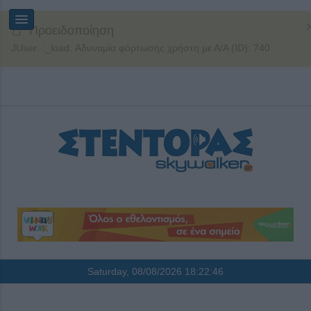
Προειδοποίηση
JUser: :_load: Αδυναμία φόρτωσης χρήστη με Α/Α (ID): 740
Saturday, 08/08/2026
18:22:46